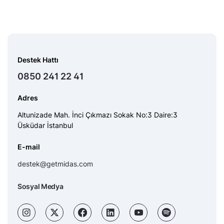
Destek Hattı
0850 241 22 41
Adres
Altunizade Mah. İnci Çıkmazı Sokak No:3 Daire:3
Üsküdar İstanbul
E-mail
destek@getmidas.com
Sosyal Medya