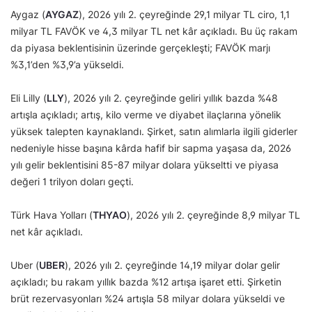
Aygaz (
AYGAZ
), 2026 yılı 2. çeyreğinde 29,1 milyar TL ciro, 1,1
milyar TL FAVÖK ve 4,3 milyar TL net kâr açıkladı. Bu üç rakam
da piyasa beklentisinin üzerinde gerçekleşti; FAVÖK marjı
%3,1’den %3,9’a yükseldi.
Eli Lilly (
LLY
), 2026 yılı 2. çeyreğinde geliri yıllık bazda %48
artışla açıkladı; artış, kilo verme ve diyabet ilaçlarına yönelik
yüksek talepten kaynaklandı. Şirket, satın alımlarla ilgili giderler
nedeniyle hisse başına kârda hafif bir sapma yaşasa da, 2026
yılı gelir beklentisini 85-87 milyar dolara yükseltti ve piyasa
değeri 1 trilyon doları geçti.
Türk Hava Yolları (
THYAO
), 2026 yılı 2. çeyreğinde 8,9 milyar TL
net kâr açıkladı.
Uber (
UBER
), 2026 yılı 2. çeyreğinde 14,19 milyar dolar gelir
açıkladı; bu rakam yıllık bazda %12 artışa işaret etti. Şirketin
brüt rezervasyonları %24 artışla 58 milyar dolara yükseldi ve