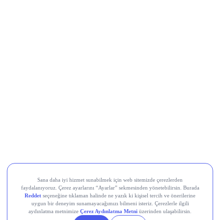
bazda %93 arttı. İlk yarı net kârı ise yıllık bazda %147 artışla
20,3 milyar TL’ye yükseldi.
Türk Hava Yolları (THYAO)
, İkinci çeyrekte 8,9 milyar TL
net kâr elde etti; 6 aylık toplam kâr 18,86 milyar TL oldu.
Çeyreklik ortalama kâr beklentisi 11,9 milyar TL idi, açıklanan
kâr beklentilerin altında gerçekleşti.
Türk Telekom (TTKOM)
, İkinci çeyrekte piyasanın 4,9
milyar TL’lik beklentisini aşarak 6 milyar TL net kâr açıkladı;
hasılat ise 72,8 milyar TL ile 70,7 milyar TL’lik konsensüsün
üzerinde gerçekleşti. Net kâr yıllık bazda %7,4 düşse de
beklenti üstü geldi; ilk yarı net kârı %25,9 artışla 17,2 milyar
TL’ye ulaştı.
Teknosa (TKNSA)
, 2Ç26’da zayıf tüketici talebi nedeniyle
cironun yıllık %4 daralması, net zararın ise geçen yılın
üzerine çıkarak 1,1 milyar TL seviyesine ulaşması
bekleniyordu, bugün gelecek gerçekleşen rakamlar bu
beklentiyle karşılaştırılacak.