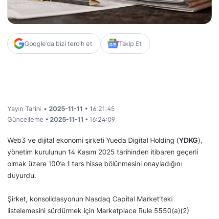
Google'da bizi tercih et
Takip Et
Yayın Tarihi •
2025-11-11
• 16:21:45
Güncelleme
• 2025-11-11 •
16:24:09
Web3 ve dijital ekonomi şirketi Yueda Digital Holding (
YDKG
),
yönetim kurulunun 14 Kasım 2025 tarihinden itibaren geçerli
olmak üzere 100’e 1 ters hisse bölünmesini onayladığını
duyurdu.
Şirket, konsolidasyonun Nasdaq Capital Market’teki
listelemesini sürdürmek için Marketplace Rule 5550(a)(2)