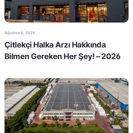
Ağustos 6, 2026
Çitlekçi Halka Arzı Hakkında
Bilmen Gereken Her Şey! – 2026