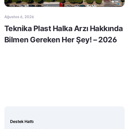
Ağustos 6, 2026
Teknika Plast Halka Arzı Hakkında
Bilmen Gereken Her Şey! – 2026
Destek Hattı