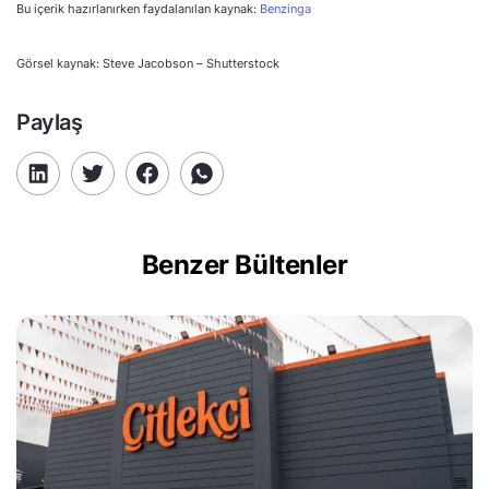
Bu içerik hazırlanırken faydalanılan kaynak:
Benzinga
Görsel kaynak: Steve Jacobson – Shutterstock
Paylaş
Benzer Bültenler