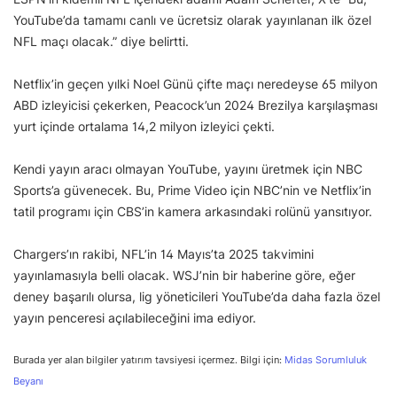
YouTube’da tamamı canlı ve ücretsiz olarak yayınlanan ilk özel
NFL maçı olacak.” diye belirtti.
Netflix’in geçen yılki Noel Günü çifte maçı neredeyse 65 milyon
ABD izleyicisi çekerken, Peacock’un 2024 Brezilya karşılaşması
yurt içinde ortalama 14,2 milyon izleyici çekti.
Kendi yayın aracı olmayan YouTube, yayını üretmek için NBC
Sports’a güvenecek. Bu, Prime Video için NBC’nin ve Netflix’in
tatil programı için CBS’in kamera arkasındaki rolünü yansıtıyor.
Chargers’ın rakibi, NFL’in 14 Mayıs’ta 2025 takvimini
yayınlamasıyla belli olacak. WSJ’nin bir haberine göre, eğer
deney başarılı olursa, lig yöneticileri YouTube’da daha fazla özel
yayın penceresi açılabileceğini ima ediyor.
Burada yer alan bilgiler yatırım tavsiyesi içermez. Bilgi için:
Midas Sorumluluk
Beyanı