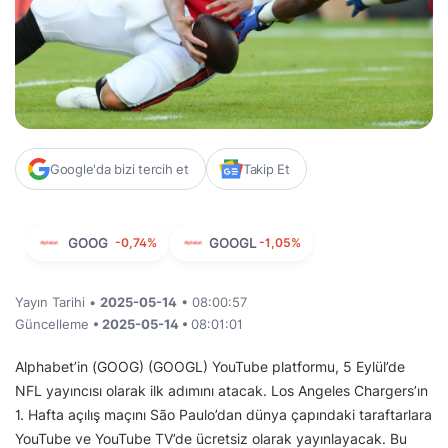
Google'da bizi tercih et
Takip Et
GOOG
-0,74%
GOOGL
-1,05%
Yayın Tarihi •
2025-05-14
• 08:00:57
Güncelleme
• 2025-05-14 •
08:01:01
Alphabet’in (GOOG) (GOOGL) YouTube platformu, 5 Eylül’de
NFL yayıncısı olarak ilk adımını atacak. Los Angeles Chargers’ın
1. Hafta açılış maçını São Paulo’dan dünya çapındaki taraftarlara
YouTube ve YouTube TV’de ücretsiz olarak yayınlayacak. Bu