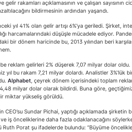
e gelir rakamları açıklamasının ve çalışan sayısının ci
zaltılacağını bildirmesinin ardından yaşandı.
eki yıl 41% olan gelir artışı 6%’ya geriledi. Şirket, int
lığı harcamalarındaki düşüşle mücadele ediyor. Pand
daki bir dönem haricinde bu, 2013 yılından beri karşıla
önem.
e reklam gelirleri 2% düşerek 7,07 milyar dolar oldu.
z yıl bu rakam 7,21 milyar dolardı. Analistler 3%’lük bir
du.
Alphabet
, çeyrek dönem içerisindeki toplam rekl
54,48 milyar dolar olarak bildirdi. Buna göre, geçtiğimiz
ir miktar yükseliş görüldü.
in CEO’su Sundar Pichai, yaptığı açıklamada şirketin bel
 ve iş önceliklerine daha fazla odaklanacağını söylerk
ü Ruth Porat şu ifadelerde bulundu: “Büyüme öncelikl