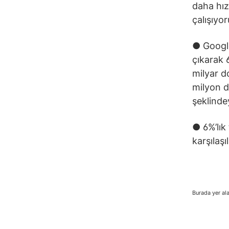
daha hız
çalışıyor
● Google
çıkarak 
milyar d
milyon d
şeklinde
● 6%’lık
karşılaşı
Burada yer ala