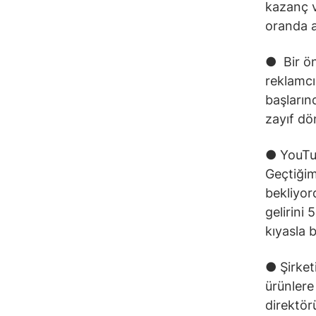
kazanç v
oranda a
● Bir önc
reklamcı
başların
zayıf d
● YouTub
Geçtiğimi
bekliyor
gelirini 
kıyasla b
● Şirket
ürünlere
direktör