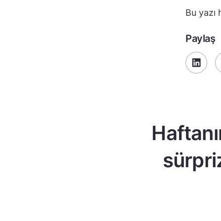
Bu yazı 
Paylaş
Haftanı
sürpri