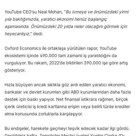
YouTube CEO’su Neal Mohan, “
Bu ivmeye ve önümüzdeki yirmi
yıla baktığımızda, yaratıcı ekonomi henüz başlangıç
aşamasında. Önümüzdeki 20 yılda neler olacağını görmek için
heyecanlıyız.
” dedi.
Oxford Economics ile ortaklaşa yürütülen rapor, YouTube
ekosistemi içinde 490.000 tam zamanlı iş yaratıldığını da
vurguluyor. Bu rakam, 2022’de bildirilen 390.000 işe göre artış
gösteriyor.
Hızla büyüyen ancak sıklıkla göz ardı edilen yaratıcı ekonomi,
bankalar ve devlet kurumları gibi ABD kurumlarından daha fazla
destek için baskı yapıyor. Net finansal istikrara rağmen, birçok
içerik üreticisi iş kredi kartlarına erişim veya belirli türde krediler
alma konusunda zorluklarla karşılaşıyor.
Bu endişeler, harekete geçmeyi teşvik edecek kadar ilgi gördü.
Geçtiğimiz hafta, Temsilciler Meclisi üyeleri Yvette Clarke (D-