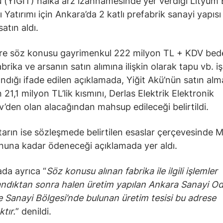
ü (YIGIT) halka arz izahnamesinde yer verdiği Lityum
 Yatırımı için Ankara’da 2 katlı prefabrik sanayi yapısı
satın aldı.
e söz konusu gayrimenkul 222 milyon TL + KDV bedel
abrika ve arsanın satın alımına ilişkin olarak tapu vb. i
dığı ifade edilen açıklamada, Yiğit Akü’nün satın alm
 21,1 milyon TL’lik kısmını, Derlas Elektrik Elektronik
’den olan alacağından mahsup edileceği belirtildi.
tarın ise sözleşmede belirtilen esaslar çerçevesinde 
una kadar ödeneceği açıklamada yer aldı.
da ayrıca “
Söz konusu alınan fabrika ile ilgili işlemler
dıktan sonra halen üretim yapılan Ankara Sanayi Oda
 Sanayi Bölgesi’nde bulunan üretim tesisi bu adrese
tır.
” denildi.