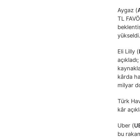
Aygaz (
TL FAVÖK
beklenti
yükseldi
Eli Lilly (
açıkladı;
kaynaklan
kârda ha
milyar do
Türk Hav
kâr açıkl
Uber (
U
bu rakam 