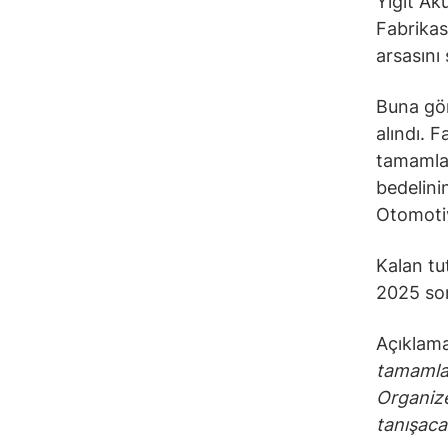
Yiğit Ak
Fabrikası
arsasını 
Buna gör
alındı. F
tamamlan
bedelinin
Otomotiv
Kalan tu
2025 son
Açıklama
tamamlan
Organize
tanışacak