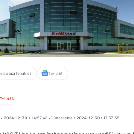
'da bizi tercih et
Takip Et
IT
-1,43%
i •
2024-12-30
• 14:57:46
•
Güncelleme
• 2024-12-30 •
17:33:55