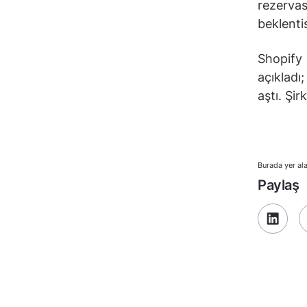
rezervas
beklentis
Shopify 
açıkladı
aştı. Şir
Burada yer ala
Paylaş