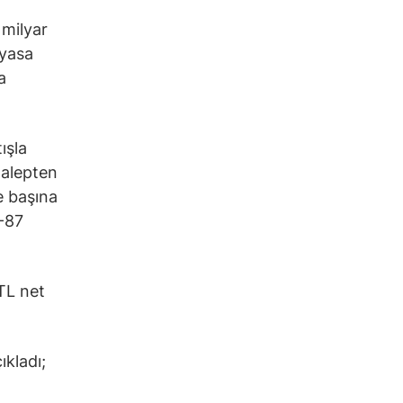
 milyar
iyasa
a
ışla
talepten
se başına
5-87
 TL net
ıkladı;