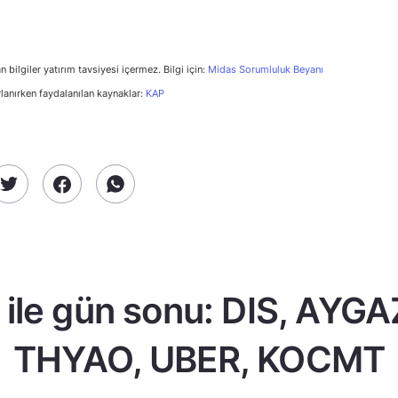
n bilgiler yatırım tavsiyesi içermez. Bilgi için:
Midas Sorumluluk Beyanı
rlanırken faydalanılan kaynaklar:
KAP
ile gün sonu: DIS, AYGA
THYAO, UBER, KOCMT