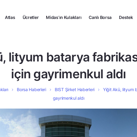
Atlas
Ücretler
Midas’ın Kulakları
Canlı Borsa
Destek
, lityum batarya fabrikas
için gayrimenkul aldı
kları
Borsa Haberleri
BIST Şirket Haberleri
Yiğit Akü, lityum b
gayrimenkul aldı