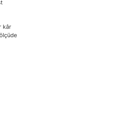
st
r kâr
 ölçüde