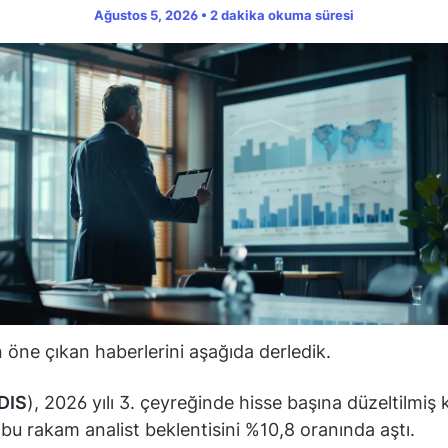
Ağustos 5, 2026 • 2 dakika okuma süresi
öne çıkan haberlerini aşağıda derledik.
DIS
), 2026 yılı 3. çeyreğinde hisse başına düzeltilmiş 
; bu rakam analist beklentisini %10,8 oranında aştı.