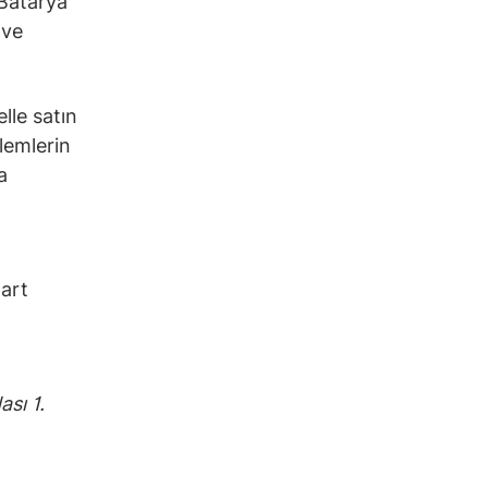
 Batarya
 ve
le satın
şlemlerin
a
Mart
sı 1.