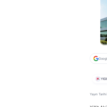
Google
YIG
Yayın Tarih