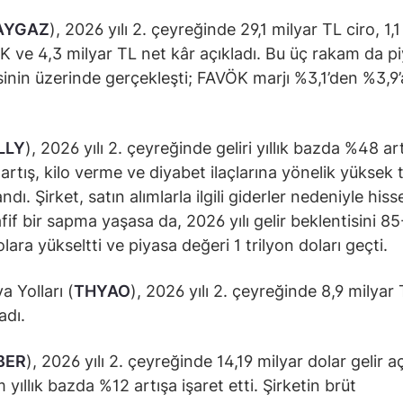
AYGAZ
), 2026 yılı 2. çeyreğinde 29,1 milyar TL ciro, 1,1
 ve 4,3 milyar TL net kâr açıkladı. Bu üç rakam da p
sinin üzerinde gerçekleşti; FAVÖK marjı %3,1’den %3,9’
.
LLY
), 2026 yılı 2. çeyreğinde geliri yıllık bazda %48 art
 artış, kilo verme ve diyabet ilaçlarına yönelik yüksek 
dı. Şirket, satın alımlarla ilgili giderler nedeniyle his
fif bir sapma yaşasa da, 2026 yılı gelir beklentisini 8
lara yükseltti ve piyasa değeri 1 trilyon doları geçti.
a Yolları (
THYAO
), 2026 yılı 2. çeyreğinde 8,9 milyar
adı.
BER
), 2026 yılı 2. çeyreğinde 14,19 milyar dolar gelir aç
yıllık bazda %12 artışa işaret etti. Şirketin brüt