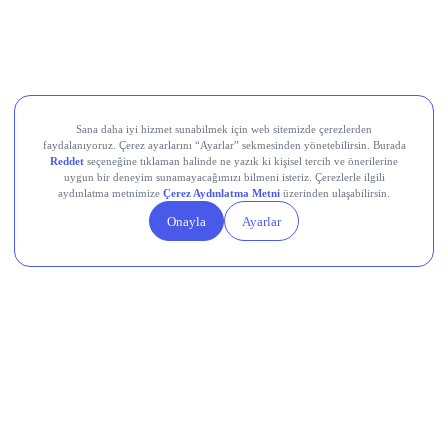
beklenti üstü geldi; ilk yarı net kârı %25,9 artışla 17,2 milyar
TL’ye ulaştı.
Teknosa (TKNSA)
, 2Ç26’da zayıf tüketici talebi nedeniyle
cironun yıllık %4 daralması, net zararın ise geçen yılın
üzerine çıkarak 1,1 milyar TL seviyesine ulaşması
bekleniyordu, bugün gelecek gerçekleşen rakamlar bu
beklentiyle karşılaştırılacak.
Devr-i Alem: Dünyada Neler Oluyor?
Trump yönetimi yaklaşık 100 milyar dolarlık tarife iadesini
ödeme sürecine gönderdi.
Avro Bölgesi’nde bileşik PMI temmuzda 8 ayın en yüksek
seviyesine ulaştı.
Küresel nükleer enerji yatırımlarında hedef yıllık 250 milyar
dolar.
Çin, ABD’ye yönelik yeni düzenlemelerini açıkladı.
AB, dondurulan Rus varlıklarının gelirinden Ukrayna’ya 1,4