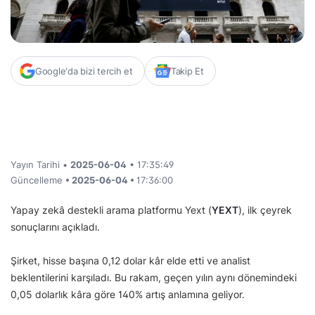
Google'da bizi tercih et
Takip Et
Yayın Tarihi •
2025-06-04
• 17:35:49
Güncelleme
• 2025-06-04 •
17:36:00
Yapay zekâ destekli arama platformu Yext (
YEXT
), ilk çeyrek
sonuçlarını açıkladı.
Şirket, hisse başına 0,12 dolar kâr elde etti ve analist
beklentilerini karşıladı. Bu rakam, geçen yılın aynı dönemindeki
0,05 dolarlık kâra göre 140% artış anlamına geliyor.