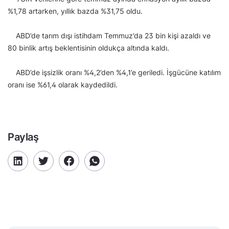
%1,78 artarken, yıllık bazda %31,75 oldu.
ABD’de tarım dışı istihdam Temmuz’da 23 bin kişi azaldı ve
80 binlik artış beklentisinin oldukça altında kaldı.
ABD’de işsizlik oranı %4,2’den %4,1’e geriledi. İşgücüne katılım
oranı ise %61,4 olarak kaydedildi.
Paylaş