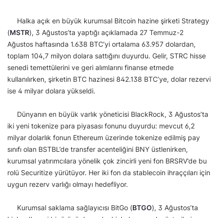
Halka açık en büyük kurumsal Bitcoin hazine şirketi Strategy
(
MSTR
), 3 Ağustos’ta yaptığı açıklamada 27 Temmuz-2
Ağustos haftasında 1.638 BTC’yi ortalama 63.957 dolardan,
toplam 104,7 milyon dolara sattığını duyurdu. Gelir, STRC hisse
senedi temettülerini ve geri alımlarını finanse etmede
kullanılırken, şirketin BTC hazinesi 842.138 BTC’ye, dolar rezervi
ise 4 milyar dolara yükseldi.
Dünyanın en büyük varlık yöneticisi BlackRock, 3 Ağustos’ta
iki yeni tokenize para piyasası fonunu duyurdu: mevcut 6,2
milyar dolarlık fonun Ethereum üzerinde tokenize edilmiş pay
sınıfı olan BSTBL’de transfer acenteliğini BNY üstlenirken,
kurumsal yatırımcılara yönelik çok zincirli yeni fon BRSRV’de bu
rolü Securitize yürütüyor. Her iki fon da stablecoin ihraççıları için
uygun rezerv varlığı olmayı hedefliyor.
Kurumsal saklama sağlayıcısı BitGo (
BTGO
), 3 Ağustos’ta