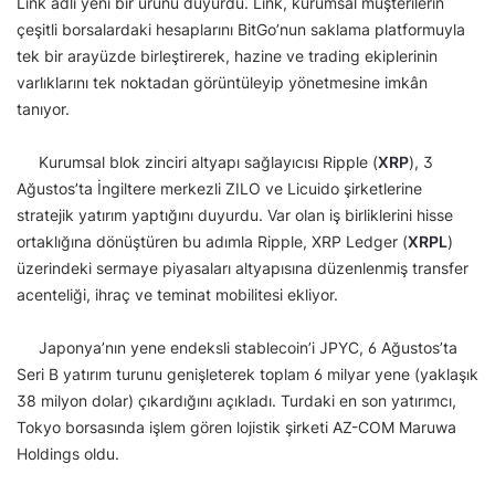
Link adlı yeni bir ürünü duyurdu. Link, kurumsal müşterilerin
çeşitli borsalardaki hesaplarını BitGo’nun saklama platformuyla
tek bir arayüzde birleştirerek, hazine ve trading ekiplerinin
varlıklarını tek noktadan görüntüleyip yönetmesine imkân
tanıyor.
Kurumsal blok zinciri altyapı sağlayıcısı Ripple (
XRP
), 3
Ağustos’ta İngiltere merkezli ZILO ve Licuido şirketlerine
stratejik yatırım yaptığını duyurdu. Var olan iş birliklerini hisse
ortaklığına dönüştüren bu adımla Ripple, XRP Ledger (
XRPL
)
üzerindeki sermaye piyasaları altyapısına düzenlenmiş transfer
acenteliği, ihraç ve teminat mobilitesi ekliyor.
Japonya’nın yene endeksli stablecoin’i JPYC, 6 Ağustos’ta
Seri B yatırım turunu genişleterek toplam 6 milyar yene (yaklaşık
38 milyon dolar) çıkardığını açıkladı. Turdaki en son yatırımcı,
Tokyo borsasında işlem gören lojistik şirketi AZ-COM Maruwa
Holdings oldu.