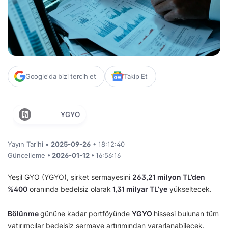
Google'da bizi tercih et
Takip Et
YGYO
Yayın Tarihi •
2025-09-26
• 18:12:40
Güncelleme
• 2026-01-12 •
16:56:16
Yeşil GYO (YGYO), şirket sermayesini
263,21 milyon TL’den
%400
oranında bedelsiz olarak
1,31 milyar TL’ye
yükseltecek.
Bölünme
gününe kadar portföyünde
YGYO
hissesi bulunan tüm
yatırımcılar bedelsiz sermaye artırımından yararlanabilecek.