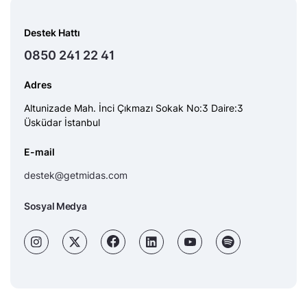
Destek Hattı
0850 241 22 41
Adres
Altunizade Mah. İnci Çıkmazı Sokak No:3 Daire:3
Üsküdar İstanbul
E-mail
destek@getmidas.com
Sosyal Medya