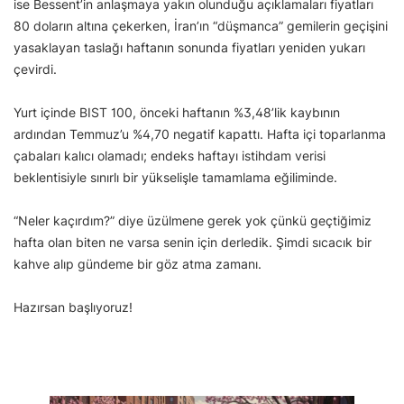
ise Bessent’in anlaşmaya yakın olunduğu açıklamaları fiyatları
80 doların altına çekerken, İran’ın “düşmanca” gemilerin geçişini
yasaklayan taslağı haftanın sonunda fiyatları yeniden yukarı
çevirdi.
Yurt içinde BIST 100, önceki haftanın %3,48’lik kaybının
ardından Temmuz’u %4,70 negatif kapattı. Hafta içi toparlanma
çabaları kalıcı olamadı; endeks haftayı istihdam verisi
beklentisiyle sınırlı bir yükselişle tamamlama eğiliminde.
“Neler kaçırdım?” diye üzülmene gerek yok çünkü geçtiğimiz
hafta olan biten ne varsa senin için derledik. Şimdi sıcacık bir
kahve alıp gündeme bir göz atma zamanı.
Hazırsan başlıyoruz!