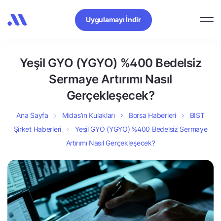
Uygulamayı İndir
Yeşil GYO (YGYO) %400 Bedelsiz
Sermaye Artırımı Nasıl
Gerçekleşecek?
Ana Sayfa
Midas’ın Kulakları
Borsa Haberleri
BIST
Şirket Haberleri
Yeşil GYO (YGYO) %400 Bedelsiz Sermaye
Artırımı Nasıl Gerçekleşecek?