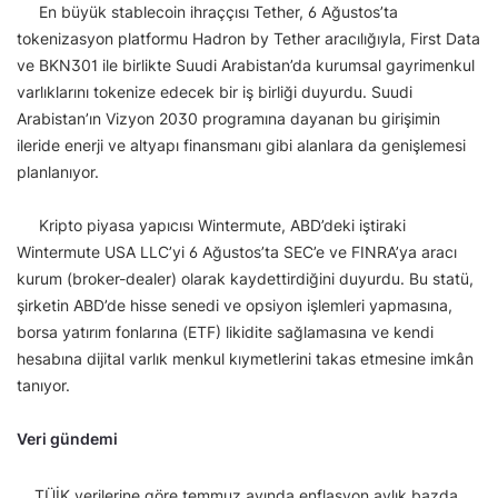
En büyük stablecoin ihraççısı Tether, 6 Ağustos’ta
tokenizasyon platformu Hadron by Tether aracılığıyla, First Data
ve BKN301 ile birlikte Suudi Arabistan’da kurumsal gayrimenkul
varlıklarını tokenize edecek bir iş birliği duyurdu. Suudi
Arabistan’ın Vizyon 2030 programına dayanan bu girişimin
ileride enerji ve altyapı finansmanı gibi alanlara da genişlemesi
planlanıyor.
Kripto piyasa yapıcısı Wintermute, ABD’deki iştiraki
Wintermute USA LLC’yi 6 Ağustos’ta SEC’e ve FINRA’ya aracı
kurum (broker-dealer) olarak kaydettirdiğini duyurdu. Bu statü,
şirketin ABD’de hisse senedi ve opsiyon işlemleri yapmasına,
borsa yatırım fonlarına (ETF) likidite sağlamasına ve kendi
hesabına dijital varlık menkul kıymetlerini takas etmesine imkân
tanıyor.
Veri gündemi
TÜİK verilerine göre temmuz ayında enflasyon aylık bazda