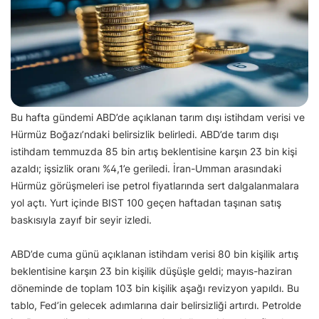
Bu hafta gündemi ABD’de açıklanan tarım dışı istihdam verisi ve
Hürmüz Boğazı’ndaki belirsizlik belirledi. ABD’de tarım dışı
istihdam temmuzda 85 bin artış beklentisine karşın 23 bin kişi
azaldı; işsizlik oranı %4,1’e geriledi. İran-Umman arasındaki
Hürmüz görüşmeleri ise petrol fiyatlarında sert dalgalanmalara
yol açtı. Yurt içinde BIST 100 geçen haftadan taşınan satış
baskısıyla zayıf bir seyir izledi.
ABD’de cuma günü açıklanan istihdam verisi 80 bin kişilik artış
beklentisine karşın 23 bin kişilik düşüşle geldi; mayıs-haziran
döneminde de toplam 103 bin kişilik aşağı revizyon yapıldı. Bu
tablo, Fed’in gelecek adımlarına dair belirsizliği artırdı. Petrolde