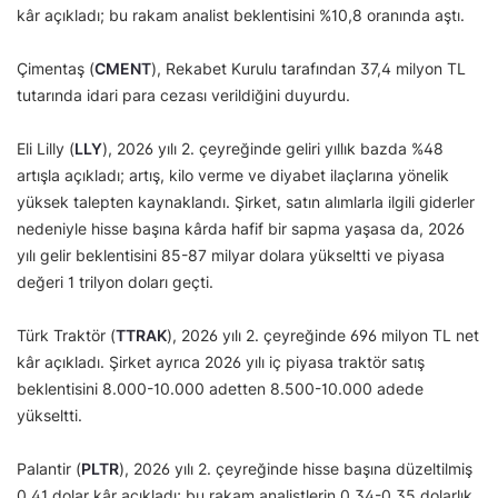
kâr açıkladı; bu rakam analist beklentisini %10,8 oranında aştı.
Çimentaş (
CMENT
), Rekabet Kurulu tarafından 37,4 milyon TL
tutarında idari para cezası verildiğini duyurdu.
Eli Lilly (
LLY
), 2026 yılı 2. çeyreğinde geliri yıllık bazda %48
artışla açıkladı; artış, kilo verme ve diyabet ilaçlarına yönelik
yüksek talepten kaynaklandı. Şirket, satın alımlarla ilgili giderler
nedeniyle hisse başına kârda hafif bir sapma yaşasa da, 2026
yılı gelir beklentisini 85-87 milyar dolara yükseltti ve piyasa
değeri 1 trilyon doları geçti.
Türk Traktör (
TTRAK
), 2026 yılı 2. çeyreğinde 696 milyon TL net
kâr açıkladı. Şirket ayrıca 2026 yılı iç piyasa traktör satış
beklentisini 8.000-10.000 adetten 8.500-10.000 adede
yükseltti.
Palantir (
PLTR
), 2026 yılı 2. çeyreğinde hisse başına düzeltilmiş
0,41 dolar kâr açıkladı; bu rakam analistlerin 0,34-0,35 dolarlık