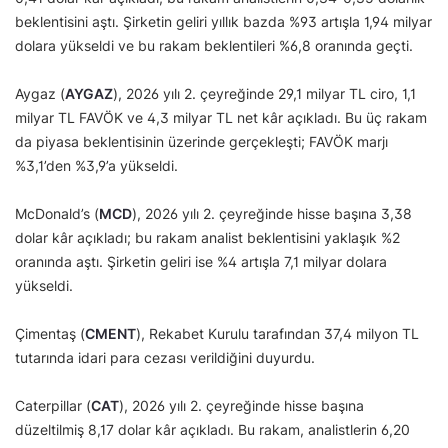
beklentisini aştı. Şirketin geliri yıllık bazda %93 artışla 1,94 milyar
dolara yükseldi ve bu rakam beklentileri %6,8 oranında geçti.
Aygaz (
AYGAZ
), 2026 yılı 2. çeyreğinde 29,1 milyar TL ciro, 1,1
milyar TL FAVÖK ve 4,3 milyar TL net kâr açıkladı. Bu üç rakam
da piyasa beklentisinin üzerinde gerçekleşti; FAVÖK marjı
%3,1’den %3,9’a yükseldi.
McDonald’s (
MCD
), 2026 yılı 2. çeyreğinde hisse başına 3,38
dolar kâr açıkladı; bu rakam analist beklentisini yaklaşık %2
oranında aştı. Şirketin geliri ise %4 artışla 7,1 milyar dolara
yükseldi.
Çimentaş (
CMENT
), Rekabet Kurulu tarafından 37,4 milyon TL
tutarında idari para cezası verildiğini duyurdu.
Caterpillar (
CAT
), 2026 yılı 2. çeyreğinde hisse başına
düzeltilmiş 8,17 dolar kâr açıkladı. Bu rakam, analistlerin 6,20