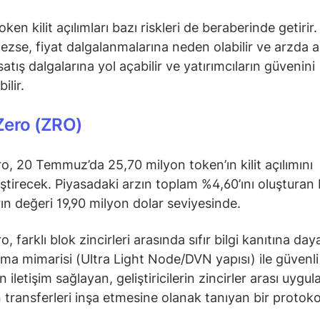
ken kilit açılımları bazı riskleri de beraberinde getirir.
ezse, fiyat dalgalanmalarına neden olabilir ve arzda a
 satış dalgalarına yol açabilir ve yatırımcıların güvenini
ilir.
Zero (ZRO)
o, 20 Temmuz’da 25,70 milyon token’ın kilit açılımını
ştirecek. Piyasadaki arzın toplam %4,60’ını oluşturan
rın değeri 19,90 milyon dolar seviyesinde.
, farklı blok zincirleri arasında sıfır bilgi kanıtına d
ma mimarisi (Ultra Light Node/DVN yapısı) ile güvenli
iletişim sağlayan, geliştiricilerin zincirler arası uygu
 transferleri inşa etmesine olanak tanıyan bir protoko