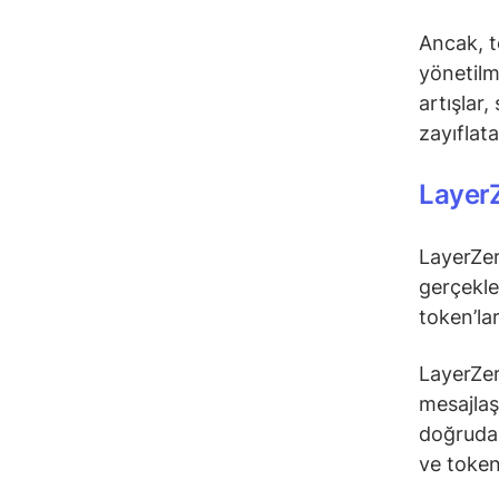
Ancak, to
yönetilm
artışlar,
zayıflatab
Layer
LayerZer
gerçekle
token’la
LayerZero
mesajlaş
doğrudan 
ve token