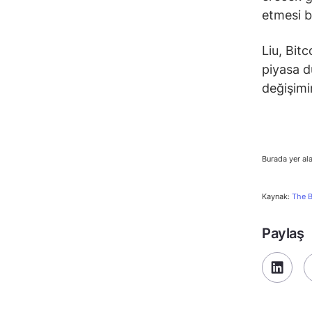
etmesi b
Liu, Bit
piyasa d
değişimin
Burada yer ala
Kaynak:
The B
Paylaş