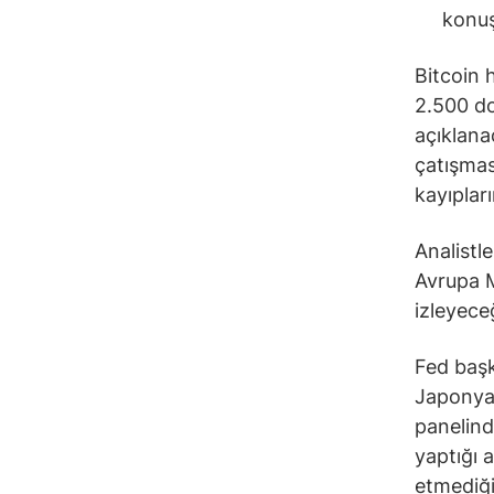
konuş
Bitcoin 
2.500 do
açıklanac
çatışması
kayıplar
Analistl
Avrupa M
izleyeceğ
Fed başk
Japonya 
panelind
yaptığı 
etmediği