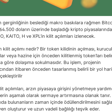
 gerginliğinin beslediği makro baskılara rağmen Bitco
64.500 doların üzerinde başladığı kripto piyasalarınd
, KAITO, H ve XPL’in kilit açılımları izlenecek.
kilit açılımı nedir? Bir token kilidinin açılması, kurucul
lar veya hazine için önceden kilitlenmiş token’ları belirl
 göre dolaşıma sokulmasıdır. Bu işlem, projenin
cından itibaren önceden tasarlanmış belirli bir yol har
ekleştirilir
lit açılımları, arzın piyasaya girişini yönetmeye yardım
lerin aşamalı olarak sermaye artırmasına olanak tanır.
ıda bulunanların zaman içinde ödüllendirilmesini sağla
en oluşturur ve uzun vadeli bağlılığı teşvik eder.