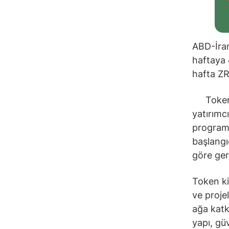
ABD-İran
haftaya 
hafta ZRO
Token 
yatırımcı
programa
başlangı
göre gerç
Token ki
ve proje
ağa katk
yapı, güv