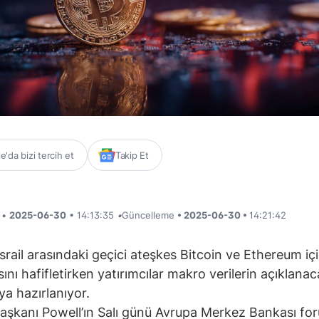
'da bizi tercih et
Takip Et
i •
2025-06-30
• 14:13:35
•
Güncelleme
• 2025-06-30 •
14:21:42
İsrail arasındaki geçici ateşkes Bitcoin ve Ethereum içi
sını hafifletirken yatırımcılar makro verilerin açıklanac
ya hazırlanıyor.
aşkanı Powell’ın Salı günü Avrupa Merkez Bankası f