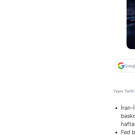
Google
Yayın Tarih
İran-
baskı
hafta
Fed b