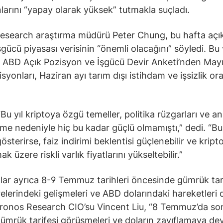
nlarını “yapay olarak yüksek” tutmakla suçladı.
esearch araştırma müdürü Peter Chung, bu hafta açı
işgücü piyasası verisinin “önemli olacağını” söyledi. Bu 
 ABD Açık Pozisyon ve İşgücü Devir Anketi’nden Mayı
syonları, Haziran ayı tarım dışı istihdam ve işsizlik or
Bu yıl kriptoya özgü temeller, politika rüzgarları ve a
e nedeniyle hiç bu kadar güçlü olmamıştı,” dedi. “Bu 
gösterirse, faiz indirimi beklentisi güçlenebilir ve kript
ak üzere riskli varlık fiyatlarını yükseltebilir.”
ılar ayrıca 8-9 Temmuz tarihleri öncesinde gümrük tar
lerindeki gelişmeleri ve ABD dolarındaki hareketleri 
 Kronos Research CIO’su Vincent Liu, “8 Temmuz’da so
ümrük tarifesi görüşmeleri ve doların zayıflamaya d