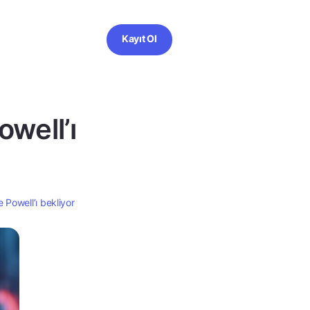
Kayıt Ol
owell’ı
e Powell’ı bekliyor