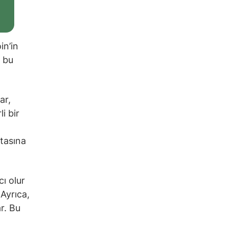
in’in
a bu
ar,
i bir
itasına
cı olur
 Ayrıca,
r. Bu