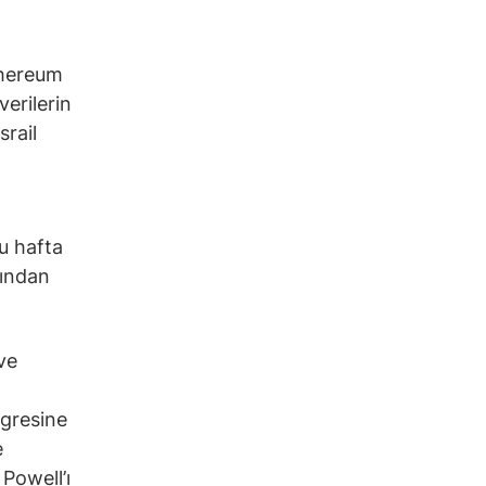
thereum
erilerin
srail
bu hafta
kından
ve
gresine
e
Powell’ı