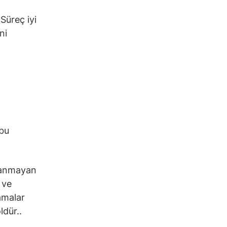
 Süreç iyi
ni
 bu
ayanmayan
 ve
lamalar
ldür..