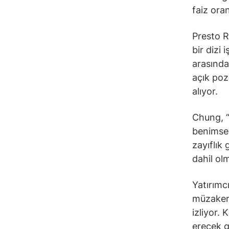
faiz ora
Presto R
bir dizi 
arasında
açık pozi
alıyor.
Chung, “
benimsem
zayıflık 
dahil olm
Yatırımc
müzakere
izliyor.
erecek g