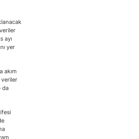
klanacak
veriler
s ayı
anı yer
na akım
veriler
o da
ifesi
de
na
evam