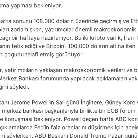
ma yapması bekleniyor.
hafta sonunu 108.000 doların üzerinde geçirmiş ve E
ları zorlamışken, yatırımcılar önemli makroekonomik v
ağı bir haftaya hazırlanıyor. Bu iki kripto varlık, İran-İ
nın tetiklediği ve Bitcoin’i 100.000 doların altına iten
ın çoğunu telafi etmiş görünüyor.
er, yatırımcıların yaklaşan makroekonomik verileri ve 
erkez Bankası forumunda yapılacak açıklamaları ya
ini söyledi.
anı Jerome Powell’ın Salı günü İngiltere, Güney Kore 
merkez bankası başkanlarıyla birlikte bir ECB forum
e konuşması bekleniyor. Powell geçen hafta ABD kon
açıklamalarda Fed’in faiz oranlarını düşürmek için acel
ni söylerken, ABD Başkanı Donald Trump Pazar günü 