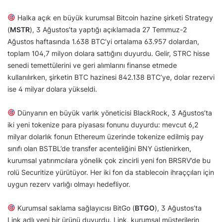
Halka açık en büyük kurumsal Bitcoin hazine şirketi Strategy
(
MSTR
), 3 Ağustos’ta yaptığı açıklamada 27 Temmuz-2
Ağustos haftasında 1.638 BTC’yi ortalama 63.957 dolardan,
toplam 104,7 milyon dolara sattığını duyurdu. Gelir, STRC hisse
senedi temettülerini ve geri alımlarını finanse etmede
kullanılırken, şirketin BTC hazinesi 842.138 BTC’ye, dolar rezervi
ise 4 milyar dolara yükseldi.
Dünyanın en büyük varlık yöneticisi BlackRock, 3 Ağustos’ta
iki yeni tokenize para piyasası fonunu duyurdu: mevcut 6,2
milyar dolarlık fonun Ethereum üzerinde tokenize edilmiş pay
sınıfı olan BSTBL’de transfer acenteliğini BNY üstlenirken,
kurumsal yatırımcılara yönelik çok zincirli yeni fon BRSRV’de bu
rolü Securitize yürütüyor. Her iki fon da stablecoin ihraççıları için
uygun rezerv varlığı olmayı hedefliyor.
Kurumsal saklama sağlayıcısı BitGo (
BTGO
), 3 Ağustos’ta
Link adlı yeni bir ürünü duyurdu. Link, kurumsal müşterilerin