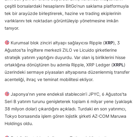
çeşitli borsalardaki hesaplarını BitGo’nun saklama platformuyla
tek bir arayüzde birleştirerek, hazine ve trading ekiplerinin
varlıklarını tek noktadan görüntüleyip yönetmesine imkân
tanıyor.
Kurumsal blok zinciri altyapı sağlayıcısı Ripple (
XRP
), 3
Ağustos’ta İngiltere merkezli ZILO ve Licuido şirketlerine
stratejik yatırım yaptığını duyurdu. Var olan iş birliklerini hisse
ortaklığına dönüştüren bu adımla Ripple, XRP Ledger (
XRPL
)
üzerindeki sermaye piyasaları altyapısına düzenlenmiş transfer
acenteliği, ihraç ve teminat mobilitesi ekliyor.
Japonya’nın yene endeksli stablecoin’i JPYC, 6 Ağustos’ta
Seri B yatırım turunu genişleterek toplam 6 milyar yene (yaklaşık
38 milyon dolar) çıkardığını açıkladı. Turdaki en son yatırımcı,
Tokyo borsasında işlem gören lojistik şirketi AZ-COM Maruwa
Holdings oldu.