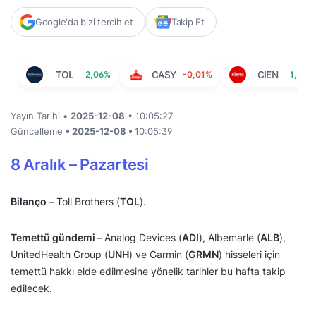
Google'da bizi tercih et
Takip Et
TOL
2,06%
CASY
-0,01%
CIEN
1,29%
Yayın Tarihi •
2025-12-08
• 10:05:27
Güncelleme
• 2025-12-08 •
10:05:39
8 Aralık – Pazartesi
Bilanço –
Toll Brothers (
TOL
).
Temettü gündemi –
Analog Devices (
ADI
), Albemarle (
ALB
),
UnitedHealth Group (
UNH
) ve Garmin (
GRMN
) hisseleri için
temettü hakkı elde edilmesine yönelik tarihler bu hafta takip
edilecek.