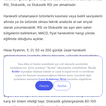
RSI, Stokastik, ve Stokastik RSI yer almaktadır.
Hareketli ortalamaların birbirlerini kesmesi veya belirli seviyelerin
altında ya da üstünde olması teknik analizde al-sat sinyali
olarak yorumlanabilir. RSI ve Stokastik ise aşırı alım-satım
bölgelerini belirlerken, MACD, fiyat hareketinin hangi yönde
eğilimde olduğunu açıklar.
Hisse fiyatının, 9, 21, 50 ve 200 günlük üssel hareketli
ortalamalarının üzerinde olması hissenin, yükseliş hareketinde
olduğunu gösterir ve sat sinyali vermemiş olmasının bir işaretidir.
Aynı şekilde, MACD’sinin 0’ın üstünde olması da yukarı yönlü
hareketin devamı şeklinde yorumlanabilir.
RSI göstergesinin 70’in altında ve Stokastik RSI’ın 70’in altında
olması ise hisse fiyatının henüz aşırı alım bölgesinde olmamasını
sağlar. Bu da aşırı alım sonrası tetiklenebilecek satış ihtimaline
karşı bir önlem niteliği taşır. Stokastik göstergesinde 80-100