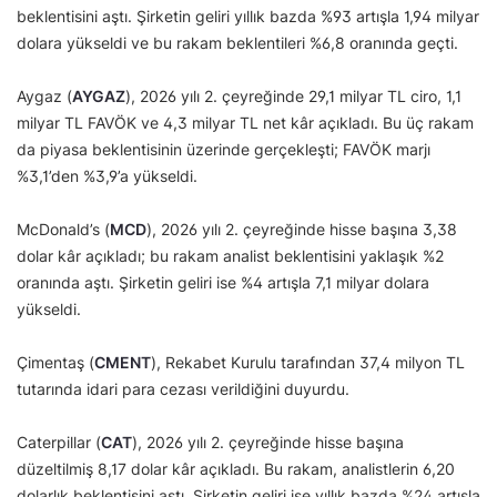
beklentisini aştı. Şirketin geliri yıllık bazda %93 artışla 1,94 milyar
dolara yükseldi ve bu rakam beklentileri %6,8 oranında geçti.
Aygaz (
AYGAZ
), 2026 yılı 2. çeyreğinde 29,1 milyar TL ciro, 1,1
milyar TL FAVÖK ve 4,3 milyar TL net kâr açıkladı. Bu üç rakam
da piyasa beklentisinin üzerinde gerçekleşti; FAVÖK marjı
%3,1’den %3,9’a yükseldi.
McDonald’s (
MCD
), 2026 yılı 2. çeyreğinde hisse başına 3,38
dolar kâr açıkladı; bu rakam analist beklentisini yaklaşık %2
oranında aştı. Şirketin geliri ise %4 artışla 7,1 milyar dolara
yükseldi.
Çimentaş (
CMENT
), Rekabet Kurulu tarafından 37,4 milyon TL
tutarında idari para cezası verildiğini duyurdu.
Caterpillar (
CAT
), 2026 yılı 2. çeyreğinde hisse başına
düzeltilmiş 8,17 dolar kâr açıkladı. Bu rakam, analistlerin 6,20
dolarlık beklentisini aştı. Şirketin geliri ise yıllık bazda %24 artışla