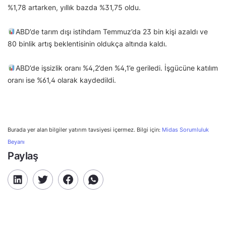
%1,78 artarken, yıllık bazda %31,75 oldu.
ABD’de tarım dışı istihdam Temmuz’da 23 bin kişi azaldı ve
80 binlik artış beklentisinin oldukça altında kaldı.
ABD’de işsizlik oranı %4,2’den %4,1’e geriledi. İşgücüne katılım
oranı ise %61,4 olarak kaydedildi.
Burada yer alan bilgiler yatırım tavsiyesi içermez. Bilgi için:
Midas Sorumluluk
Beyanı
Paylaş