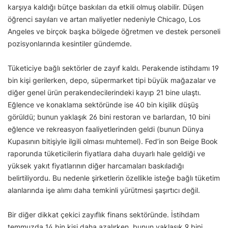
karşıya kaldığı bütçe baskıları da etkili olmuş olabilir. Düşen
öğrenci sayıları ve artan maliyetler nedeniyle Chicago, Los
Angeles ve birçok başka bölgede öğretmen ve destek personeli
pozisyonlarında kesintiler gündemde.
Tüketiciye bağlı sektörler de zayıf kaldı. Perakende istihdamı 19
bin kişi gerilerken, depo, süpermarket tipi büyük mağazalar ve
diğer genel ürün perakendecilerindeki kayıp 21 bine ulaştı.
Eğlence ve konaklama sektöründe ise 40 bin kişilik düşüş
görüldü; bunun yaklaşık 26 bini restoran ve barlardan, 10 bini
eğlence ve rekreasyon faaliyetlerinden geldi (bunun Dünya
Kupasının bitişiyle ilgili olması muhtemel). Fed’in son Beige Book
raporunda tüketicilerin fiyatlara daha duyarlı hale geldiği ve
yüksek yakıt fiyatlarının diğer harcamaları baskıladığı
belirtiliyordu. Bu nedenle şirketlerin özellikle isteğe bağlı tüketim
alanlarında işe alımı daha temkinli yürütmesi şaşırtıcı değil.
Bir diğer dikkat çekici zayıflık finans sektöründe. İstihdam
temmuzda 14 bin kişi daha azalırken, bunun yaklaşık 9 bini