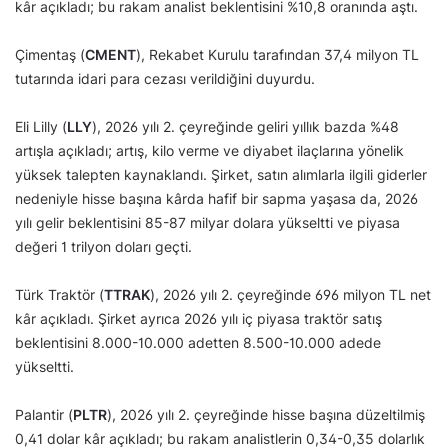
kâr açıkladı; bu rakam analist beklentisini %10,8 oranında aştı.
Çimentaş (
CMENT
), Rekabet Kurulu tarafından 37,4 milyon TL
tutarında idari para cezası verildiğini duyurdu.
Eli Lilly (
LLY
), 2026 yılı 2. çeyreğinde geliri yıllık bazda %48
artışla açıkladı; artış, kilo verme ve diyabet ilaçlarına yönelik
yüksek talepten kaynaklandı. Şirket, satın alımlarla ilgili giderler
nedeniyle hisse başına kârda hafif bir sapma yaşasa da, 2026
yılı gelir beklentisini 85-87 milyar dolara yükseltti ve piyasa
değeri 1 trilyon doları geçti.
Türk Traktör (
TTRAK
), 2026 yılı 2. çeyreğinde 696 milyon TL net
kâr açıkladı. Şirket ayrıca 2026 yılı iç piyasa traktör satış
beklentisini 8.000-10.000 adetten 8.500-10.000 adede
yükseltti.
Palantir (
PLTR
), 2026 yılı 2. çeyreğinde hisse başına düzeltilmiş
0,41 dolar kâr açıkladı; bu rakam analistlerin 0,34-0,35 dolarlık