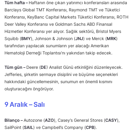
Tüm hafta –
Haftanın öne çıkan yatırımcı konferansları arasında
Barclays Global TMT Konferansı, Raymond TMT ve Tüketici
Konferansı, KeyBanc Capital Markets Tüketici Konferansı, ROTH
Deer Valley Konferansı ve Goldman Sachs ABD Finansal
Hizmetler Konferansı yer alıyor. Sağlık sektörü, Bristol Myers
Squibb (
BMY
), Johnson & Johnson (
JNJ
) ve Merck (
MRK
)
tarafından yapılacak sunumların yer alacağı Amerikan
Hematoloji Derneği Toplantısı’nı yakından takip edecek.
Tüm gün –
Deere (
DE
) Analist Günü etkinliğini düzenleyecek.
Jefferies, şirketin sermaye disiplini ve büyüme seçenekleri
hakkındaki güncellemesinin, sunumun en önemli kısmını
oluşturacağını öngörüyor.
9 Aralık – Salı
Bilanço –
Autozone (
AZO
), Casey’s General Stores (
CASY
),
SailPoint (
SAIL
) ve Campbell’s Company (
CPB
).