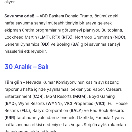
alıyor.
Savunma odağı –
ABD Başkanı Donald Trump, önümüzdeki
hafta savunma sanayi müteahhitleriyle bir araya gelerek
ekipman üretim programlarını görüşmeyi planlıyor. Bu toplantı,
Lockheed Martin (
LMT
), RTX (
RTX
), Northrop Grumman (
NOC
),
General Dynamics (
GD
) ve Boeing (
BA
) gibi savunma sanayi
hisselerini etkileyebilir.
30 Aralık – Salı
Tüm gün –
Nevada Kumar Komisyonu’nun kasım ayı kazanç
raporunu hafta içinde yayınlaması bekleniyor. Rapor, Caesars
Entertainment (
CZR
), MGM Resorts (
MGM
), Boyd Gaming
(
BYD
), Wynn Resorts (
WYNN
), VICI Properties (
VICI
), Full House
Resorts (
FLL
), Bally’s Corporation (
BALY
) ve Red Rock Resorts
(
RRR
) tarafından yakından izlenecek. Özellikle, Formula 1 yarış
haftasonunun etkisi nedeniyle Las Vegas Strip’in aylık rakamları
da yakından takip edilecek.