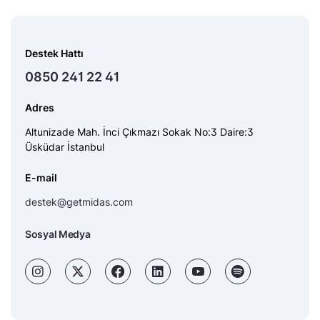
Destek Hattı
0850 241 22 41
Adres
Altunizade Mah. İnci Çıkmazı Sokak No:3 Daire:3
Üsküdar İstanbul
E-mail
destek@getmidas.com
Sosyal Medya