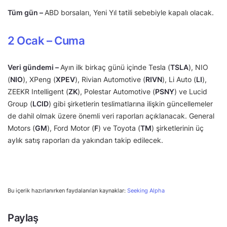
Tüm gün –
ABD borsaları, Yeni Yıl tatili sebebiyle kapalı olacak.
2 Ocak – Cuma
Veri gündemi –
Ayın ilk birkaç günü içinde Tesla (
TSLA
), NIO
(
NIO
), XPeng (
XPEV
), Rivian Automotive (
RIVN
), Li Auto (
LI
),
ZEEKR Intelligent (
ZK
), Polestar Automotive (
PSNY
) ve Lucid
Group (
LCID
) gibi şirketlerin teslimatlarına ilişkin güncellemeler
de dahil olmak üzere önemli veri raporları açıklanacak. General
Motors (
GM
), Ford Motor (
F
) ve Toyota (
TM
) şirketlerinin üç
aylık satış raporları da yakından takip edilecek.
Bu içerik hazırlanırken faydalanılan kaynaklar:
Seeking Alpha
Paylaş