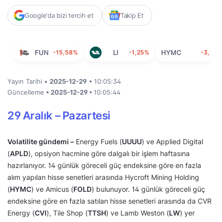
Google'da bizi tercih et
Takip Et
FUN
-15,58%
LI
-1,25%
HYMC
-3,19%
Yayın Tarihi •
2025-12-29
• 10:05:34
Güncelleme
• 2025-12-29 •
10:05:44
29 Aralık – Pazartesi
Volatilite gündemi –
Energy Fuels (
UUUU
) ve Applied Digital
(
APLD
), opsiyon hacmine göre dalgalı bir işlem haftasına
hazırlanıyor. 14 günlük göreceli güç endeksine göre en fazla
alım yapılan hisse senetleri arasında Hycroft Mining Holding
(
HYMC
) ve Amicus (
FOLD
) bulunuyor. 14 günlük göreceli güç
endeksine göre en fazla satılan hisse senetleri arasında da CVR
Energy (
CVI
), Tile Shop (
TTSH
) ve Lamb Weston (
LW
) yer