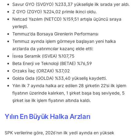
Savur GYO (SVGYO) %233,37 yükselişle ilk sırada yer aldı.
Z GYO (ZGYO) %224,02 primle ikinci oldu.
Netcad Yazılım (NETCD) %159,51 artışla üçüncü sıraya
yerleşti.
Temmuz’da Borsaya Girenlerin Performansı
Temmuz ayında işlem görmeye başlayan yeni halka
arzlarda da yatırımcılar kazanç elde etti:
İsvea Seramik (ISVEA) %107,75
Beta Enerji ve Teknoloji (BETAE) %76,59
Orzaks İlaç (ORZAX) %37,02
Golda Gıda (GOLDA) %33,40 yükseliş kaydetti.
Yılın ilk 7 ayında halka arz edilen 28 şirketin 22’si ilk işlem
fiyatının üzerinde kalırken, 1 şirket başa baş seviyede, 5
şirket ise ilk işlem fiyatının altında kaldı.
Yılın En Büyük Halka Arzları
SPK verilerine göre, 2026’nın ilk yedi ayında en yüksek