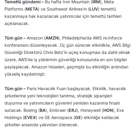
Temettü gündemi –
Bu hafta Iron Mountain (
IRM
), Meta
Platforms (
META
) ve Southwest Airlines’ın (
LUV
) temettü
kazanmaya hak kazanacak yatırımcılar için temettü tarihleri
açıklanacak.
Tüm gün –
Amazon (
AMZN
), Philadelphia’da AWS re:Inforce
konferansını düzenleyecek. Üç gün sürecek etkinlikte, AWS Bilgi
Güvenliği Direktörü Chris Betz’in açılış konuşması da dahil olmak
üzere, AWS’de iş yüklerinin güvenliği konusunda en son bilgiler
paylaşılacak. Amazon hisseleri, geçmişte bu etkinliğin ardından
yükseliş kaydetmişti.
Tüm gün –
Paris Havacılık Fuarı başlayacak. Etkinlik, havacılık
şirketlerine yeni teknolojileri tanıtma, stratejik siparişleri
duyurma ve yatırımcıların güvenini yeniden kazanma fırsatı
sunacak. Boeing (
BA
), Embraer (
ERJ
), Honeywell (
HON
), Eve
Holdings (
EVEX
) ve GE Aerospace (
GE
) etkinliğe katılacak
şirketler arasında yakından izlenecek.