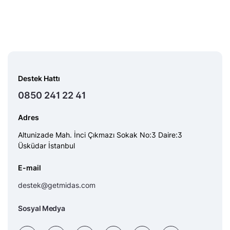
Destek Hattı
0850 241 22 41
Adres
Altunizade Mah. İnci Çıkmazı Sokak No:3 Daire:3
Üsküdar İstanbul
E-mail
destek@getmidas.com
Sosyal Medya