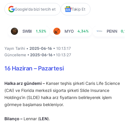
Google'da bizi tercih et
Takip Et
SWBI
1,52%
MYO
4,34%
PENN
0,10%
Yayın Tarihi •
2025-06-16
• 10:13:17
Güncelleme
• 2025-06-16 •
10:13:27
16 Haziran – Pazartesi
Halka arz gündemi –
Kanser teşhis şirketi Caris Life Science
(CAI) ve Florida merkezli sigorta şirketi Slide Insurance
Holdings’in (SLDE) halka arz fiyatlarını belirleyerek işlem
görmeye başlaması bekleniyor.
Bilanço –
Lennar (
LEN
).