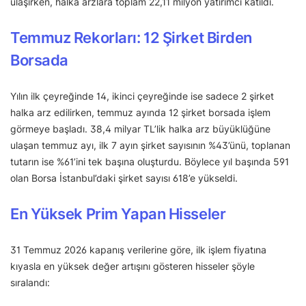
ulaşırken, halka arzlara toplam 22,11 milyon yatırımcı katıldı.
Temmuz Rekorları: 12 Şirket Birden
Borsada
Yılın ilk çeyreğinde 14, ikinci çeyreğinde ise sadece 2 şirket
halka arz edilirken, temmuz ayında 12 şirket borsada işlem
görmeye başladı. 38,4 milyar TL’lik halka arz büyüklüğüne
ulaşan temmuz ayı, ilk 7 ayın şirket sayısının %43’ünü, toplanan
tutarın ise %61’ini tek başına oluşturdu. Böylece yıl başında 591
olan Borsa İstanbul’daki şirket sayısı 618’e yükseldi.
En Yüksek Prim Yapan Hisseler
31 Temmuz 2026 kapanış verilerine göre, ilk işlem fiyatına
kıyasla en yüksek değer artışını gösteren hisseler şöyle
sıralandı: