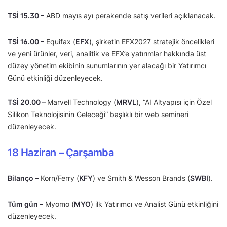
TSİ 15.30 –
ABD mayıs ayı perakende satış verileri açıklanacak.
TSİ 16.00 –
Equifax (
EFX
), şirketin EFX2027 stratejik öncelikleri
ve yeni ürünler, veri, analitik ve EFX’e yatırımlar hakkında üst
düzey yönetim ekibinin sunumlarının yer alacağı bir Yatırımcı
Günü etkinliği düzenleyecek.
TSİ 20.00 –
Marvell Technology (
MRVL
), “AI Altyapısı için Özel
Silikon Teknolojisinin Geleceği” başlıklı bir web semineri
düzenleyecek.
18 Haziran – Çarşamba
Bilanço –
Korn/Ferry (
KFY
) ve Smith & Wesson Brands (
SWBI
).
Tüm gün –
Myomo (
MYO
) ilk Yatırımcı ve Analist Günü etkinliğini
düzenleyecek.