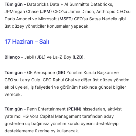
Tüm gün –
Databricks Data + AI Summit’te Databricks,
JPMorgan Chase (
JPM
) CEO’su Jamie Dimon, Anthropic CEO’su
Dario Amodei ve Microsoft (
MSFT
) CEO’su Satya Nadella gibi
üst düzey yöneticiler konuşmalar yapacak.
17 Haziran – Salı
Bilanço –
Jabil (
JBL
) ve La-Z-Boy (
LZB
).
Tüm gün –
GE Aerospace (
GE
) Yönetim Kurulu Başkanı ve
CEO’su Larry Culp, CFO Rahul Ghai ve diğer üst düzey yönetim
ekibi üyeleri, iş faliyetleri ve görünüm hakkında güncel bilgiler
verecek.
Tüm gün –
Penn Entertainment (
PENN
) hissedarları, aktivist
yatırımcı HG Vora Capital Management tarafından aday
gösterilen üç bağımsız yönetim kurulu üyesini destekleyip
desteklememe üzerine oy kullanacak.