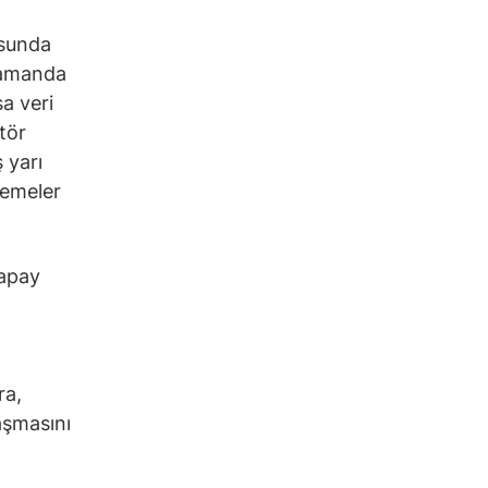
usunda
zamanda
a veri
tör
 yarı
lemeler
yapay
ra,
aşmasını