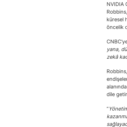
NVIDIA 
Robbins,
küresel 
öncelik 
CNBC’ye 
yana, dü
zekâ kad
Robbins, 
endişele
alanında
dile getir
“
Yönetim
kazanmam
sağlayac