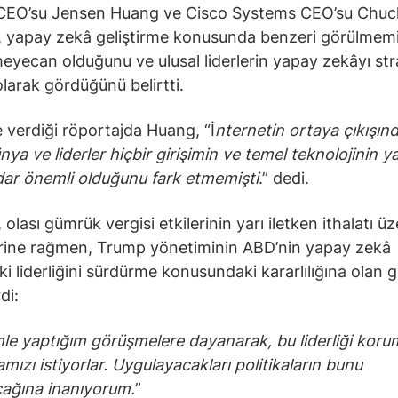
CEO’su Jensen Huang ve Cisco Systems CEO’su Chuc
 yapay zekâ geliştirme konusunda benzeri görülmemi
heyecan olduğunu ve ulusal liderlerin yapay zekâyı stra
olarak gördüğünü belirtti.
verdiği röportajda Huang, “İ
nternetin ortaya çıkışın
nya ve liderler hiçbir girişimin ve temel teknolojinin 
ar önemli olduğunu fark etmemişti
.” dedi.
olası gümrük vergisi etkilerinin yarı iletken ithalatı ü
rine rağmen, Trump yönetiminin ABD’nin yapay zekâ
ki liderliğini sürdürme konusundaki kararlılığına olan 
di:
le yaptığım görüşmelere dayanarak, bu liderliği koru
ızı istiyorlar. Uygulayacakları politikaların bunu
ağına inanıyorum.
”