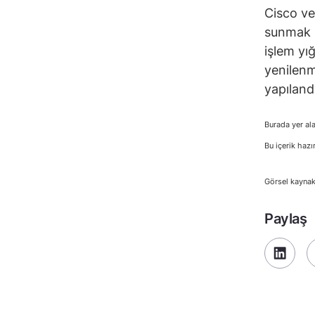
Cisco ve
sunmak i
işlem yı
yenilenm
yapıland
Burada yer ala
Bu içerik hazı
Görsel kaynak
Paylaş