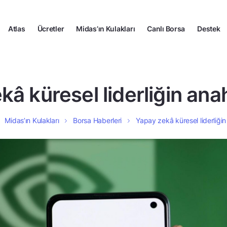
Atlas
Ücretler
Midas’ın Kulakları
Canlı Borsa
Destek
â küresel liderliğin ana
Midas’ın Kulakları
Borsa Haberleri
Yapay zekâ küresel liderliğin