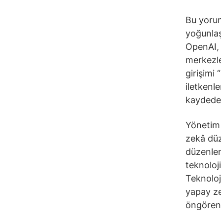
Bu yorum
yoğunla
OpenAI, 
merkezle
girişimi
iletkenl
kaydeden
Yönetim 
zekâ düz
düzenlem
teknoloj
Teknoloj
yapay ze
öngören 