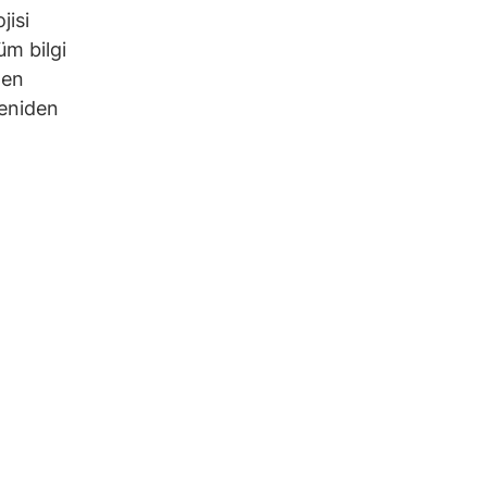
jisi
üm bilgi
men
yeniden