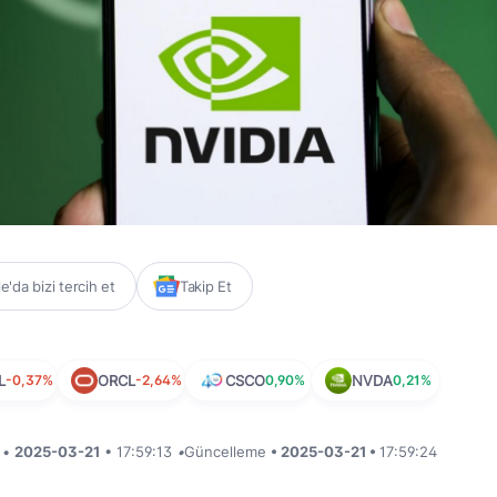
'da bizi tercih et
Takip Et
L
-0,37%
ORCL
-2,64%
CSCO
0,90%
NVDA
0,21%
i •
2025-03-21
• 17:59:13
•
Güncelleme
• 2025-03-21 •
17:59:24