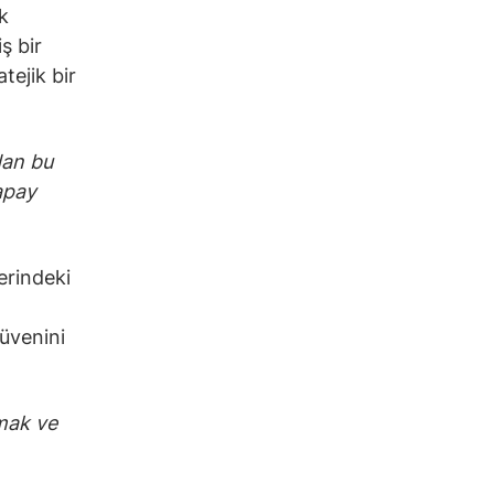
k
ş bir
tejik bir
dan bu
yapay
zerindeki
güvenini
mak ve