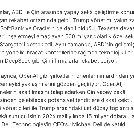
lar, ABD ile Çin arasında yapay zekâ geliştirme kon
şan rekabet ortamında geldi. Trump yönetimi yakın 
SoftBank ve Oracle’ın da dahil olduğu, Texas’ta devas
ri inşa etmeyi amaçlayan 500 milyar dolarlık özel sek
 “Stargate”i destekledi. Aynı zamanda, ABD’nin gelişmiş
ere yönelik ihracat kontrollerine rağmen teknolojik iler
 DeepSeek gibi Çinli firmalarla rekabet ediyor.
ayrıca, OpenAI gibi şirketlerin önerilerinin ardından 
enleyici yaklaşımlarını gözden geçiriyor. OpenAI,
elerin azaltılmasını talep ederken Çin yapay zekâ
isinden gelebilecek potansiyel tehditlere dikkat çekti.
i yöneticileri ile Trump arasındaki üst düzey toplantıla
kâ sunucu işinin 2026 mali yılında 15 milyar dolara ul
Dell Technologies’in CEO’su Michael Dell de katıldı.