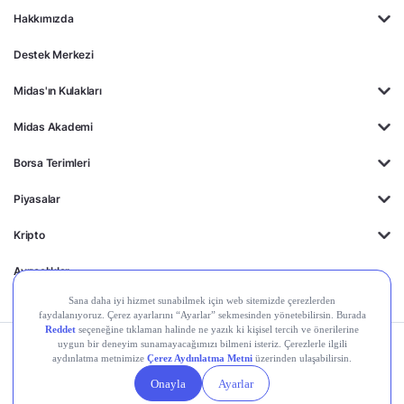
Hakkımızda
Destek Merkezi
Midas'ın Kulakları
Midas Akademi
Borsa Terimleri
Piyasalar
Kripto
Ayrıcalıklar
Kişisel Verilerin
Gizlilik
Yasal
Çerez
Korunması
Politikası
Duyurular
Ayarları