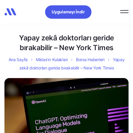
Uygulamayı İndir
Yapay zekâ doktorları geride
bırakabilir – New York Times
Ana Sayfa
Midas’ın Kulakları
Borsa Haberleri
Yapay
zekâ doktorları geride bırakabilir – New York Times