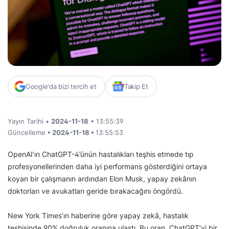
Google'da bizi tercih et
Takip Et
Yayın Tarihi •
2024-11-18
• 13:55:39
Güncelleme
• 2024-11-18 •
13:55:53
OpenAI’ın ChatGPT-4’ünün hastalıkları teşhis etmede tıp
profesyonellerinden daha iyi performans gösterdiğini ortaya
koyan bir çalışmanın ardından Elon Musk, yapay zekânın
doktorları ve avukatları geride bırakacağını öngördü.
New York Times’ın haberine göre yapay zekâ, hastalık
teşhisinde 90% doğruluk oranına ulaştı. Bu oran, ChatGPT’yi bir