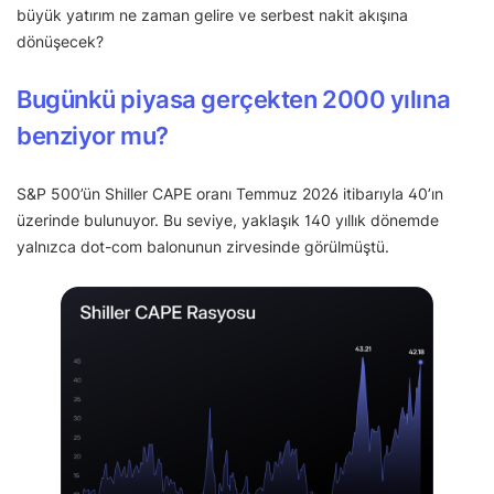
büyük yatırım ne zaman gelire ve serbest nakit akışına
dönüşecek?
Bugünkü piyasa gerçekten 2000 yılına
benziyor mu?
S&P 500’ün Shiller CAPE oranı Temmuz 2026 itibarıyla 40’ın
üzerinde bulunuyor. Bu seviye, yaklaşık 140 yıllık dönemde
yalnızca dot-com balonunun zirvesinde görülmüştü.