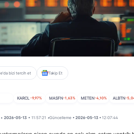
'da bizi tercih et
Takip Et
KARCL
-9,97%
MASFN
-1,63%
METEN
-4,10%
ALBTN
-5,
i •
2026-05-13
• 11:57:21
•
Güncelleme
• 2026-05-13 •
12:07:44