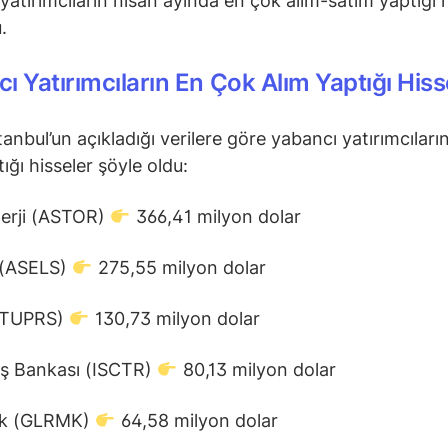
yatırımcıların nisan ayında en çok alım-satım yaptığı h
.
ı Yatırımcıların En Çok Alım Yaptığı Hiss
tanbul’un açıkladığı verilere göre yabancı yatırımcıları
ığı hisseler şöyle oldu:
nerji (ASTOR)
366,41 milyon dolar
 (ASELS)
275,55 milyon dolar
(TUPRS)
130,73 milyon dolar
İş Bankası (ISCTR)
80,13 milyon dolar
ak (GLRMK)
64,58 milyon dolar