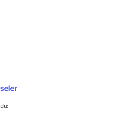
seler
ldu: