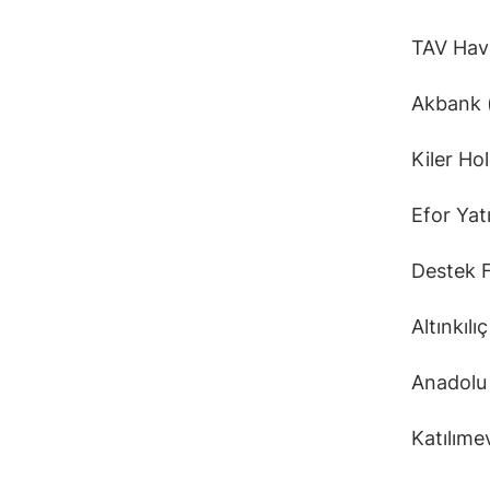
TAV Hav
Akbank
Kiler H
Efor Ya
Destek 
Altınkıl
Anadolu
Katılım