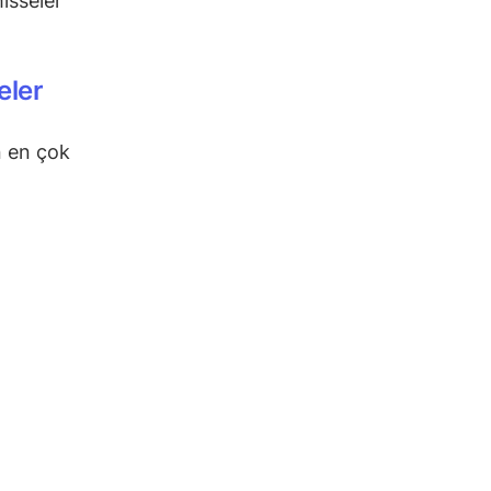
isseler
eler
n en çok