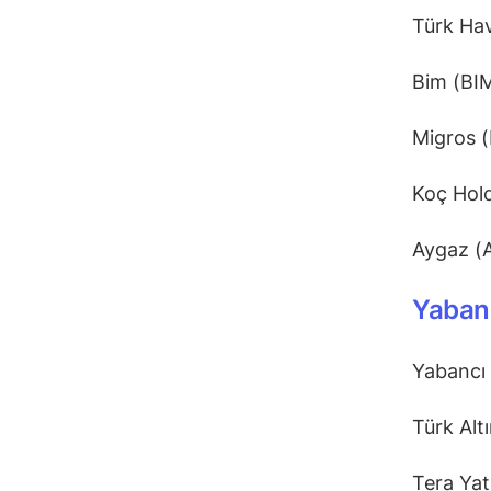
Türk Ha
Bim (BI
Migros
Koç Hol
Aygaz 
Yabanc
Yabancı 
Türk Alt
Tera Ya