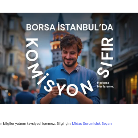
n bilgiler yatırım tavsiyesi içermez. Bilgi için:
Midas Sorumluluk Beyanı