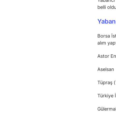
Yabancı 
belli oldu
Yabanc
Borsa İs
alım yapt
Astor E
Aselsan
Tüpraş 
Türkiye 
Gülerm