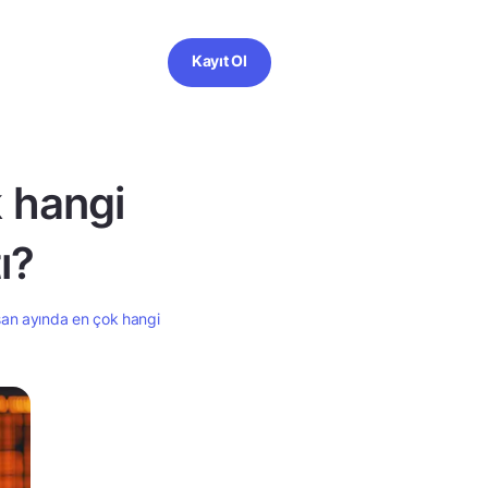
Kayıt Ol
k hangi
ı?
san ayında en çok hangi