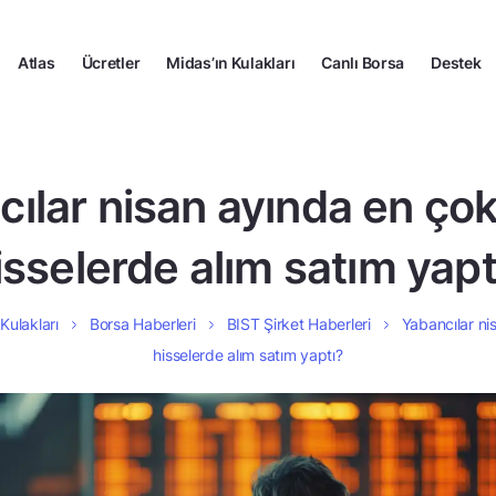
Atlas
Ücretler
Midas’ın Kulakları
Canlı Borsa
Destek
ılar nisan ayında en ço
isselerde alım satım yapt
Kulakları
Borsa Haberleri
BIST Şirket Haberleri
Yabancılar ni
hisselerde alım satım yaptı?