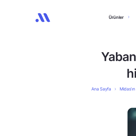
Ürünler
Yabanc
h
Ana Sayfa
Midas’ın 