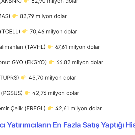
 (AKBNK)
82,90 milyon dolar
MAS)
82,79 milyon dolar
l (TCELL)
70,46 milyon dolar
alimanları (TAVHL)
67,61 milyon dolar
onut GYO (EKGYO)
66,82 milyon dolar
(TUPRS)
45,70 milyon dolar
 (PGSUS)
42,76 milyon dolar
emir Çelik (EREGL)
42,61 milyon dolar
ı Yatırımcıların En Fazla Satış Yaptığı Hi