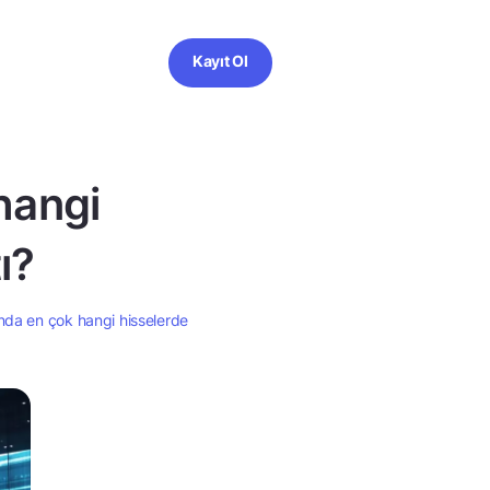
Kayıt Ol
hangi
ı?
nda en çok hangi hisselerde