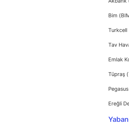
Akbank
Bim (BI
Turkcel
Tav Hav
Emlak K
Tüpraş 
Pegasus
Ereğli D
Yabanc