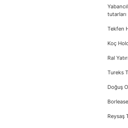
Yabancıl
tutarları
Tekfen 
Koç Hol
Ral Yatı
Tureks 
Doğuş O
Borleas
Reysaş 