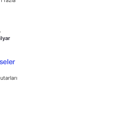
n fazla
.
ilyar
seler
utarları