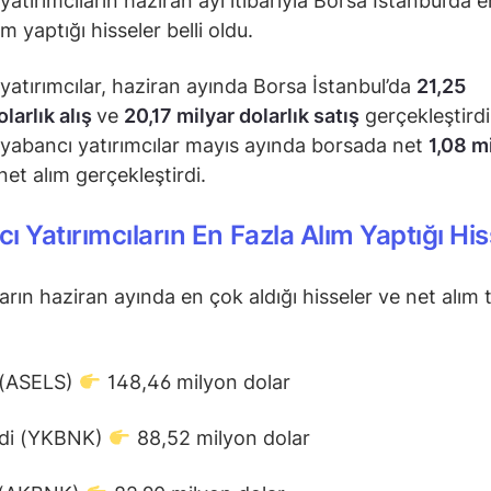
atırımcıların haziran ayı itibarıyla Borsa İstanbul’da e
m yaptığı hisseler belli oldu.
yatırımcılar, haziran ayında Borsa İstanbul’da
21,25
olarlık alış
ve
20,17 milyar dolarlık satış
gerçekleştirdi
yabancı yatırımcılar mayıs ayında borsada net
1,08 m
net alım gerçekleştirdi.
ı Yatırımcıların En Fazla Alım Yaptığı His
arın haziran ayında en çok aldığı hisseler ve net alım t
 (ASELS)
148,46 milyon dolar
edi (YKBNK)
88,52 milyon dolar