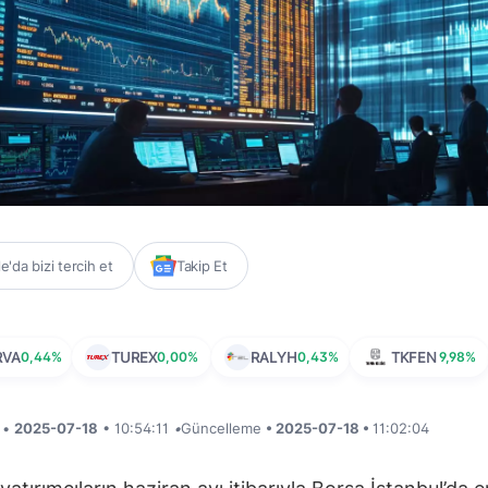
'da bizi tercih et
Takip Et
RVA
0,44%
TUREX
0,00%
RALYH
0,43%
TKFEN
9,98%
i •
2025-07-18
• 10:54:11
•
Güncelleme
• 2025-07-18 •
11:02:04