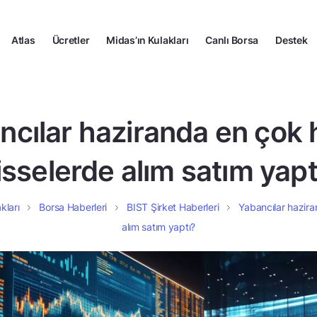
Atlas
Ücretler
Midas’ın Kulakları
Canlı Borsa
Destek
ncılar haziranda en çok 
isselerde alım satım yapt
kları
Borsa Haberleri
BIST Şirket Haberleri
Yabancılar hazira
alım satım yaptı?