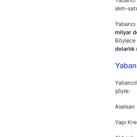
Yabancı y
alım-satı
Yabancı 
milyar
d
Böylece 
dolarlık
Yabanc
Yabancıl
şöyle:
Aselsan
Yapı Kr