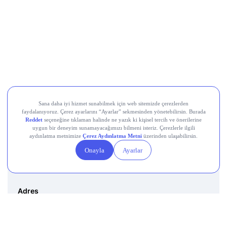
Destek Hattı
0850 241 22 41
Adres
Altunizade Mah. İnci Çıkmazı Sokak No:3 Daire:3
Üsküdar İstanbul