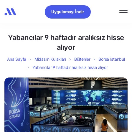
Uygulamayı İndir
Yabancılar 9 haftadır aralıksız hisse
alıyor
Ana Sayfa
Midas’ın Kulakları
Bültenler
Borsa İstanbul
Yabancılar 9 haftadır aralıksız hisse alıyor