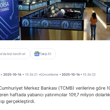
'da bizi tercih et
Takip Et
i •
2025-10-16
• 15:36:21
•
Güncelleme
• 2025-10-16 •
15:36:32
Cumhuriyet Merkez Bankası (TCMB) verilerine göre 1
 eren haftada yabancı yatırımcılar 109,7 milyon dolarlı
ışı gerçekleştirdi.