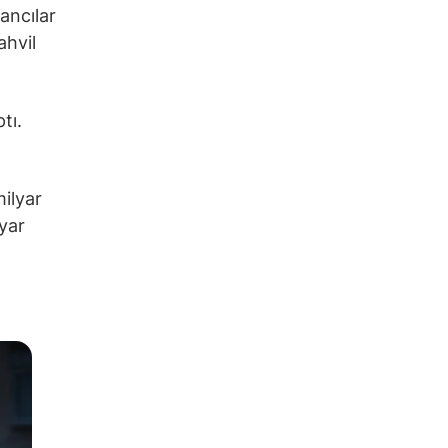
ancılar
ahvil
tı.
ilyar
lyar