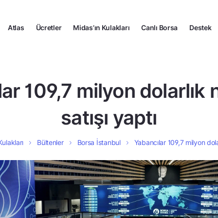
Atlas
Ücretler
Midas’ın Kulakları
Canlı Borsa
Destek
ar 109,7 milyon dolarlık 
satışı yaptı
Kulakları
Bültenler
Borsa İstanbul
Yabancılar 109,7 milyon dolar