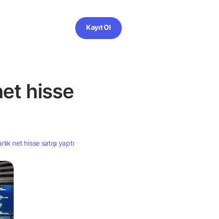
Kayıt Ol
net hisse
lık net hisse satışı yaptı