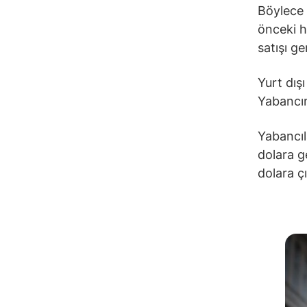
Böylece 
önceki h
satışı ge
Yurt dışı
Yabancın
Yabancıl
dolara g
dolara çı