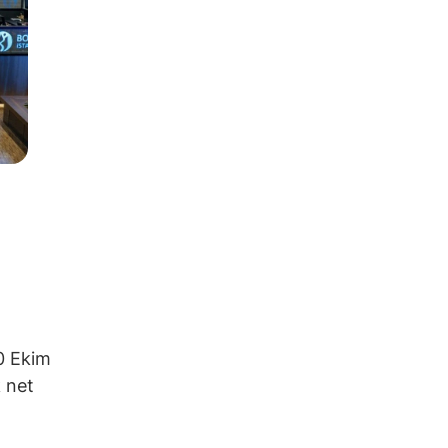
0 Ekim
k net