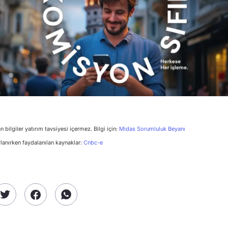
n bilgiler yatırım tavsiyesi içermez. Bilgi için:
Midas Sorumluluk Beyanı
rlanırken faydalanılan kaynaklar:
Cnbc-e