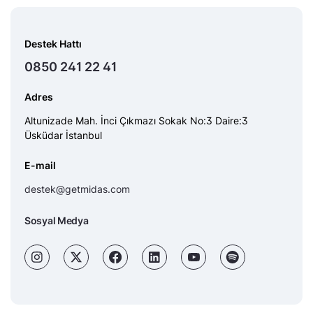
Destek Hattı
0850 241 22 41
Adres
Altunizade Mah. İnci Çıkmazı Sokak No:3 Daire:3
Üsküdar İstanbul
E-mail
destek@getmidas.com
Sosyal Medya