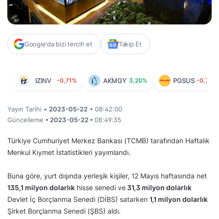
Google'da bizi tercih et
Takip Et
IZINV
-0,71%
AKMGY
3,20%
PGSUS
-0,78%
Yayın Tarihi •
2023-05-22
• 08:42:00
Güncelleme
• 2023-05-22 •
08:49:35
Türkiye Cumhuriyet Merkez Bankası (TCMB) tarafından Haftalık
Menkul Kıymet İstatistikleri yayımlandı.
Buna göre, yurt dışında yerleşik kişiler, 12 Mayıs haftasında net
135,1 milyon dolarlık
hisse senedi ve
31,3 milyon dolarlık
Devlet İç Borçlanma Senedi (DİBS) satarken
1,1 milyon dolarlık
Şirket Borçlanma Senedi (ŞBS) aldı.