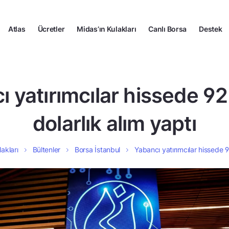
Atlas
Ücretler
Midas’ın Kulakları
Canlı Borsa
Destek
ı yatırımcılar hissede 92
dolarlık alım yaptı
akları
Bültenler
Borsa İstanbul
Yabancı yatırımcılar hissede 9