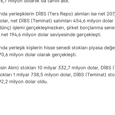
6,7 milyon dolarlık da tahvil aldı.
ında yerleşiklerin DİBS (Ters Repo) alımları ise net 207
olar, net DİBS (Teminat) satımları 454,6 milyon dolar 
ünç) işlemi gerçekleşmezken, şirket borçlanma senet
ı net 194,6 milyon dolar seviyesinde gerçekleşti.
nda yerleşik kişilerin hisse senedi stokları piyasa değe
70,6 milyon dolar olarak gerçekleşti.
sin Alım) stokları 10 milyar 332,7 milyon dolar, DİBS 
okları 1 milyar 738,5 milyon dolar, DİBS (Teminat) sto
92,2 milyon dolar oldu.