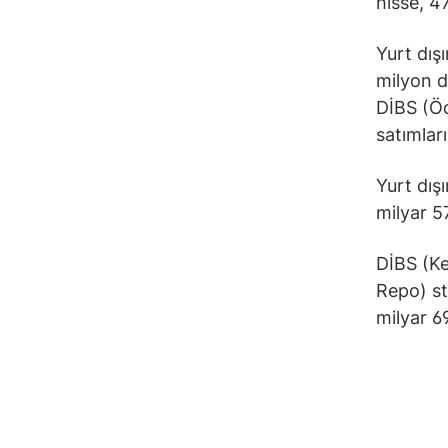
hisse, 47
Yurt dış
milyon d
DİBS (Öd
satımlar
Yurt dışı
milyar 5
DİBS (Ke
Repo) st
milyar 6