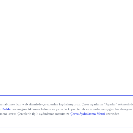
stanbul’da Bugün: Şirket Haberleri
i Demir Çelik (EREGL)