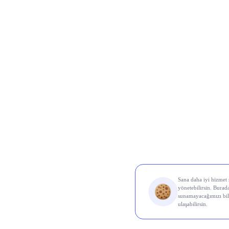
Borsa İ
Ereğl