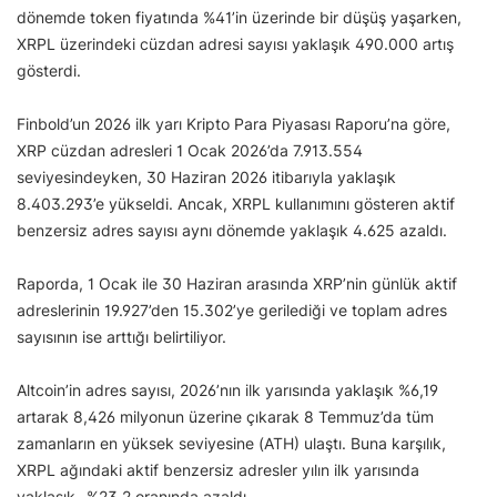
dönemde token fiyatında %41’in üzerinde bir düşüş yaşarken,
XRPL üzerindeki cüzdan adresi sayısı yaklaşık 490.000 artış
gösterdi.
Finbold’un 2026 ilk yarı Kripto Para Piyasası Raporu’na göre,
XRP cüzdan adresleri 1 Ocak 2026’da 7.913.554
seviyesindeyken, 30 Haziran 2026 itibarıyla yaklaşık
8.403.293’e yükseldi. Ancak, XRPL kullanımını gösteren aktif
benzersiz adres sayısı aynı dönemde yaklaşık 4.625 azaldı.
Raporda, 1 Ocak ile 30 Haziran arasında XRP’nin günlük aktif
adreslerinin 19.927’den 15.302’ye gerilediği ve toplam adres
sayısının ise arttığı belirtiliyor.
Altcoin’in adres sayısı, 2026’nın ilk yarısında yaklaşık %6,19
artarak 8,426 milyonun üzerine çıkarak 8 Temmuz’da tüm
zamanların en yüksek seviyesine (ATH) ulaştı. Buna karşılık,
XRPL ağındaki aktif benzersiz adresler yılın ilk yarısında
yaklaşık -%23,2 oranında azaldı.