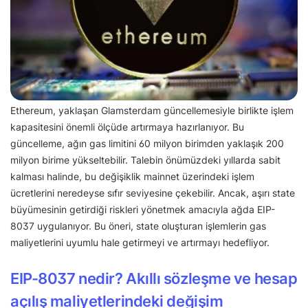
Ethereum, yaklaşan Glamsterdam güncellemesiyle birlikte işlem
kapasitesini önemli ölçüde artırmaya hazırlanıyor. Bu
güncelleme, ağın gas limitini 60 milyon birimden yaklaşık 200
milyon birime yükseltebilir. Talebin önümüzdeki yıllarda sabit
kalması halinde, bu değişiklik mainnet üzerindeki işlem
ücretlerini neredeyse sıfır seviyesine çekebilir. Ancak, aşırı state
büyümesinin getirdiği riskleri yönetmek amacıyla ağda EIP-
8037 uygulanıyor. Bu öneri, state oluşturan işlemlerin gas
maliyetlerini uyumlu hale getirmeyi ve artırmayı hedefliyor.
EIP-8037 nedir? Akıllı sözleşme ve hesap
açılış maliyetlerindeki değişim