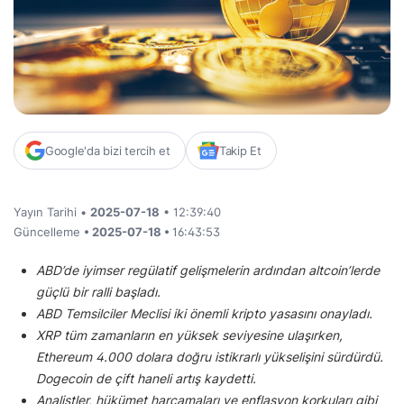
Google'da bizi tercih et
Takip Et
Yayın Tarihi •
2025-07-18
• 12:39:40
Güncelleme
• 2025-07-18 •
16:43:53
ABD’de iyimser regülatif gelişmelerin ardından altcoin’lerde
güçlü bir ralli başladı.
ABD Temsilciler Meclisi iki önemli kripto yasasını onayladı.
XRP tüm zamanların en yüksek seviyesine ulaşırken,
Ethereum 4.000 dolara doğru istikrarlı yükselişini sürdürdü.
Dogecoin de çift haneli artış kaydetti.
Analistler, hükümet harcamaları ve enflasyon korkuları gibi