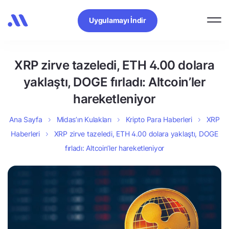
Uygulamayı İndir
XRP zirve tazeledi, ETH 4.00 dolara
yaklaştı, DOGE fırladı: Altcoin’ler
hareketleniyor
Ana Sayfa
Midas’ın Kulakları
Kripto Para Haberleri
XRP
Haberleri
XRP zirve tazeledi, ETH 4.00 dolara yaklaştı, DOGE
fırladı: Altcoin’ler hareketleniyor