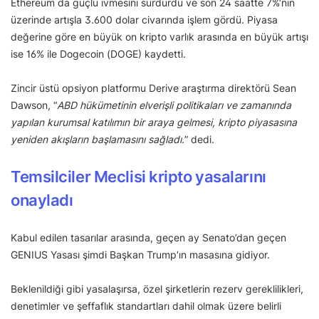
Ethereum da güçlü ivmesini sürdürdü ve son 24 saatte 7%’nin
üzerinde artışla 3.600 dolar civarında işlem gördü. Piyasa
değerine göre en büyük on kripto varlık arasında en büyük artışı
ise 16% ile Dogecoin (DOGE) kaydetti.
Zincir üstü opsiyon platformu Derive araştırma direktörü Sean
Dawson, “
ABD hükümetinin elverişli politikaları ve zamanında
yapılan kurumsal katılımın bir araya gelmesi, kripto piyasasına
yeniden akışların başlamasını sağladı.
” dedi.
Temsilciler Meclisi kripto yasalarını
onayladı
Kabul edilen tasarılar arasında, geçen ay Senato’dan geçen
GENIUS Yasası şimdi Başkan Trump’ın masasına gidiyor.
Beklenildiği gibi yasalaşırsa, özel şirketlerin rezerv gereklilikleri,
denetimler ve şeffaflık standartları dahil olmak üzere belirli