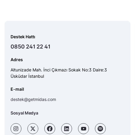
Destek Hattı
0850 241 22 41
Adres
Altunizade Mah. İnci Çıkmazı Sokak No:3 Daire:3
Üsküdar İstanbul
E-mail
destek@getmidas.com
Sosyal Medya