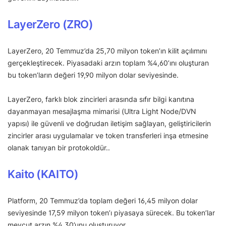
LayerZero (ZRO)
LayerZero, 20 Temmuz’da 25,70 milyon token’ın kilit açılımını
gerçekleştirecek. Piyasadaki arzın toplam %4,60’ını oluşturan
bu token’ların değeri 19,90 milyon dolar seviyesinde.
LayerZero, farklı blok zincirleri arasında sıfır bilgi kanıtına
dayanmayan mesajlaşma mimarisi (Ultra Light Node/DVN
yapısı) ile güvenli ve doğrudan iletişim sağlayan, geliştiricilerin
zincirler arası uygulamalar ve token transferleri inşa etmesine
olanak tanıyan bir protokoldür..
Kaito (KAITO)
Platform, 20 Temmuz’da toplam değeri 16,45 milyon dolar
seviyesinde 17,59 milyon token’ı piyasaya sürecek. Bu token’lar
mevcut arzın %4,30’unu oluşturuyor.