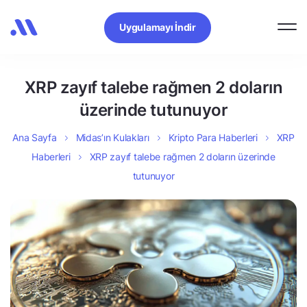
Uygulamayı İndir
XRP zayıf talebe rağmen 2 doların
üzerinde tutunuyor
Ana Sayfa
Midas’ın Kulakları
Kripto Para Haberleri
XRP
Haberleri
XRP zayıf talebe rağmen 2 doların üzerinde
tutunuyor