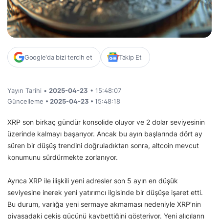
Google'da bizi tercih et
Takip Et
Yayın Tarihi •
2025-04-23
• 15:48:07
Güncelleme
• 2025-04-23 •
15:48:18
XRP son birkaç gündür konsolide oluyor ve 2 dolar seviyesinin
üzerinde kalmayı başarıyor. Ancak bu ayın başlarında dört ay
süren bir düşüş trendini doğruladıktan sonra, altcoin mevcut
konumunu sürdürmekte zorlanıyor.
Ayrıca XRP ile ilişkili yeni adresler son 5 ayın en düşük
seviyesine inerek yeni yatırımcı ilgisinde bir düşüşe işaret etti.
Bu durum, varlığa yeni sermaye akmaması nedeniyle XRP’nin
piyasadaki çekiş gücünü kaybettiğini gösteriyor. Yeni alıcıların