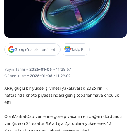
Google'da bizi tercih et
Takip Et
Yayın Tarihi •
2026-01-06
• 11:28:57
Güncelleme
• 2026-01-06 •
11:29:09
XRP, güçlü bir yükseliş ivmesi yakalayarak 2026’nın ilk
haftasında kripto piyasasındaki geniş toparlanmaya öncülük
etti.
CoinMarketCap verilerine göre piyasanın en değerli dördüncü
varlığı, son 24 saatte %9 artışla 2,3 dolara yükselerek 13
Kasım’dan bu yana en yüksek seviyeye ulaştı.