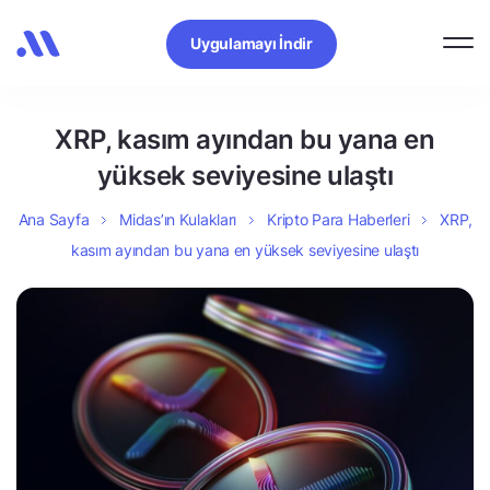
Uygulamayı İndir
XRP, kasım ayından bu yana en
yüksek seviyesine ulaştı
Ana Sayfa
Midas’ın Kulakları
Kripto Para Haberleri
XRP,
kasım ayından bu yana en yüksek seviyesine ulaştı