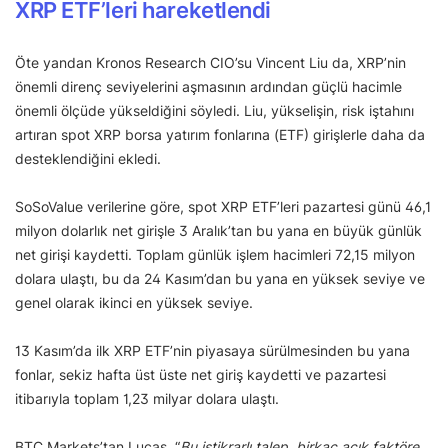
XRP ETF’leri hareketlendi
Öte yandan Kronos Research CIO’su Vincent Liu da, XRP’nin
önemli direnç seviyelerini aşmasının ardından güçlü hacimle
önemli ölçüde yükseldiğini söyledi. Liu, yükselişin, risk iştahını
artıran spot XRP borsa yatırım fonlarına (ETF) girişlerle daha da
desteklendiğini ekledi.
SoSoValue verilerine göre, spot XRP ETF’leri pazartesi günü 46,1
milyon dolarlık net girişle 3 Aralık’tan bu yana en büyük günlük
net girişi kaydetti. Toplam günlük işlem hacimleri 72,15 milyon
dolara ulaştı, bu da 24 Kasım’dan bu yana en yüksek seviye ve
genel olarak ikinci en yüksek seviye.
13 Kasım’da ilk XRP ETF’nin piyasaya sürülmesinden bu yana
fonlar, sekiz hafta üst üste net giriş kaydetti ve pazartesi
itibarıyla toplam 1,23 milyar dolara ulaştı.
BTC Markets’tan Lucas, “
Bu istikrarlı talep, birkaç açık faktöre