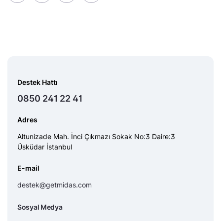
Destek Hattı
0850 241 22 41
Adres
Altunizade Mah. İnci Çıkmazı Sokak No:3 Daire:3
Üsküdar İstanbul
E-mail
destek@getmidas.com
Sosyal Medya