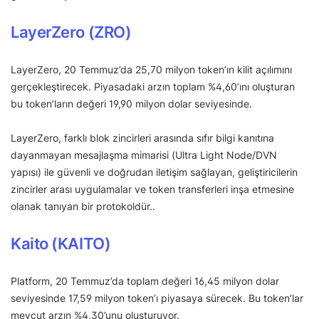
LayerZero (ZRO)
LayerZero, 20 Temmuz’da 25,70 milyon token’ın kilit açılımını
gerçekleştirecek. Piyasadaki arzın toplam %4,60’ını oluşturan
bu token’ların değeri 19,90 milyon dolar seviyesinde.
LayerZero, farklı blok zincirleri arasında sıfır bilgi kanıtına
dayanmayan mesajlaşma mimarisi (Ultra Light Node/DVN
yapısı) ile güvenli ve doğrudan iletişim sağlayan, geliştiricilerin
zincirler arası uygulamalar ve token transferleri inşa etmesine
olanak tanıyan bir protokoldür..
Kaito (KAITO)
Platform, 20 Temmuz’da toplam değeri 16,45 milyon dolar
seviyesinde 17,59 milyon token’ı piyasaya sürecek. Bu token’lar
mevcut arzın %4,30’unu oluşturuyor.