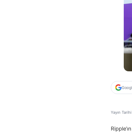
Google
Yayın Tarih
Ripple’ı