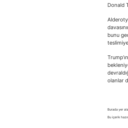
Donald T
Alderoty
davasını
bunu geç
teslimiye
Trump’ın
bekleniy
devraldı
olanlar d
Burada yer ala
Bu içerik hazı