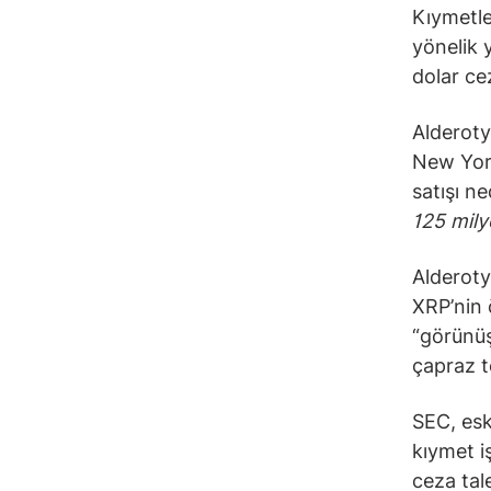
Kıymetle
yönelik 
dolar ce
Alderoty
New York
satışı n
125 mily
Alderoty
XRP’nin 
“görünüş
çapraz t
SEC, esk
kıymet i
ceza tal