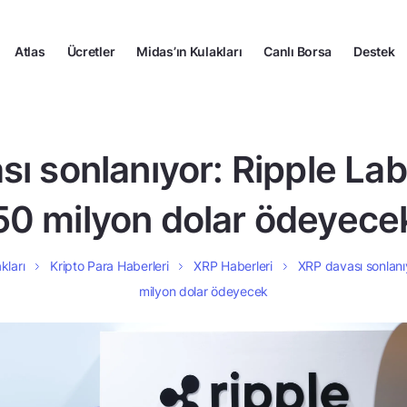
Atlas
Ücretler
Midas’ın Kulakları
Canlı Borsa
Destek
ı sonlanıyor: Ripple La
50 milyon dolar ödeyece
kları
Kripto Para Haberleri
XRP Haberleri
XRP davası sonlanı
milyon dolar ödeyecek