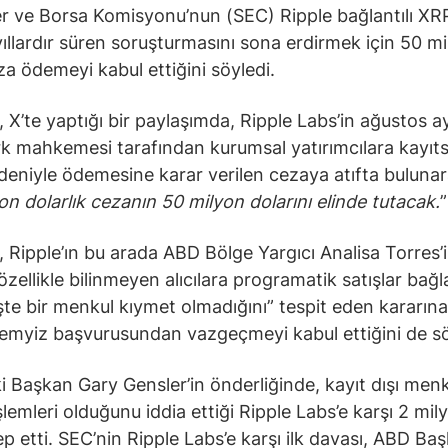
r ve Borsa Komisyonu’nun (SEC) Ripple bağlantılı XR
yıllardır süren soruşturmasını sona erdirmek için 50 m
za ödemeyi kabul ettiğini söyledi.
, X’te yaptığı bir paylaşımda, Ripple Labs’in ağustos a
 mahkemesi tarafından kurumsal yatırımcılara kayıt
edeniyle ödemesine karar verilen cezaya atıfta bulunar
on dolarlık cezanın 50 milyon dolarını elinde tutacak.
”
, Ripple’ın bu arada ABD Bölge Yargıcı Analisa Torres’
özellikle bilinmeyen alıcılara programatik satışlar bağ
te bir menkul kıymet olmadığını” tespit eden kararına
emyiz başvurusundan vazgeçmeyi kabul ettiğini de sö
i Başkan Gary Gensler’in önderliğinde, kayıt dışı men
şlemleri olduğunu iddia ettiği Ripple Labs’e karşı 2 mil
ep etti. SEC’nin Ripple Labs’e karşı ilk davası, ABD Ba