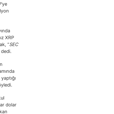
P’ye
ilyon
yında
sız XRP
ak, “
SEC
 dedi.
in
lamında
 yaptığı
yledi.
kul
yar dolar
şkan