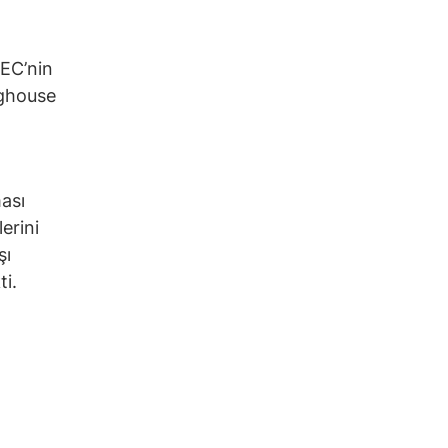
SEC’nin
nghouse
ası
erini
şı
ti.