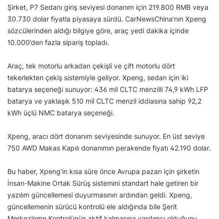
Şirket, P7 Sedanı giriş seviyesi donanım için 219.800 RMB veya
30.730 dolar fiyatla piyasaya sürdü. CarNewsChina’nın Xpeng
sözcülerinden aldığı bilgiye göre, araç yedi dakika içinde
10.000’den fazla sipariş topladı.
Araç, tek motorlu arkadan çekişli ve çift motorlu dört
tekerlekten çekiş sistemiyle geliyor. Xpeng, sedan için iki
batarya seçeneği sunuyor: 436 mil CLTC menzilli 74,9 kWh LFP
batarya ve yaklaşık 510 mil CLTC menzil iddiasına sahip 92,2
kWh üçlü NMC batarya seçeneği.
Xpeng, aracı dört donanım seviyesinde sunuyor. En üst seviye
750 AWD Makas Kapılı donanımın perakende fiyatı 42.190 dolar.
Bu haber, Xpeng’in kısa süre önce Avrupa pazarı için şirketin
İnsan-Makine Ortak Sürüş sistemini standart hale getiren bir
yazılım güncellemesi duyurmasının ardından geldi. Xpeng,
güncellemenin sürücü kontrolü ele aldığında bile Şerit
Merkezleme Kontrolünün aktif kalmasına yardımcı olduğunu