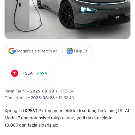
Google'da bizi tercih et
Takip Et
TSLA
2,49%
Yayın Tarihi •
2025-08-28
• 17:37:54
Güncelleme
• 2025-08-28 •
17:38:10
Xpeng’in (
XPEV
) P7 tamamen elektrikli sedanı, Tesla’nın (TSLA)
Model 3’üne potansiyel rakip olarak, yedi dakika içinde
10.000’den fazla sipariş aldı.