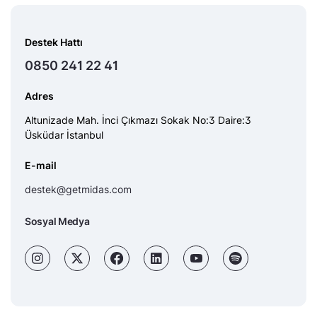
Destek Hattı
0850 241 22 41
Adres
Altunizade Mah. İnci Çıkmazı Sokak No:3 Daire:3
Üsküdar İstanbul
E-mail
destek@getmidas.com
Sosyal Medya