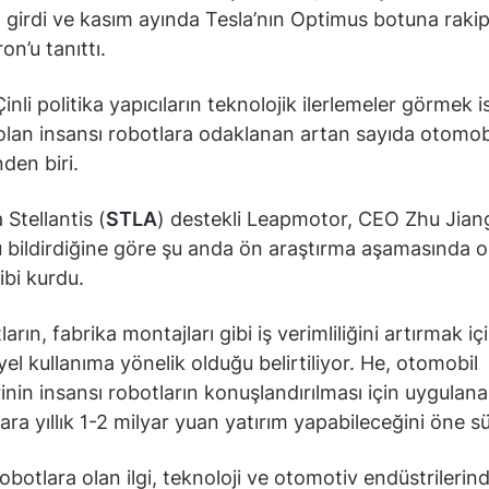
 girdi ve kasım ayında Tesla’nın Optimus botuna rakip
ron’u tanıttı.
nli politika yapıcıların teknolojik ilerlemeler görmek i
 olan insansı robotlara odaklanan artan sayıda otomob
nden biri.
 Stellantis (
STLA
) destekli Leapmotor, CEO Zhu Jian
ü bildirdiğine göre şu anda ön araştırma aşamasında o
ibi kurdu.
arın, fabrika montajları gibi iş verimliliğini artırmak iç
yel kullanıma yönelik olduğu belirtiliyor. He, otomobil
rinin insansı robotların konuşlandırılması için uygulanab
ara yıllık 1-2 milyar yuan yatırım yapabileceğini öne s
robotlara olan ilgi, teknoloji ve otomotiv endüstrilerin