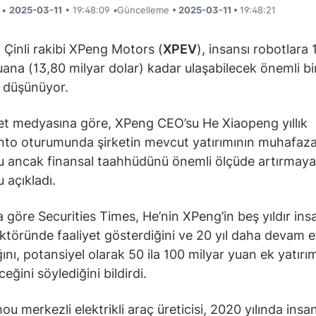
i •
2025-03-11
• 19:48:09
•
Güncelleme
• 2025-03-11 •
19:48:21
n Çinli rakibi XPeng Motors (
XPEV
), insansı robotlara 
uana (13,80 milyar dolar) kadar ulaşabilecek önemli bi
 düşünüyor.
et medyasına göre, XPeng CEO’su He Xiaopeng yıllık
to oturumunda şirketin mevcut yatırımının muhafaz
 ancak finansal taahhüdünü önemli ölçüde artırmaya
 açıkladı.
a göre Securities Times, He’nin XPeng’in beş yıldır ins
ktöründe faaliyet gösterdiğini ve 20 yıl daha devam 
ğını, potansiyel olarak 50 ila 100 milyar yuan ek yatırı
eğini söylediğini bildirdi.
u merkezli elektrikli araç üreticisi, 2020 yılında insa