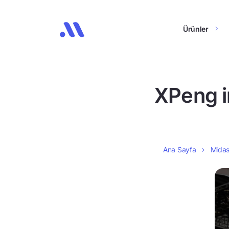
Ürünler
XPeng i
Ana Sayfa
Midas’