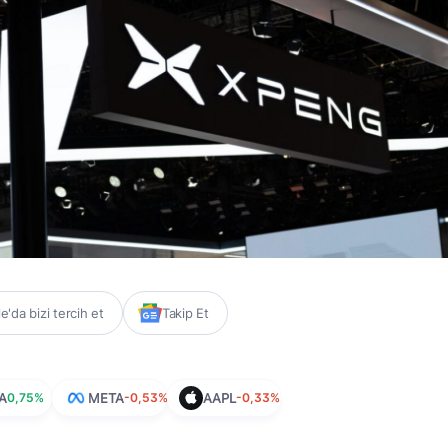
'da bizi tercih et
Takip Et
A
0,75%
META
-0,53%
AAPL
-0,33%