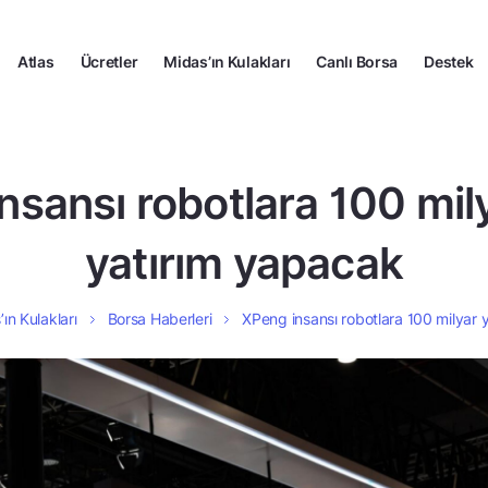
Atlas
Ücretler
Midas’ın Kulakları
Canlı Borsa
Destek
nsansı robotlara 100 mil
yatırım yapacak
ın Kulakları
Borsa Haberleri
XPeng insansı robotlara 100 milyar 