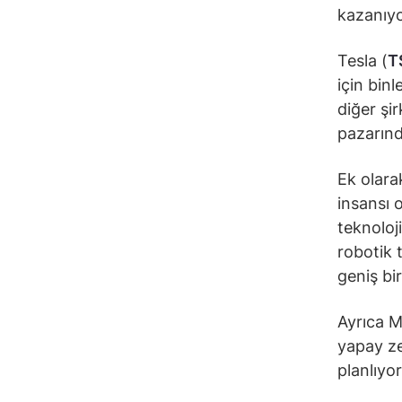
kazanıyo
Tesla (
T
için bin
diğer şi
pazarınd
Ek olarak
insansı o
teknoloji
robotik 
geniş bir
Ayrıca M
yapay ze
planlıyor