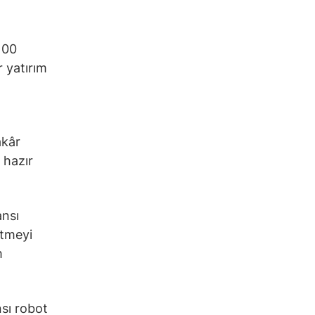
100
r yatırım
akâr
 hazır
ansı
etmeyi
m
nsı robot