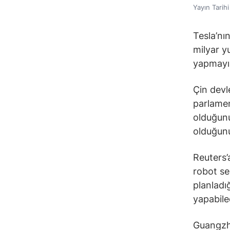
Yayın Tarih
Tesla’nı
milyar y
yapmayı
Çin devl
parlamen
olduğunu
olduğunu
Reuters’
robot se
planladı
yapabilec
Guangzho