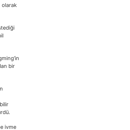
 olarak
stediği
il
gming’in
lan bir
in
ilir
ürdü.
de ivme