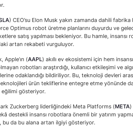
r.
SLA
) CEO’su Elon Musk yakın zamanda dahili fabrika 
lerce Optimus robot üretme planlarını duyurdu ve gele
rketlere satış yapılması bekleniyor. Bu hamle, insansı 
aki artan rekabeti vurguluyor.
, Apple’ın (
AAPL
) akıllı ev ekosistemi için hem insan
lmayan robotları araştırdığı, kullanıcı etkileşimi ve al
lerine odaklandığı bildiriliyor. Bu, teknoloji devleri ara
teknolojileri ürün tekliflerine entegre etme yönünde d
 eğilimi gösteriyor.
ark Zuckerberg liderliğindeki Meta Platforms (
META
)
kâ destekli insansı robotlara önemli bir yatırım yapm
, bu da bu alana artan ilgiyi gösteriyor.