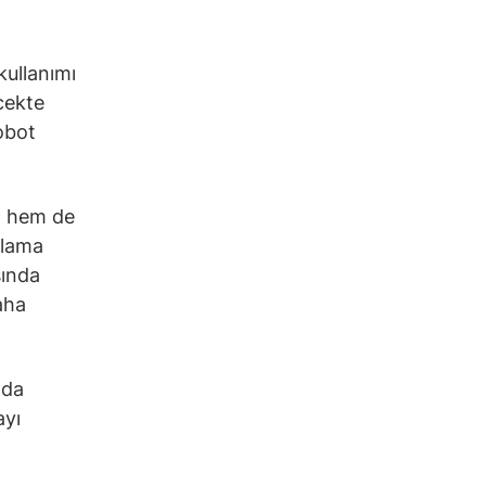
kullanımı
cekte
robot
sı hem de
gılama
sında
aha
 da
ayı