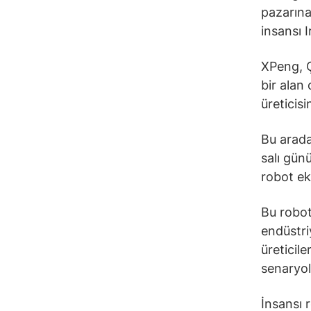
pazarına
insansı I
XPeng, Çi
bir alan
üreticisi
Bu arada
salı gün
robot ek
Bu robotl
endüstri
üreticile
senaryol
İnsansı 