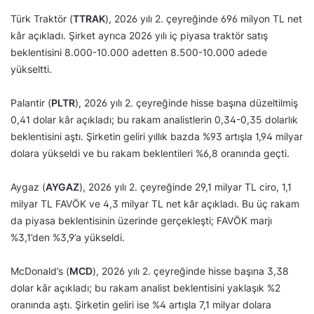
Türk Traktör (
TTRAK
), 2026 yılı 2. çeyreğinde 696 milyon TL net
kâr açıkladı. Şirket ayrıca 2026 yılı iç piyasa traktör satış
beklentisini 8.000-10.000 adetten 8.500-10.000 adede
yükseltti.
Palantir (
PLTR
), 2026 yılı 2. çeyreğinde hisse başına düzeltilmiş
0,41 dolar kâr açıkladı; bu rakam analistlerin 0,34-0,35 dolarlık
beklentisini aştı. Şirketin geliri yıllık bazda %93 artışla 1,94 milyar
dolara yükseldi ve bu rakam beklentileri %6,8 oranında geçti.
Aygaz (
AYGAZ
), 2026 yılı 2. çeyreğinde 29,1 milyar TL ciro, 1,1
milyar TL FAVÖK ve 4,3 milyar TL net kâr açıkladı. Bu üç rakam
da piyasa beklentisinin üzerinde gerçekleşti; FAVÖK marjı
%3,1’den %3,9’a yükseldi.
McDonald’s (
MCD
), 2026 yılı 2. çeyreğinde hisse başına 3,38
dolar kâr açıkladı; bu rakam analist beklentisini yaklaşık %2
oranında aştı. Şirketin geliri ise %4 artışla 7,1 milyar dolara