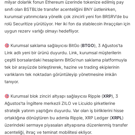
milyar dolarlık fonun Ethereum üzerinde tokenize edilmiş pay
sınıfı olan BSTBL’de transfer acenteliğini BNY üstlenirken,
kurumsal yatırımcılara yönelik çok zincirli yeni fon BRSRV’de bu
rolü Securitize yürütüyor. Her iki fon da stablecoin ihraççıları için
uygun rezerv varlığı olmayı hedefliyor.
Kurumsal saklama sağlayıcısı BitGo (
BTGO
), 3 Ağustos’ta
Link adlı yeni bir ürünü duyurdu. Link, kurumsal müşterilerin
çeşitli borsalardaki hesaplarını BitGo’nun saklama platformuyla
tek bir arayüzde birleştirerek, hazine ve trading ekiplerinin
varlıklarını tek noktadan görüntüleyip yönetmesine imkân
tanıyor.
Kurumsal blok zinciri altyapı sağlayıcısı Ripple (
XRP
), 3
Ağustos’ta İngiltere merkezli ZILO ve Licuido şirketlerine
stratejik yatırım yaptığını duyurdu. Var olan iş birliklerini hisse
ortaklığına dönüştüren bu adımla Ripple, XRP Ledger (
XRPL
)
üzerindeki sermaye piyasaları altyapısına düzenlenmiş transfer
acenteliği, ihraç ve teminat mobilitesi ekliyor.