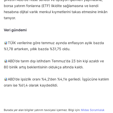
borsa yatırım fonlarına (ETF) likidite sağlamasına ve kendi
hesabına dijital varlık menkul kıymetlerini takas etmesine imkân
tanıyor.
Veri gündemi
TÜİK verilerine göre temmuz ayında enflasyon aylık bazda
%1,78 artarken, yıllık bazda %31,75 oldu.
ABD’de tarım dışı istihdam Temmuz’da 23 bin kişi azaldı ve
80 binlik artış beklentisinin oldukça altında kaldı.
ABD’de işsizlik oranı %4,2’den %4,1’e geriledi. İşgücüne katılım
oranı ise %61,4 olarak kaydedildi.
Burada yer alan bilgiler yatırım tavsiyesi içermez. Bilgi için:
Midas Sorumluluk