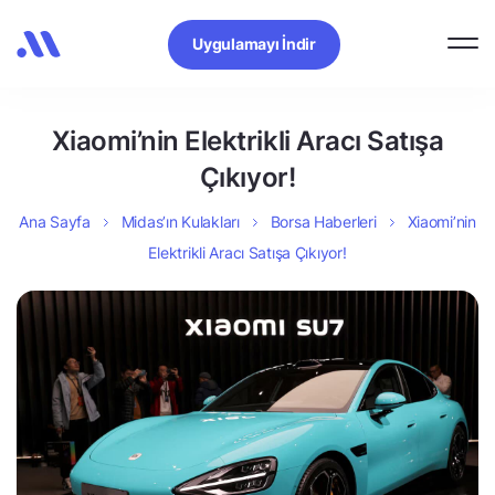
Uygulamayı İndir
Xiaomi’nin Elektrikli Aracı Satışa
Çıkıyor!
Ana Sayfa
Midas’ın Kulakları
Borsa Haberleri
Xiaomi’nin
Elektrikli Aracı Satışa Çıkıyor!