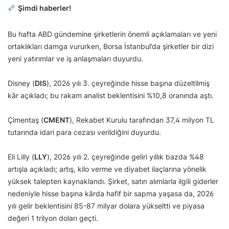
Şimdi haberler!
Bu hafta ABD gündemine şirketlerin önemli açıklamaları ve yeni
ortaklıkları damga vururken, Borsa İstanbul’da şirketler bir dizi
yeni yatırımlar ve iş anlaşmaları duyurdu.
Disney (
DIS
), 2026 yılı 3. çeyreğinde hisse başına düzeltilmiş
kâr açıkladı; bu rakam analist beklentisini %10,8 oranında aştı.
Çimentaş (
CMENT
), Rekabet Kurulu tarafından 37,4 milyon TL
tutarında idari para cezası verildiğini duyurdu.
Eli Lilly (
LLY
), 2026 yılı 2. çeyreğinde geliri yıllık bazda %48
artışla açıkladı; artış, kilo verme ve diyabet ilaçlarına yönelik
yüksek talepten kaynaklandı. Şirket, satın alımlarla ilgili giderler
nedeniyle hisse başına kârda hafif bir sapma yaşasa da, 2026
yılı gelir beklentisini 85-87 milyar dolara yükseltti ve piyasa
değeri 1 trilyon doları geçti.