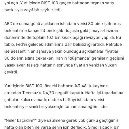
yol açtı. Yurt içinde BIST 100 geçen haftadan taşınan satış
baskısıyla zayıf bir seyir izledi.
ABD’de cuma günü açıklanan istihdam verisi 80 bin kişilik artış
beklentisine karşın 23 bin kişilik düşüşle geldi; mayıs-haziran
döneminde de toplam 103 bin kişilik aşağı revizyon yapıldı. Bu
tablo, Fed’in gelecek adımlarına dair belirsizliği artırdı. Petrolde
ise Bessent’in anlaşmaya yakın olunduğu açıklamaları fiyatları
80 doların altına çekerken, İran’ın “düşmanca” gemilerin geçişini
yasaklayan taslağı haftanın sonunda fiyatları yeniden yukarı
çevirdi.
Yurt içinde BIST 100, önceki haftanın %3,48’lik kaybının
ardından Temmuz’u %4,70 negatif kapattı. Hafta içi toparlanma
çabaları kalıcı olamadı; endeks haftayı istihdam verisi
beklentisiyle sınırlı bir yükselişle tamamlama eğiliminde.
“Neler kaçırdım?” diye üzülmene gerek yok çünkü geçtiğimiz
hafta olan biten ne varsa senin için derledik. Şimdi sıcacık bir