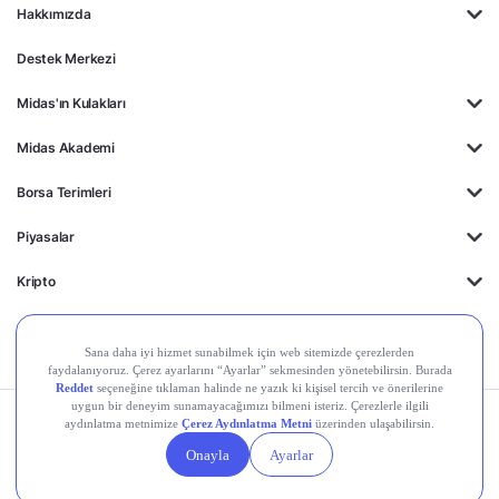
Hakkımızda
Destek Merkezi
Midas'ın Kulakları
Midas Akademi
Borsa Terimleri
Piyasalar
Kripto
Ayrıcalıklar
Kişisel Verilerin
Gizlilik
Yasal
Çerez
Korunması
Politikası
Duyurular
Ayarları
© 2026 Midas Finansal Teknolojiler A.Ş. Tüm hakları saklıdır.