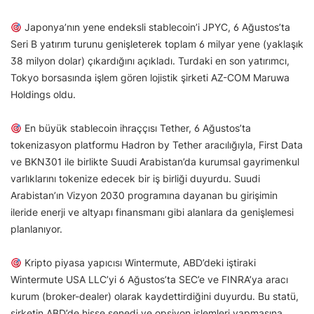
Japonya’nın yene endeksli stablecoin’i JPYC, 6 Ağustos’ta
Seri B yatırım turunu genişleterek toplam 6 milyar yene (yaklaşık
38 milyon dolar) çıkardığını açıkladı. Turdaki en son yatırımcı,
Tokyo borsasında işlem gören lojistik şirketi AZ-COM Maruwa
Holdings oldu.
En büyük stablecoin ihraççısı Tether, 6 Ağustos’ta
tokenizasyon platformu Hadron by Tether aracılığıyla, First Data
ve BKN301 ile birlikte Suudi Arabistan’da kurumsal gayrimenkul
varlıklarını tokenize edecek bir iş birliği duyurdu. Suudi
Arabistan’ın Vizyon 2030 programına dayanan bu girişimin
ileride enerji ve altyapı finansmanı gibi alanlara da genişlemesi
planlanıyor.
Kripto piyasa yapıcısı Wintermute, ABD’deki iştiraki
Wintermute USA LLC’yi 6 Ağustos’ta SEC’e ve FINRA’ya aracı
kurum (broker-dealer) olarak kaydettirdiğini duyurdu. Bu statü,
şirketin ABD’de hisse senedi ve opsiyon işlemleri yapmasına,