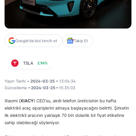
Google'da bizi tercih et
Takip Et
TSLA
2,96%
Yayın Tarihi •
2024-03-25
• 13:04:34
Güncelleme
• 2024-03-25 •
15:35:03
Xiaomi (
XIACY
) CEO’su, akıllı telefon üreticisinin bu hafta
elektrikli araç siparişlerini almaya başlayacağını belirtti. Şirketin
ilk elektrikli aracının yaklaşık 70 bin dolarlık bir fiyat etiketine
sahip olabileceği söyleniyor.