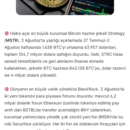
Halka açık en büyük kurumsal Bitcoin hazine şirketi Strategy
(
MSTR
), 3 Ağustos’ta yaptığı açıklamada 27 Temmuz-2
Ağustos haftasında 1.638 BTC’yi ortalama 63.957 dolardan,
toplam 104,7 milyon dolara sattığını duyurdu. Gelir, STRC hisse
senedi temettülerini ve geri alımlarını finanse etmede
kullanılırken, şirketin BTC hazinesi 842.138 BTC’ye, dolar rezervi
ise 4 milyar dolara yükseldi.
Dünyanın en büyük varlık yöneticisi BlackRock, 3 Ağustos’ta
iki yeni tokenize para piyasası fonunu duyurdu: mevcut 6,2
milyar dolarlık fonun Ethereum üzerinde tokenize edilmiş pay
sınıfı olan BSTBL’de transfer acenteliğini BNY üstlenirken,
kurumsal yatırımcılara yönelik çok zincirli yeni fon BRSRV’de bu
rolü Securitize yürütüyor. Her iki fon da stablecoin ihraççıları için