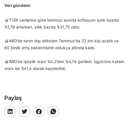
Veri gündemi
TÜİK verilerine göre temmuz ayında enflasyon aylık bazda
%1,78 artarken, yıllık bazda %31,75 oldu.
ABD’de tarım dışı istihdam Temmuz’da 23 bin kişi azaldı ve
80 binlik artış beklentisinin oldukça altında kaldı.
ABD’de işsizlik oranı %4,2’den %4,1’e geriledi. İşgücüne katılım
oranı ise %61,4 olarak kaydedildi.
Paylaş