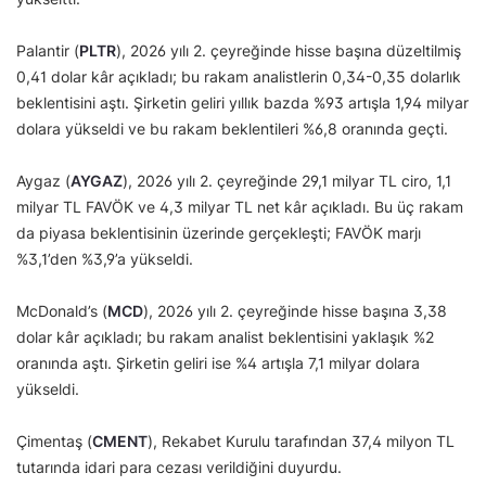
Palantir (
PLTR
), 2026 yılı 2. çeyreğinde hisse başına düzeltilmiş
0,41 dolar kâr açıkladı; bu rakam analistlerin 0,34-0,35 dolarlık
beklentisini aştı. Şirketin geliri yıllık bazda %93 artışla 1,94 milyar
dolara yükseldi ve bu rakam beklentileri %6,8 oranında geçti.
Aygaz (
AYGAZ
), 2026 yılı 2. çeyreğinde 29,1 milyar TL ciro, 1,1
milyar TL FAVÖK ve 4,3 milyar TL net kâr açıkladı. Bu üç rakam
da piyasa beklentisinin üzerinde gerçekleşti; FAVÖK marjı
%3,1’den %3,9’a yükseldi.
McDonald’s (
MCD
), 2026 yılı 2. çeyreğinde hisse başına 3,38
dolar kâr açıkladı; bu rakam analist beklentisini yaklaşık %2
oranında aştı. Şirketin geliri ise %4 artışla 7,1 milyar dolara
yükseldi.
Çimentaş (
CMENT
), Rekabet Kurulu tarafından 37,4 milyon TL
tutarında idari para cezası verildiğini duyurdu.