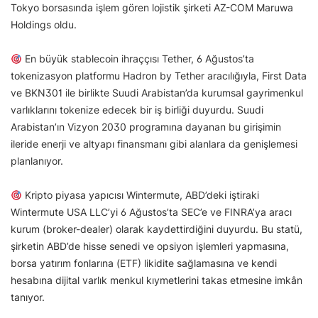
Tokyo borsasında işlem gören lojistik şirketi AZ-COM Maruwa
Holdings oldu.
En büyük stablecoin ihraççısı Tether, 6 Ağustos’ta
tokenizasyon platformu Hadron by Tether aracılığıyla, First Data
ve BKN301 ile birlikte Suudi Arabistan’da kurumsal gayrimenkul
varlıklarını tokenize edecek bir iş birliği duyurdu. Suudi
Arabistan’ın Vizyon 2030 programına dayanan bu girişimin
ileride enerji ve altyapı finansmanı gibi alanlara da genişlemesi
planlanıyor.
Kripto piyasa yapıcısı Wintermute, ABD’deki iştiraki
Wintermute USA LLC’yi 6 Ağustos’ta SEC’e ve FINRA’ya aracı
kurum (broker-dealer) olarak kaydettirdiğini duyurdu. Bu statü,
şirketin ABD’de hisse senedi ve opsiyon işlemleri yapmasına,
borsa yatırım fonlarına (ETF) likidite sağlamasına ve kendi
hesabına dijital varlık menkul kıymetlerini takas etmesine imkân
tanıyor.