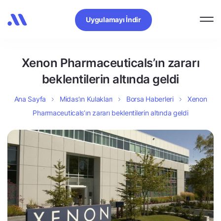
Uygulamayı İndir
Xenon Pharmaceuticals’ın zararı
beklentilerin altında geldi
Ana Sayfa
Midas’ın Kulakları
Borsa Haberleri
Xenon
Pharmaceuticals’ın zararı beklentilerin altında geldi