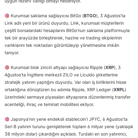
uygun rezerv varlığı olmayı hedefliyor.
Kurumsal saklama sağlayıcısı BitGo (
BTGO
), 3 Ağustos’ta
Link adlı yeni bir ürünü duyurdu. Link, kurumsal müşterilerin
çeşitli borsalardaki hesaplarını BitGo’nun saklama platformuyla
tek bir arayüzde birleştirerek, hazine ve trading ekiplerinin
varlıklarını tek noktadan görüntüleyip yönetmesine imkân
tanıyor.
Kurumsal blok zinciri altyapı sağlayıcısı Ripple (
XRP
), 3
Ağustos’ta İngiltere merkezli ZILO ve Licuido şirketlerine
stratejik yatırım yaptığını duyurdu. Var olan iş birliklerini hisse
ortaklığına dönüştüren bu adımla Ripple, XRP Ledger (
XRPL
)
üzerindeki sermaye piyasaları altyapısına düzenlenmiş transfer
acenteliği, ihraç ve teminat mobilitesi ekliyor.
Japonya’nın yene endeksli stablecoin’i JPYC, 6 Ağustos’ta
Seri B yatırım turunu genişleterek toplam 6 milyar yene (yaklaşık
38 milyon dolar) çıkardığını açıkladı. Turdaki en son yatırımcı,