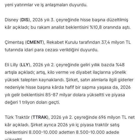
yeni yatırımlar ve iş anlaşmaları duyurdu.
Disney (
DIS
), 2026 yılı 3. çeyreğinde hisse başına düzeltilmiş
kâr açıkladı; bu rakam analist beklentisini %10,8 oranında aştı.
Çimentaş (
CMENT
), Rekabet Kurulu tarafından 37,4 milyon TL
tutarında idari para cezası verildiğini duyurdu.
Eli Lilly (
LLY
), 2026 yılı 2. çeyreğinde geliri yıllık bazda %48
artışla açıkladı; artış, kilo verme ve diyabet ilaçlarına yönelik
yüksek talepten kaynaklandı. Şirket, satın alımlarla ilgili giderler
nedeniyle hisse başına kârda hafif bir sapma yaşasa da, 2026
yılı gelir beklentisini 85-87 milyar dolara yükseltti ve piyasa
değeri 1 trilyon doları geçti.
Türk Traktör (
TTRAK
), 2026 yılı 2. çeyreğinde 696 milyon TL net
kâr açıkladı. Şirket ayrıca 2026 yılı iç piyasa traktör satış
beklentisini 8.000-10.000 adetten 8.500-10.000 adede
yükseltti.