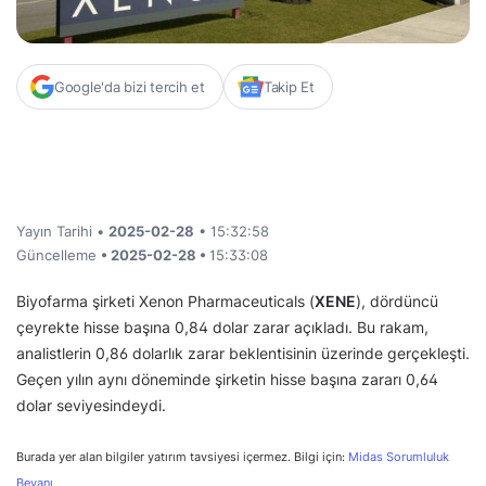
Google'da bizi tercih et
Takip Et
Yayın Tarihi •
2025-02-28
• 15:32:58
Güncelleme
• 2025-02-28 •
15:33:08
Biyofarma şirketi Xenon Pharmaceuticals (
XENE
), dördüncü
çeyrekte hisse başına 0,84 dolar zarar açıkladı. Bu rakam,
analistlerin 0,86 dolarlık zarar beklentisinin üzerinde gerçekleşti.
Geçen yılın aynı döneminde şirketin hisse başına zararı 0,64
dolar seviyesindeydi.
Burada yer alan bilgiler yatırım tavsiyesi içermez. Bilgi için:
Midas Sorumluluk
Beyanı