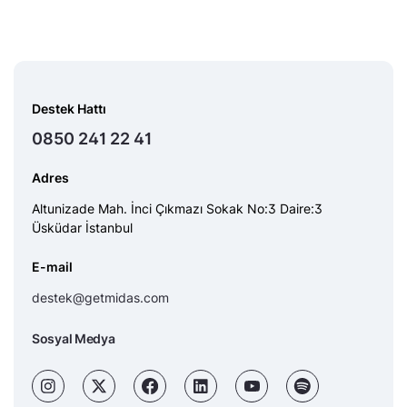
Destek Hattı
0850 241 22 41
Adres
Altunizade Mah. İnci Çıkmazı Sokak No:3 Daire:3
Üsküdar İstanbul
E-mail
destek@getmidas.com
Sosyal Medya