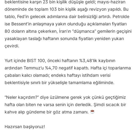
beklentisine karşın 23 bin kişilik düşüşle geldi; mayıs-haziran
döneminde de toplam 103 bin kişilik aşağı revizyon yapıldı. Bu
tablo, Fed’in gelecek adımlarına dair belirsizliği artırdı. Petrolde
ise Bessent’in anlaşmaya yakın olunduğu açıklamaları fiyatları
80 doların altına çekerken, İran’ın “düşmanca” gemilerin geçişini
yasaklayan taslağı haftanın sonunda fiyatları yeniden yukarı
çevirdi.
Yurt içinde BIST 100, önceki haftanın %3,48’lik kaybının
ardından Temmuz’u %4,70 negatif kapattı. Hafta içi toparlanma
çabaları kalıcı olamadı; endeks haftayı istihdam verisi
beklentisiyle sınırlı bir yükselişle tamamlama eğiliminde.
“Neler kaçırdım?” diye üzülmene gerek yok çünkü geçtiğimiz
hafta olan biten ne varsa senin için derledik. Şimdi sıcacık bir
kahve alıp gündeme bir göz atma zamanı.
Hazırsan başlıyoruz!