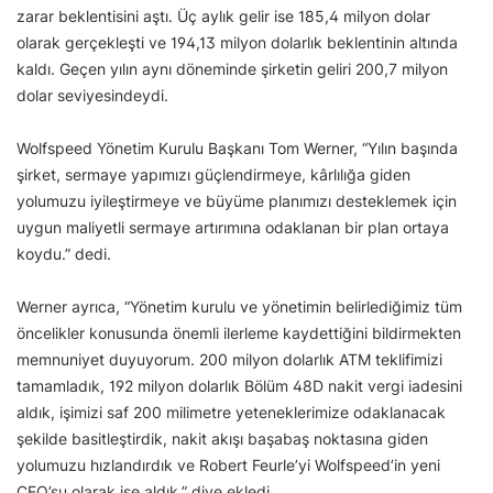
zarar beklentisini aştı. Üç aylık gelir ise 185,4 milyon dolar
olarak gerçekleşti ve 194,13 milyon dolarlık beklentinin altında
kaldı. Geçen yılın aynı döneminde şirketin geliri 200,7 milyon
dolar seviyesindeydi.
Wolfspeed Yönetim Kurulu Başkanı Tom Werner, “Yılın başında
şirket, sermaye yapımızı güçlendirmeye, kârlılığa giden
yolumuzu iyileştirmeye ve büyüme planımızı desteklemek için
uygun maliyetli sermaye artırımına odaklanan bir plan ortaya
koydu.” dedi.
Werner ayrıca, “Yönetim kurulu ve yönetimin belirlediğimiz tüm
öncelikler konusunda önemli ilerleme kaydettiğini bildirmekten
memnuniyet duyuyorum. 200 milyon dolarlık ATM teklifimizi
tamamladık, 192 milyon dolarlık Bölüm 48D nakit vergi iadesini
aldık, işimizi saf 200 milimetre yeteneklerimize odaklanacak
şekilde basitleştirdik, nakit akışı başabaş noktasına giden
yolumuzu hızlandırdık ve Robert Feurle’yi Wolfspeed’in yeni
CEO’su olarak işe aldık.” diye ekledi.