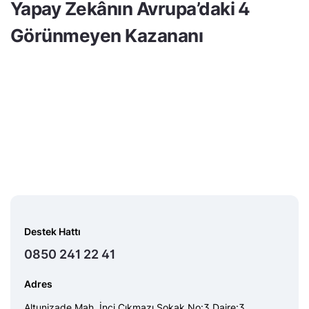
Yapay Zekânın Avrupa’daki 4
Görünmeyen Kazananı
Destek Hattı
0850 241 22 41
Adres
Altunizade Mah. İnci Çıkmazı Sokak No:3 Daire:3