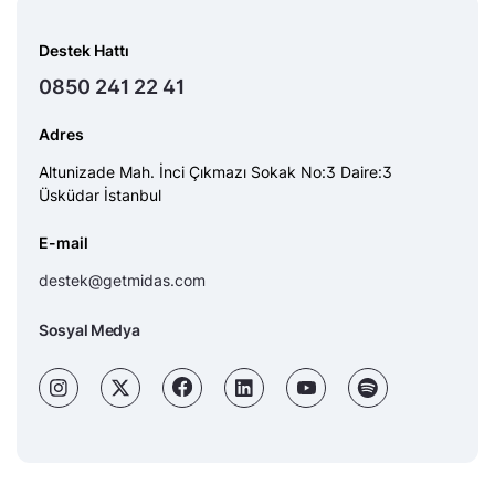
Destek Hattı
0850 241 22 41
Adres
Altunizade Mah. İnci Çıkmazı Sokak No:3 Daire:3
Üsküdar İstanbul
E-mail
destek@getmidas.com
Sosyal Medya