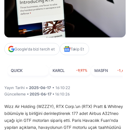
Google'da bizi tercih et
Takip Et
QUICK
KARCL
-9,97%
MASFN
-1,63%
Yayın Tarihi •
2025-06-17
• 16:10:22
Güncelleme
• 2025-06-17 •
16:10:26
Wizz Air Holding (WZZZY), RTX Corp.’un (RTX) Pratt & Whitney
bölümüyle iş birliğini derinleştirerek 177 adet Airbus A321neo
uçağı için GTF motorları sipariş etti. Paris Havacılık Fuarı’nda
yapılan açıklama, havayolunun GTF motorlu uçak taahhüdünü