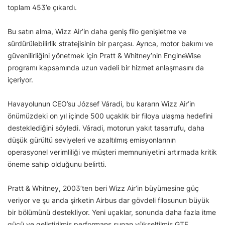
toplam 453’e çıkardı.
Bu satın alma, Wizz Air’in daha geniş filo genişletme ve
sürdürülebilirlik stratejisinin bir parçası. Ayrıca, motor bakımı ve
güvenilirliğini yönetmek için Pratt & Whitney’nin EngineWise
programı kapsamında uzun vadeli bir hizmet anlaşmasını da
içeriyor.
Havayolunun CEO’su József Váradi, bu kararın Wizz Air’in
önümüzdeki on yıl içinde 500 uçaklık bir filoya ulaşma hedefini
desteklediğini söyledi. Váradi, motorun yakıt tasarrufu, daha
düşük gürültü seviyeleri ve azaltılmış emisyonlarının
operasyonel verimliliği ve müşteri memnuniyetini artırmada kritik
öneme sahip olduğunu belirtti.
Pratt & Whitney, 2003’ten beri Wizz Air’in büyümesine güç
veriyor ve şu anda şirketin Airbus dar gövdeli filosunun büyük
bir bölümünü destekliyor. Yeni uçaklar, sonunda daha fazla itme
gücü ve geliştirilmiş performans sunan yükseltilmiş GTF