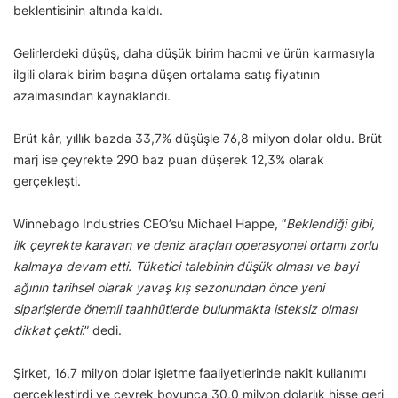
beklentisinin altında kaldı.
Gelirlerdeki düşüş, daha düşük birim hacmi ve ürün karmasıyla
ilgili olarak birim başına düşen ortalama satış fiyatının
azalmasından kaynaklandı.
Brüt kâr, yıllık bazda 33,7% düşüşle 76,8 milyon dolar oldu. Brüt
marj ise çeyrekte 290 baz puan düşerek 12,3% olarak
gerçekleşti.
Winnebago Industries CEO’su Michael Happe, “
Beklendiği gibi,
ilk çeyrekte karavan ve deniz araçları operasyonel ortamı zorlu
kalmaya devam etti. Tüketici talebinin düşük olması ve bayi
ağının tarihsel olarak yavaş kış sezonundan önce yeni
siparişlerde önemli taahhütlerde bulunmakta isteksiz olması
dikkat çekti
.” dedi.
Şirket, 16,7 milyon dolar işletme faaliyetlerinde nakit kullanımı
gerçekleştirdi ve çeyrek boyunca 30,0 milyon dolarlık hisse geri