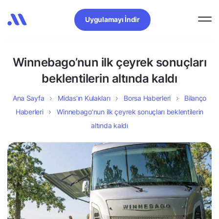
Uygulamayı İndir
Winnebago’nun ilk çeyrek sonuçları
beklentilerin altında kaldı
Ana Sayfa
Midas’ın Kulakları
Borsa Haberleri
Bilanço
Haberleri
Winnebago’nun ilk çeyrek sonuçları beklentilerin
altında kaldı