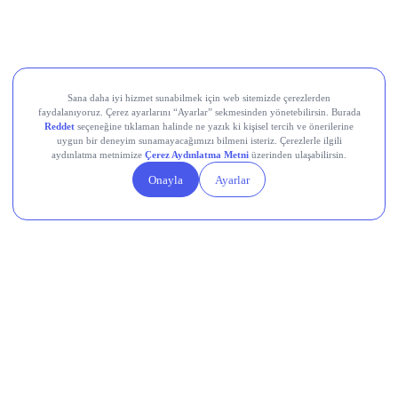
Devr-i Alem: Dünyada Neler Oluyor?