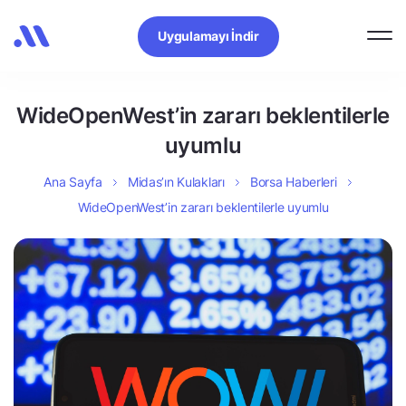
Uygulamayı İndir
WideOpenWest’in zararı beklentilerle
uyumlu
Ana Sayfa
Midas’ın Kulakları
Borsa Haberleri
WideOpenWest’in zararı beklentilerle uyumlu