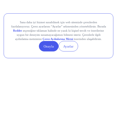
Devr-i Alem: Dünyada Neler Oluyor?