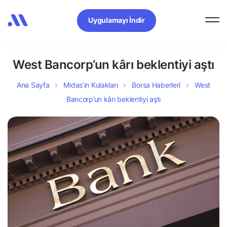
Uygulamayı İndir
West Bancorp’un kârı beklentiyi aştı
Ana Sayfa
Midas’ın Kulakları
Borsa Haberleri
West
Bancorp’un kârı beklentiyi aştı