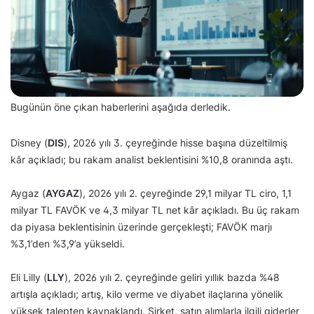
Bugünün öne çıkan haberlerini aşağıda derledik.
Disney (
DIS
), 2026 yılı 3. çeyreğinde hisse başına düzeltilmiş
kâr açıkladı; bu rakam analist beklentisini %10,8 oranında aştı.
Aygaz (
AYGAZ
), 2026 yılı 2. çeyreğinde 29,1 milyar TL ciro, 1,1
milyar TL FAVÖK ve 4,3 milyar TL net kâr açıkladı. Bu üç rakam
da piyasa beklentisinin üzerinde gerçekleşti; FAVÖK marjı
%3,1’den %3,9’a yükseldi.
Eli Lilly (
LLY
), 2026 yılı 2. çeyreğinde geliri yıllık bazda %48
artışla açıkladı; artış, kilo verme ve diyabet ilaçlarına yönelik
yüksek talepten kaynaklandı. Şirket, satın alımlarla ilgili giderler