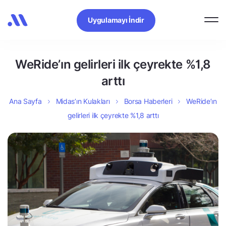
Uygulamayı İndir
WeRide’ın gelirleri ilk çeyrekte %1,8
arttı
Ana Sayfa
Midas’ın Kulakları
Borsa Haberleri
WeRide’ın
gelirleri ilk çeyrekte %1,8 arttı