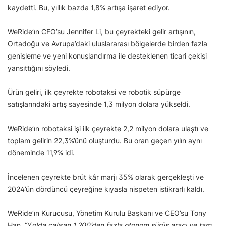
kaydetti. Bu, yıllık bazda 1,8% artışa işaret ediyor.
WeRide’ın CFO’su Jennifer Li, bu çeyrekteki gelir artışının,
Ortadoğu ve Avrupa’daki uluslararası bölgelerde birden fazla
genişleme ve yeni konuşlandırma ile desteklenen ticari çekişi
yansıttığını söyledi.
Ürün geliri, ilk çeyrekte robotaksi ve robotik süpürge
satışlarındaki artış sayesinde 1,3 milyon dolara yükseldi.
WeRide’ın robotaksi işi ilk çeyrekte 2,2 milyon dolara ulaştı ve
toplam gelirin 22,3%’ünü oluşturdu. Bu oran geçen yılın aynı
döneminde 11,9% idi.
İncelenen çeyrekte brüt kâr marjı 35% olarak gerçekleşti ve
2024’ün dördüncü çeyreğine kıyasla nispeten istikrarlı kaldı.
WeRide’ın Kurucusu, Yönetim Kurulu Başkanı ve CEO’su Tony
Han, “Y
olda çalışan 1.200’den fazla otonom sürüş aracı ve tam