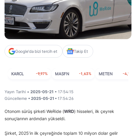
Google'da bizi tercih et
Takip Et
KARCL
-9,97%
MASFN
-1,63%
METEN
-4,10%
Yayın Tarihi •
2025-05-21
• 17:54:15
Güncelleme
• 2025-05-21 •
17:54:26
Otonom sürüş şirketi WeRide (
WRD
) hisseleri, ilk çeyrek
sonuçlarının ardından yükseldi.
Şirket, 2025’in ilk çeyreğinde toplam 10 milyon dolar gelir