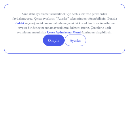
Devr-i Alem: Dünyada Neler Oluyor?
Küresel hisse senetleri rekor seviyelere yakın seyrediyor;
MSCI Tüm Ülkeler Dünya Endeksi son sekiz seansın
yedisinde yükselişle %0,1 arttı, S&P 500 cuma günü tüm
zamanların en yüksek seviyesine ulaştı.
ABD’de temmuz ayında tarım dışı istihdam 23 bin kişi azaldı
(beklenti: +83 bin), işsizlik oranı %4,1’e yükseldi; zayıf
istihdam verisi Fed’in faiz indirimi olasılığını güçlendirdi.
Altın ve gümüş cuma günü sert yükseldi; spot altın %2,67
artışla 4.352,60 dolara, gümüş %4,20 artışla 63,97 dolara
çıktı; UBS altın fiyatının 2027’nin ilk yarısında 5.000 dolara
ulaşabileceğini öngörüyor.
Petrol fiyatları, Körfez ülkeleri ile İran’ın Hürmüz Boğazı’nı
geçici bir düzenlemeyle yeniden açma konusunda
anlaşmaya yaklaştığı sinyalleriyle geriledi; WTI %0,52
düşüşle 76,89 dolara, Brent %0,78 düşüşle 81,85 dolara