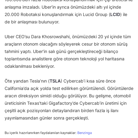
anlaşma imzaladı. Uber’in ayrıca önümüzdeki altı yıl içinde
20.000 Robotaksi konuşlandırmak için Lucid Group (
LCID
) ile
de bir anlaşması bulunuyor.
Uber CEO’su Dara Khosrowshahi, önümüzdeki 20 yıl içinde tüm
araçların otonom olacağını söyleyerek cesur bir otonom sürüş
tahmini yaptı. Uber’in salı günü gerçekleştireceği bilanço
toplantısında analistlere göre otonom teknoloji yol haritasına
odaklanılması bekleniyor.
Öte yandan Tesla’nın (
TSLA
) Cybercab’i kısa süre önce
California’da açık yolda test edilirken görüntülendi. Görüntülerde
aracın direksiyon simidi olduğu görülüyor. Bu gelişme, otomobil
üreticisinin Texas’taki Gigafactory’de Cybercab’in üretimi için
çeşitli açık pozisyonları detaylandıran birden fazla iş ilanı
yayınlamasından günler sonra gerçekleşti.
Bu içerik hazırlanırken faydalanılan kaynaklar:
Benzinga