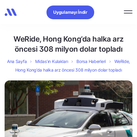
Uygulamayı İndir
WeRide, Hong Kong’da halka arz
öncesi 308 milyon dolar topladı
Ana Sayfa
Midas’ın Kulakları
Borsa Haberleri
WeRide,
Hong Kong’da halka arz öncesi 308 milyon dolar topladı