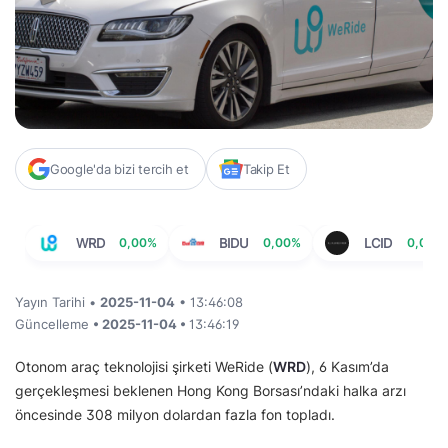
Google'da bizi tercih et
Takip Et
WRD
0,00%
BIDU
0,00%
LCID
0,00%
Yayın Tarihi •
2025-11-04
• 13:46:08
Güncelleme
• 2025-11-04 •
13:46:19
Otonom araç teknolojisi şirketi WeRide (
WRD
), 6 Kasım’da
gerçekleşmesi beklenen Hong Kong Borsası’ndaki halka arzı
öncesinde 308 milyon dolardan fazla fon topladı.