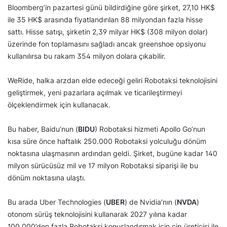
Bloomberg’in pazartesi günü bildirdiğine göre şirket, 27,10 HK$
ile 35 HK$ arasında fiyatlandırılan 88 milyondan fazla hisse
sattı. Hisse satışı, şirketin 2,39 milyar HK$ (308 milyon dolar)
üzerinde fon toplamasını sağladı ancak greenshoe opsiyonu
kullanılırsa bu rakam 354 milyon dolara çıkabilir.
WeRide, halka arzdan elde edeceği geliri Robotaksi teknolojisini
geliştirmek, yeni pazarlara açılmak ve ticarileştirmeyi
ölçeklendirmek için kullanacak.
Bu haber, Baidu’nun (
BIDU
) Robotaksi hizmeti Apollo Go’nun
kısa süre önce haftalık 250.000 Robotaksi yolculuğu dönüm
noktasına ulaşmasının ardından geldi. Şirket, bugüne kadar 140
milyon sürücüsüz mil ve 17 milyon Robotaksi siparişi ile bu
dönüm noktasına ulaştı.
Bu arada Uber Technologies (
UBER
) de Nvidia’nın (
NVDA
)
otonom sürüş teknolojisini kullanarak 2027 yılına kadar
100.000’den fazla Robotaksi konuşlandırmak için çip üreticisi ile