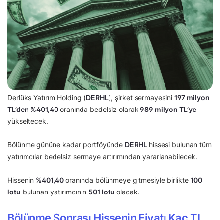
Derlüks Yatırım Holding (
DERHL
), şirket sermayesini
197 milyon
TL’den
%401,40
oranında bedelsiz olarak
989 milyon TL’ye
yükseltecek.
Bölünme
gününe kadar portföyünde
DERHL
hissesi bulunan tüm
yatırımcılar bedelsiz sermaye artırımından yararlanabilecek.
Hissenin
%
401,40
oranında bölünmeye gitmesiyle birlikte
100
lotu
bulunan yatırımcının
501 lotu
olacak.
Bölünme Sonrası Hissenin Fiyatı Kaç TL