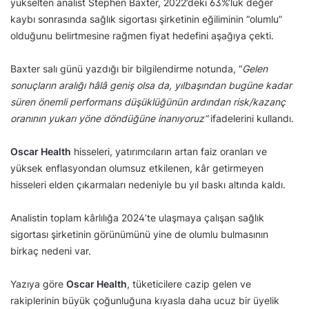
yükselten analist Stephen Baxter, 2022’deki 63%’lük değer
kaybı sonrasında sağlık sigortası şirketinin eğiliminin “olumlu”
olduğunu belirtmesine rağmen fiyat hedefini aşağıya çekti.
Baxter salı günü yazdığı bir bilgilendirme notunda, “
Gelen
sonuçların aralığı hâlâ geniş olsa da, yılbaşından bugüne kadar
süren önemli performans düşüklüğünün ardından risk/kazanç
oranının yukarı yöne döndüğüne inanıyoruz”
ifadelerini kullandı.
Oscar Health
hisseleri, yatırımcıların artan faiz oranları ve
yüksek enflasyondan olumsuz etkilenen, kâr getirmeyen
hisseleri elden çıkarmaları nedeniyle bu yıl baskı altında kaldı.
Analistin toplam kârlılığa 2024’te ulaşmaya çalışan sağlık
sigortası şirketinin görünümünü yine de olumlu bulmasının
birkaç nedeni var.
Yazıya göre
Oscar Health
, tüketicilere cazip gelen ve
rakiplerinin büyük çoğunluğuna kıyasla daha ucuz bir üyelik