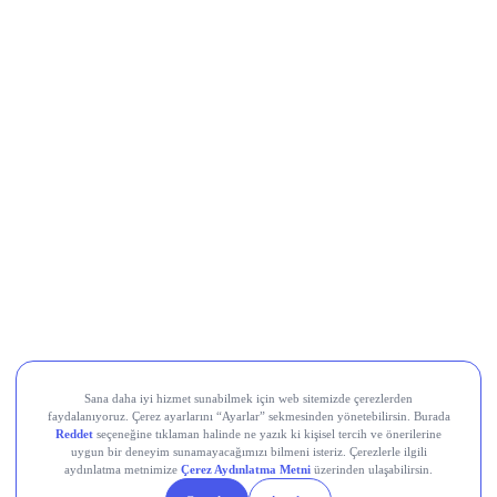
buradan
Yapay zekâ hisselerinde balon endişesi
büyüyor