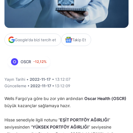
Google'da bizi tercih et
Takip Et
OSCR
-12,12%
Yayın Tarihi •
2022-11-17
• 13:12:07
Güncelleme
• 2022-11-17 •
13:12:09
Wells Fargo’ya göre bu zor yılın ardından
Oscar Health (OSCR)
büyük kazançlar sağlamaya hazır.
Hisse senediyle ilgili notunu “
EŞİT PORTFÖY AĞIRLIĞI
”
seviyesinden “
YÜKSEK PORTFÖY AĞIRLIĞI
” seviyesine