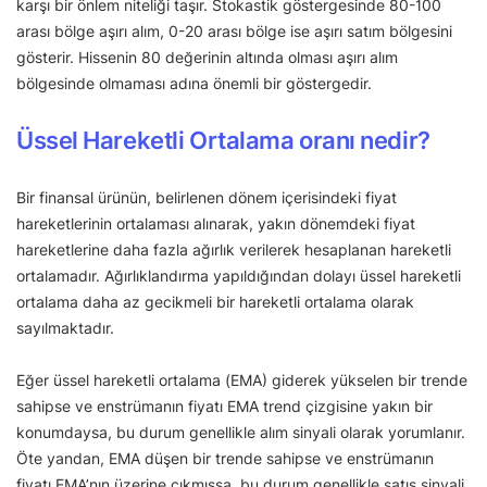
karşı bir önlem niteliği taşır. Stokastik göstergesinde 80-100
arası bölge aşırı alım, 0-20 arası bölge ise aşırı satım bölgesini
gösterir. Hissenin 80 değerinin altında olması aşırı alım
bölgesinde olmaması adına önemli bir göstergedir.
Üssel Hareketli Ortalama oranı nedir?
Bir finansal ürünün, belirlenen dönem içerisindeki fiyat
hareketlerinin ortalaması alınarak, yakın dönemdeki fiyat
hareketlerine daha fazla ağırlık verilerek hesaplanan hareketli
ortalamadır. Ağırlıklandırma yapıldığından dolayı üssel hareketli
ortalama daha az gecikmeli bir hareketli ortalama olarak
sayılmaktadır.
Eğer üssel hareketli ortalama (EMA) giderek yükselen bir trende
sahipse ve enstrümanın fiyatı EMA trend çizgisine yakın bir
konumdaysa, bu durum genellikle alım sinyali olarak yorumlanır.
Öte yandan, EMA düşen bir trende sahipse ve enstrümanın
fiyatı EMA’nın üzerine çıkmışsa, bu durum genellikle satış sinyali