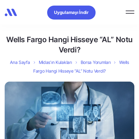
Uygulamayı İndir
Wells Fargo Hangi Hisseye “AL” Notu
Verdi?
Ana Sayfa
Midas’ın Kulakları
Borsa Yorumları
Wells
Fargo Hangi Hisseye “AL” Notu Verdi?