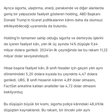
Ayrıca sigorta, ulaştırma, enerji, perakende ve diğer alanlarda
geniş bir yelpazede faaliyet gösteren holding, ABD Başkanı
Donald Trump’ın ticaret politikalarının kârını daha da olumsuz
etkileyebileceği uyarısında da bulundu.
Holding’in tamamen sahip olduğu sigorta ve demiryolu işlerini
de içeren faaliyet kârı, yılın ilk üç ayında 14% düşüşle 9,64
milyar dolara geriledi. 2024’ün ilk çeyreğinde ise bu rakam 11,22
milyar dolar seviyesindeydi.
Hisse başına faaliyet kârı, B sınıfı hisseler için geçen yılın aynı
dönemindeki 5,20 dolara kıyasla bu çeyrekte 4,47 dolara
geriledi. UBS, B sınıfı hissenin kârının 4,89 dolar olmasını,
FactSet anketine katılan analistler ise 4,72 dolar olmasını
bekliyorduç
Bu düşüşün büyük bir kısmı, sigorta poliçe kârındaki 48,6%’lık
düşüşten kaynaklandı. Bu rakam, bir önceki yılın aynı