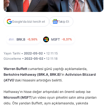
Google'da bizi tercih et
Takip Et
BRK.B
-0,50%
MSFT
-0,37%
Yayın Tarihi •
2022-05-02
• 12:11:15
Güncelleme
• 2022-05-02 •
12:11:18
Warren Buffett
cumartesi günü yaptığı açıklamalarda,
Berkshire Hathaway (BRK.A, BRK.B)
‘in
Activision Blizzard
(ATVI)
‘daki hissesini artırdığını belirtti.
Hathaway’ın hisse değer artışındaki en önemli sebep ise
Microsoft (MSFT
)’un video oyun şirketini satın alma planları
oldu. Öte yandan Buffett, aynı açıklamasında, yakında