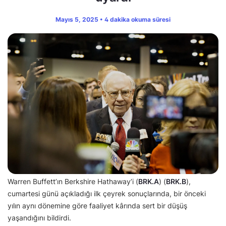
Mayıs 5, 2025 • 4 dakika okuma süresi
Warren Buffett’ın Berkshire Hathaway’i (
BRK.A
) (
BRK.B
),
cumartesi günü açıkladığı ilk çeyrek sonuçlarında, bir önceki
yılın aynı dönemine göre faaliyet kârında sert bir düşüş
yaşandığını bildirdi.