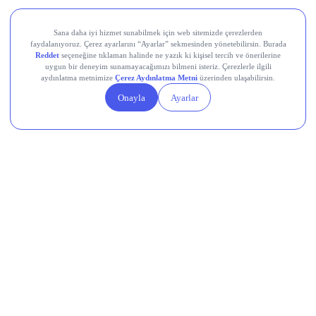
Devr-i Alem: Dünyada Neler Oluyor?
Küresel hisse senetleri rekor seviyelere yakın seyrediyor;
MSCI Tüm Ülkeler Dünya Endeksi son sekiz seansın
yedisinde yükselişle %0,1 arttı, S&P 500 cuma günü tüm
zamanların en yüksek seviyesine ulaştı.
ABD’de temmuz ayında tarım dışı istihdam 23 bin kişi azaldı
(beklenti: +83 bin), işsizlik oranı %4,1’e yükseldi; zayıf
istihdam verisi Fed’in faiz indirimi olasılığını güçlendirdi.
Altın ve gümüş cuma günü sert yükseldi; spot altın %2,67
artışla 4.352,60 dolara, gümüş %4,20 artışla 63,97 dolara
çıktı; UBS altın fiyatının 2027’nin ilk yarısında 5.000 dolara
ulaşabileceğini öngörüyor.
Petrol fiyatları, Körfez ülkeleri ile İran’ın Hürmüz Boğazı’nı
geçici bir düzenlemeyle yeniden açma konusunda
anlaşmaya yaklaştığı sinyalleriyle geriledi; WTI %0,52
düşüşle 76,89 dolara, Brent %0,78 düşüşle 81,85 dolara