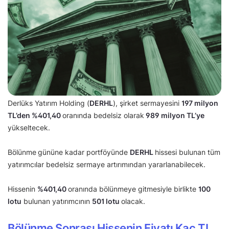
Derlüks Yatırım Holding (
DERHL
), şirket sermayesini
197 milyon
TL’den
%401,40
oranında bedelsiz olarak
989 milyon TL’ye
yükseltecek.
Bölünme
gününe kadar portföyünde
DERHL
hissesi bulunan tüm
yatırımcılar bedelsiz sermaye artırımından yararlanabilecek.
Hissenin
%
401,40
oranında bölünmeye gitmesiyle birlikte
100
lotu
bulunan yatırımcının
501 lotu
olacak.
Bölünme Sonrası Hissenin Fiyatı Kaç TL