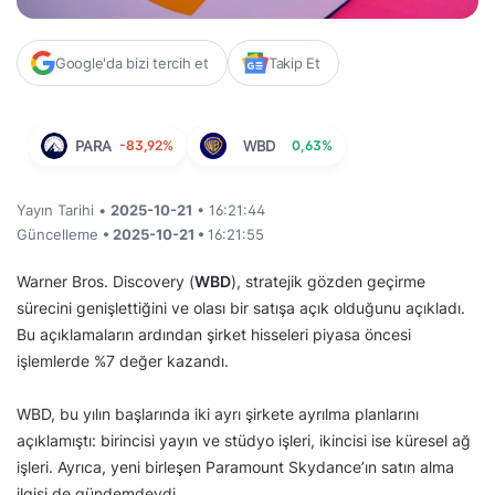
Google'da bizi tercih et
Takip Et
PARA
-83,92%
WBD
0,63%
Yayın Tarihi •
2025-10-21
• 16:21:44
Güncelleme
• 2025-10-21 •
16:21:55
Warner Bros. Discovery (
WBD
), stratejik gözden geçirme
sürecini genişlettiğini ve olası bir satışa açık olduğunu açıkladı.
Bu açıklamaların ardından şirket hisseleri piyasa öncesi
işlemlerde %7 değer kazandı.
WBD, bu yılın başlarında iki ayrı şirkete ayrılma planlarını
açıklamıştı: birincisi yayın ve stüdyo işleri, ikincisi ise küresel ağ
işleri. Ayrıca, yeni birleşen Paramount Skydance’ın satın alma
ilgisi de gündemdeydi.