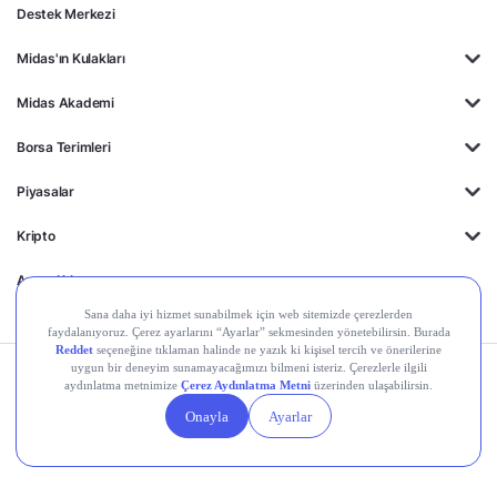
Destek Merkezi
Midas'ın Kulakları
Midas Akademi
Borsa Terimleri
Piyasalar
Kripto
Ayrıcalıklar
Kişisel Verilerin
Gizlilik
Yasal
Çerez
Korunması
Politikası
Duyurular
Ayarları
© 2026 Midas Finansal Teknolojiler A.Ş. Tüm hakları saklıdır.