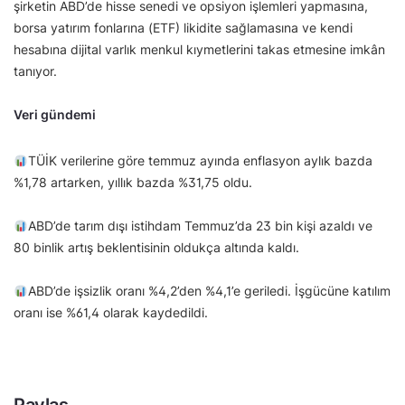
şirketin ABD’de hisse senedi ve opsiyon işlemleri yapmasına,
borsa yatırım fonlarına (ETF) likidite sağlamasına ve kendi
hesabına dijital varlık menkul kıymetlerini takas etmesine imkân
tanıyor.
Veri gündemi
TÜİK verilerine göre temmuz ayında enflasyon aylık bazda
%1,78 artarken, yıllık bazda %31,75 oldu.
ABD’de tarım dışı istihdam Temmuz’da 23 bin kişi azaldı ve
80 binlik artış beklentisinin oldukça altında kaldı.
ABD’de işsizlik oranı %4,2’den %4,1’e geriledi. İşgücüne katılım
oranı ise %61,4 olarak kaydedildi.