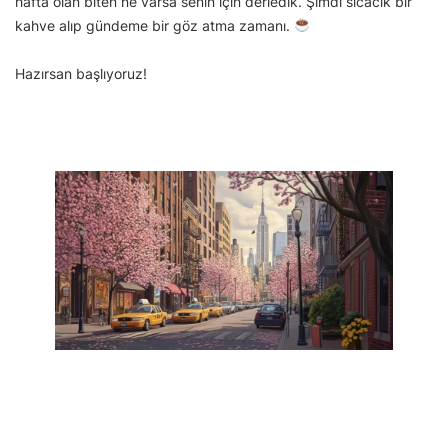
hafta olan biten ne varsa senin için derledik. Şimdi sıcacık bir
kahve alıp gündeme bir göz atma zamanı.
Hazırsan başlıyoruz!