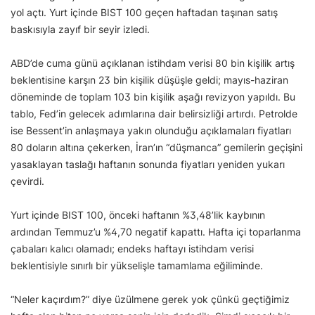
yol açtı. Yurt içinde BIST 100 geçen haftadan taşınan satış
baskısıyla zayıf bir seyir izledi.
ABD’de cuma günü açıklanan istihdam verisi 80 bin kişilik artış
beklentisine karşın 23 bin kişilik düşüşle geldi; mayıs-haziran
döneminde de toplam 103 bin kişilik aşağı revizyon yapıldı. Bu
tablo, Fed’in gelecek adımlarına dair belirsizliği artırdı. Petrolde
ise Bessent’in anlaşmaya yakın olunduğu açıklamaları fiyatları
80 doların altına çekerken, İran’ın “düşmanca” gemilerin geçişini
yasaklayan taslağı haftanın sonunda fiyatları yeniden yukarı
çevirdi.
Yurt içinde BIST 100, önceki haftanın %3,48’lik kaybının
ardından Temmuz’u %4,70 negatif kapattı. Hafta içi toparlanma
çabaları kalıcı olamadı; endeks haftayı istihdam verisi
beklentisiyle sınırlı bir yükselişle tamamlama eğiliminde.
“Neler kaçırdım?” diye üzülmene gerek yok çünkü geçtiğimiz