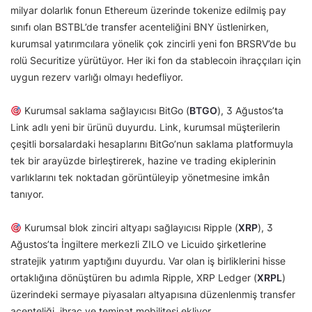
milyar dolarlık fonun Ethereum üzerinde tokenize edilmiş pay
sınıfı olan BSTBL’de transfer acenteliğini BNY üstlenirken,
kurumsal yatırımcılara yönelik çok zincirli yeni fon BRSRV’de bu
rolü Securitize yürütüyor. Her iki fon da stablecoin ihraççıları için
uygun rezerv varlığı olmayı hedefliyor.
Kurumsal saklama sağlayıcısı BitGo (
BTGO
), 3 Ağustos’ta
Link adlı yeni bir ürünü duyurdu. Link, kurumsal müşterilerin
çeşitli borsalardaki hesaplarını BitGo’nun saklama platformuyla
tek bir arayüzde birleştirerek, hazine ve trading ekiplerinin
varlıklarını tek noktadan görüntüleyip yönetmesine imkân
tanıyor.
Kurumsal blok zinciri altyapı sağlayıcısı Ripple (
XRP
), 3
Ağustos’ta İngiltere merkezli ZILO ve Licuido şirketlerine
stratejik yatırım yaptığını duyurdu. Var olan iş birliklerini hisse
ortaklığına dönüştüren bu adımla Ripple, XRP Ledger (
XRPL
)
üzerindeki sermaye piyasaları altyapısına düzenlenmiş transfer
acenteliği, ihraç ve teminat mobilitesi ekliyor.