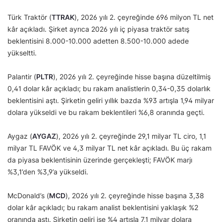
Türk Traktör (
TTRAK
), 2026 yılı 2. çeyreğinde 696 milyon TL net
kâr açıkladı. Şirket ayrıca 2026 yılı iç piyasa traktör satış
beklentisini 8.000-10.000 adetten 8.500-10.000 adede
yükseltti.
Palantir (
PLTR
), 2026 yılı 2. çeyreğinde hisse başına düzeltilmiş
0,41 dolar kâr açıkladı; bu rakam analistlerin 0,34-0,35 dolarlık
beklentisini aştı. Şirketin geliri yıllık bazda %93 artışla 1,94 milyar
dolara yükseldi ve bu rakam beklentileri %6,8 oranında geçti.
Aygaz (
AYGAZ
), 2026 yılı 2. çeyreğinde 29,1 milyar TL ciro, 1,1
milyar TL FAVÖK ve 4,3 milyar TL net kâr açıkladı. Bu üç rakam
da piyasa beklentisinin üzerinde gerçekleşti; FAVÖK marjı
%3,1’den %3,9’a yükseldi.
McDonald’s (
MCD
), 2026 yılı 2. çeyreğinde hisse başına 3,38
dolar kâr açıkladı; bu rakam analist beklentisini yaklaşık %2
oranında aştı. Şirketin geliri ise %4 artışla 7,1 milyar dolara