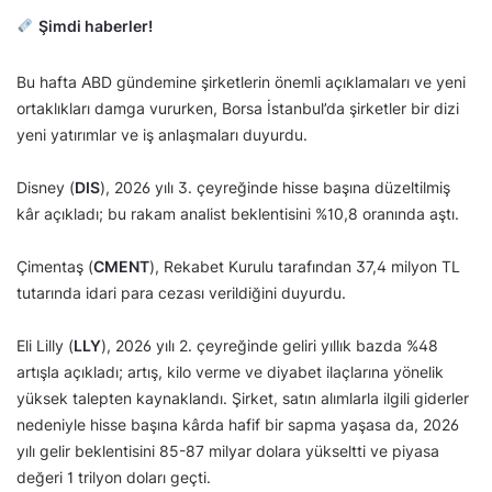
Şimdi haberler!
Bu hafta ABD gündemine şirketlerin önemli açıklamaları ve yeni
ortaklıkları damga vururken, Borsa İstanbul’da şirketler bir dizi
yeni yatırımlar ve iş anlaşmaları duyurdu.
Disney (
DIS
), 2026 yılı 3. çeyreğinde hisse başına düzeltilmiş
kâr açıkladı; bu rakam analist beklentisini %10,8 oranında aştı.
Çimentaş (
CMENT
), Rekabet Kurulu tarafından 37,4 milyon TL
tutarında idari para cezası verildiğini duyurdu.
Eli Lilly (
LLY
), 2026 yılı 2. çeyreğinde geliri yıllık bazda %48
artışla açıkladı; artış, kilo verme ve diyabet ilaçlarına yönelik
yüksek talepten kaynaklandı. Şirket, satın alımlarla ilgili giderler
nedeniyle hisse başına kârda hafif bir sapma yaşasa da, 2026
yılı gelir beklentisini 85-87 milyar dolara yükseltti ve piyasa
değeri 1 trilyon doları geçti.