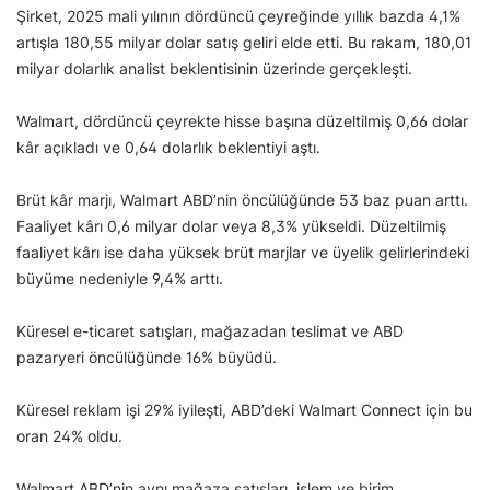
Şirket, 2025 mali yılının dördüncü çeyreğinde yıllık bazda 4,1%
artışla 180,55 milyar dolar satış geliri elde etti. Bu rakam, 180,01
milyar dolarlık analist beklentisinin üzerinde gerçekleşti.
Walmart, dördüncü çeyrekte hisse başına düzeltilmiş 0,66 dolar
kâr açıkladı ve 0,64 dolarlık beklentiyi aştı.
Brüt kâr marjı, Walmart ABD’nin öncülüğünde 53 baz puan arttı.
Faaliyet kârı 0,6 milyar dolar veya 8,3% yükseldi. Düzeltilmiş
faaliyet kârı ise daha yüksek brüt marjlar ve üyelik gelirlerindeki
büyüme nedeniyle 9,4% arttı.
Küresel e-ticaret satışları, mağazadan teslimat ve ABD
pazaryeri öncülüğünde 16% büyüdü.
Küresel reklam işi 29% iyileşti, ABD’deki Walmart Connect için bu
oran 24% oldu.
Walmart ABD’nin aynı mağaza satışları, işlem ve birim