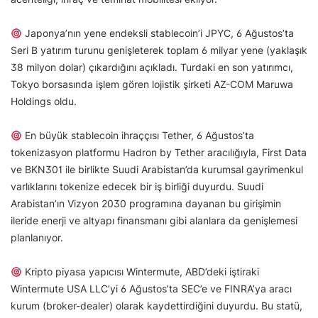
Japonya’nın yene endeksli stablecoin’i JPYC, 6 Ağustos’ta
Seri B yatırım turunu genişleterek toplam 6 milyar yene (yaklaşık
38 milyon dolar) çıkardığını açıkladı. Turdaki en son yatırımcı,
Tokyo borsasında işlem gören lojistik şirketi AZ-COM Maruwa
Holdings oldu.
En büyük stablecoin ihraççısı Tether, 6 Ağustos’ta
tokenizasyon platformu Hadron by Tether aracılığıyla, First Data
ve BKN301 ile birlikte Suudi Arabistan’da kurumsal gayrimenkul
varlıklarını tokenize edecek bir iş birliği duyurdu. Suudi
Arabistan’ın Vizyon 2030 programına dayanan bu girişimin
ileride enerji ve altyapı finansmanı gibi alanlara da genişlemesi
planlanıyor.
Kripto piyasa yapıcısı Wintermute, ABD’deki iştiraki
Wintermute USA LLC’yi 6 Ağustos’ta SEC’e ve FINRA’ya aracı
kurum (broker-dealer) olarak kaydettirdiğini duyurdu. Bu statü,