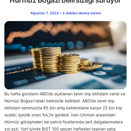
Hürmüz Boğazı belirsizliği sürüyor
Ağustos 7, 2026 • 6 dakika okuma süresi
Bu hafta gündemi ABD’de açıklanan tarım dışı istihdam verisi ve
Hürmüz Boğazı’ndaki belirsizlik belirledi. ABD’de tarım dışı
istihdam temmuzda 85 bin artış beklentisine karşın 23 bin kişi
azaldı; işsizlik oranı %4,1’e geriledi. İran-Umman arasındaki
Hürmüz görüşmeleri ise petrol fiyatlarında sert dalgalanmalara
yol açtı. Yurt içinde BIST 100 geçen haftadan taşınan satış