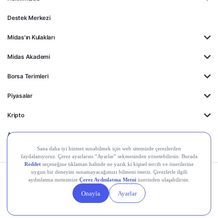
Destek Merkezi
Midas'ın Kulakları
Midas Akademi
Borsa Terimleri
Piyasalar
Kripto
Ayrıcalıklar
Kişisel Verilerin
Gizlilik
Yasal
Çerez
Korunması
Politikası
Duyurular
Ayarları
© 2026 Midas Finansal Teknolojiler A.Ş. Tüm hakları saklıdır.