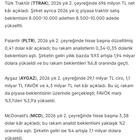
Türk Traktör (
TTRAK
), 2026 yılı 2. çeyreğinde 696 milyon TL net
kâr açıkladı. Şirket ayrıca 2026 yılı iç piyasa traktör satış
beklentisini 8.000-10.000 adetten 8.500-10.000 adede
yükseltti.
Palantir (
PLTR
), 2026 yılı 2. çeyreğinde hisse başına düzeltilmiş
0,41 dolar kâr açıkladı; bu rakam analistlerin 0,34-0,35 dolarlık
beklentisini aştı. Şirketin geliri yıllık bazda %93 artışla 1,94 milyar
dolara yükseldi ve bu rakam beklentileri %6,8 oranında geçti.
Aygaz (
AYGAZ
), 2026 yılı 2. çeyreğinde 29,1 milyar TL ciro, 1,1
milyar TL FAVÖK ve 4,3 milyar TL net kâr açıkladı. Bu üç rakam
da piyasa beklentisinin üzerinde gerçekleşti; FAVÖK marjı
%3,1’den %3,9’a yükseldi.
McDonald’s (
MCD
), 2026 yılı 2. çeyreğinde hisse başına 3,38
dolar kâr açıkladı; bu rakam analist beklentisini yaklaşık %2
oranında aştı. Şirketin geliri ise %4 artışla 7,1 milyar dolara
yükseldi.