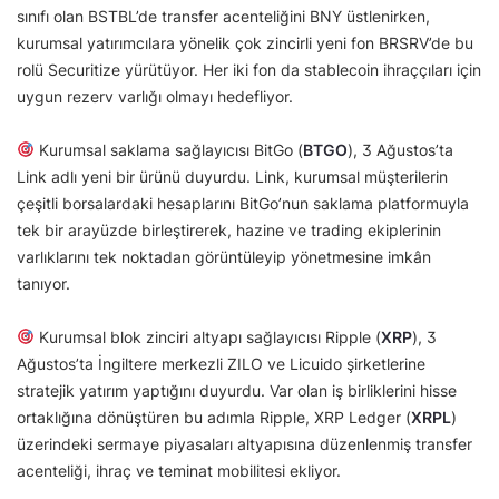
sınıfı olan BSTBL’de transfer acenteliğini BNY üstlenirken,
kurumsal yatırımcılara yönelik çok zincirli yeni fon BRSRV’de bu
rolü Securitize yürütüyor. Her iki fon da stablecoin ihraççıları için
uygun rezerv varlığı olmayı hedefliyor.
Kurumsal saklama sağlayıcısı BitGo (
BTGO
), 3 Ağustos’ta
Link adlı yeni bir ürünü duyurdu. Link, kurumsal müşterilerin
çeşitli borsalardaki hesaplarını BitGo’nun saklama platformuyla
tek bir arayüzde birleştirerek, hazine ve trading ekiplerinin
varlıklarını tek noktadan görüntüleyip yönetmesine imkân
tanıyor.
Kurumsal blok zinciri altyapı sağlayıcısı Ripple (
XRP
), 3
Ağustos’ta İngiltere merkezli ZILO ve Licuido şirketlerine
stratejik yatırım yaptığını duyurdu. Var olan iş birliklerini hisse
ortaklığına dönüştüren bu adımla Ripple, XRP Ledger (
XRPL
)
üzerindeki sermaye piyasaları altyapısına düzenlenmiş transfer
acenteliği, ihraç ve teminat mobilitesi ekliyor.