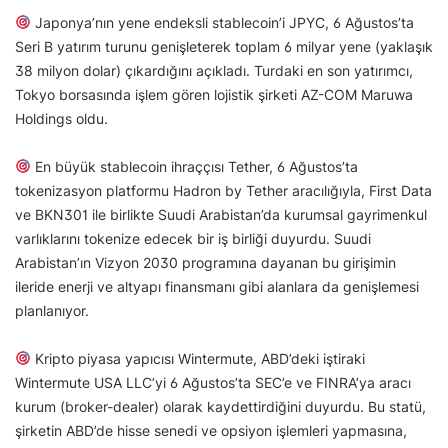
Japonya’nın yene endeksli stablecoin’i JPYC, 6 Ağustos’ta
Seri B yatırım turunu genişleterek toplam 6 milyar yene (yaklaşık
38 milyon dolar) çıkardığını açıkladı. Turdaki en son yatırımcı,
Tokyo borsasında işlem gören lojistik şirketi AZ-COM Maruwa
Holdings oldu.
En büyük stablecoin ihraççısı Tether, 6 Ağustos’ta
tokenizasyon platformu Hadron by Tether aracılığıyla, First Data
ve BKN301 ile birlikte Suudi Arabistan’da kurumsal gayrimenkul
varlıklarını tokenize edecek bir iş birliği duyurdu. Suudi
Arabistan’ın Vizyon 2030 programına dayanan bu girişimin
ileride enerji ve altyapı finansmanı gibi alanlara da genişlemesi
planlanıyor.
Kripto piyasa yapıcısı Wintermute, ABD’deki iştiraki
Wintermute USA LLC’yi 6 Ağustos’ta SEC’e ve FINRA’ya aracı
kurum (broker-dealer) olarak kaydettirdiğini duyurdu. Bu statü,
şirketin ABD’de hisse senedi ve opsiyon işlemleri yapmasına,