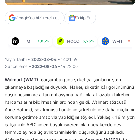
Google'da bizi tercih et
Takip Et
M
1,05%
HOOD
3,23%
WMT
-0,26%
Yayın Tarihi •
2022-08-04
• 14:21:59
Güncelleme
• 2022-08-04 •
14:22:00
Walmart (WMT)
, çarşamba günü şirket çalışanlarını işten
çıkarmaya başladığını duyurdu. Haber, şirketin kâr görünümünü
düşürmesinin ve artan enflasyona bağlı olarak azalan tüketici
harcamalarını bildirmesinin ardından geldi. Walmart sözcüsü
Anne Hatfield, söz konusu hamlenin şirketi ileride daha güçlü bir
konuma getirme amacıyla yapıldığını söyledi. Yaklaşık 1,6 milyon
çalışanı ile ABD’nin en büyük işvereni olan perakende devi,
temmuz ayında üç aylık tahminlerini düşürdüğünü açıkladı.
Walmart’ın en büyük rakiplerinden olan
Amazon (AMZN)
da