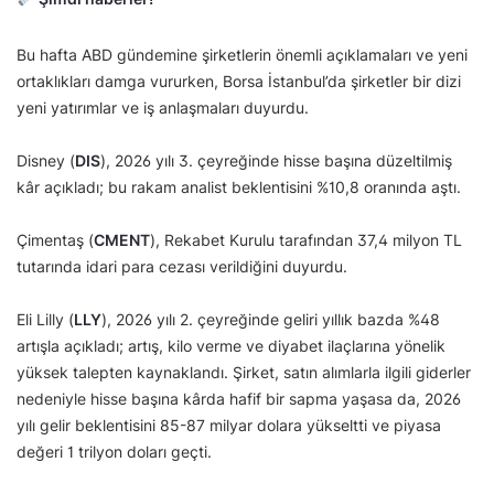
Bu hafta ABD gündemine şirketlerin önemli açıklamaları ve yeni
ortaklıkları damga vururken, Borsa İstanbul’da şirketler bir dizi
yeni yatırımlar ve iş anlaşmaları duyurdu.
Disney (
DIS
), 2026 yılı 3. çeyreğinde hisse başına düzeltilmiş
kâr açıkladı; bu rakam analist beklentisini %10,8 oranında aştı.
Çimentaş (
CMENT
), Rekabet Kurulu tarafından 37,4 milyon TL
tutarında idari para cezası verildiğini duyurdu.
Eli Lilly (
LLY
), 2026 yılı 2. çeyreğinde geliri yıllık bazda %48
artışla açıkladı; artış, kilo verme ve diyabet ilaçlarına yönelik
yüksek talepten kaynaklandı. Şirket, satın alımlarla ilgili giderler
nedeniyle hisse başına kârda hafif bir sapma yaşasa da, 2026
yılı gelir beklentisini 85-87 milyar dolara yükseltti ve piyasa
değeri 1 trilyon doları geçti.