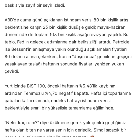
baskısıyla zayıf bir seyir izledi.
ABD’de cuma günü açıklanan istihdam verisi 80 bin kişilik artış
beklentisine karşın 23 bin kişilik düşüşle geldi; mayıs-haziran
döneminde de toplam 103 bin kişilik aşağı revizyon yapıldı. Bu
tablo, Fed’in gelecek adımlarına dair belirsizliği artırdı. Petrolde
ise Bessent’in anlaşmaya yakın olunduğu açıklamaları fiyatları
80 doların altına çekerken, İran’ın “düşmanca” gemilerin geçişini
yasaklayan taslağı haftanın sonunda fiyatları yeniden yukarı
çevirdi.
Yurt içinde BIST 100, önceki haftanın %3,48’lik kaybının
ardından Temmuz’u %4,70 negatif kapattı. Hafta içi toparlanma
çabaları kalıcı olamadı; endeks haftayı istihdam verisi
beklentisiyle sınırlı bir yükselişle tamamlama eğiliminde.
“Neler kaçırdım?” diye üzülmene gerek yok çünkü geçtiğimiz
hafta olan biten ne varsa senin için derledik. Şimdi sıcacık bir