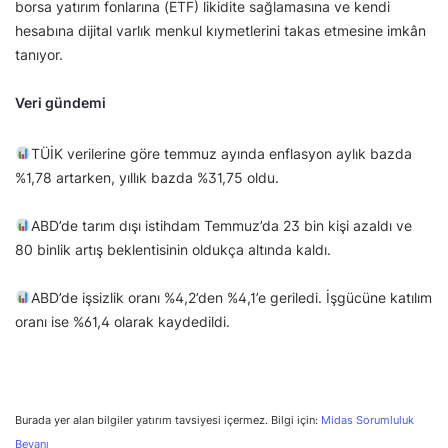
borsa yatırım fonlarına (ETF) likidite sağlamasına ve kendi
hesabına dijital varlık menkul kıymetlerini takas etmesine imkân
tanıyor.
Veri gündemi
TÜİK verilerine göre temmuz ayında enflasyon aylık bazda
%1,78 artarken, yıllık bazda %31,75 oldu.
ABD’de tarım dışı istihdam Temmuz’da 23 bin kişi azaldı ve
80 binlik artış beklentisinin oldukça altında kaldı.
ABD’de işsizlik oranı %4,2’den %4,1’e geriledi. İşgücüne katılım
oranı ise %61,4 olarak kaydedildi.
Burada yer alan bilgiler yatırım tavsiyesi içermez. Bilgi için:
Midas Sorumluluk
Beyanı