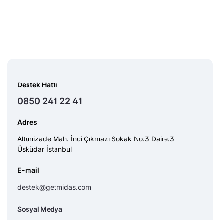
Destek Hattı
0850 241 22 41
Adres
Altunizade Mah. İnci Çıkmazı Sokak No:3 Daire:3
Üsküdar İstanbul
E-mail
destek@getmidas.com
Sosyal Medya