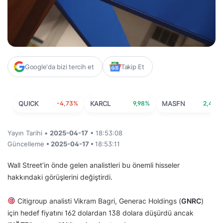
Google'da bizi tercih et
Takip Et
QUICK
-4,73%
KARCL
9,98%
MASFN
2,44%
Yayın Tarihi •
2025-04-17
• 18:53:08
Güncelleme
• 2025-04-17 •
18:53:11
Wall Street’in önde gelen analistleri bu önemli hisseler
hakkındaki görüşlerini değiştirdi.
Citigroup analisti Vikram Bagri, Generac Holdings (
GNRC
)
için hedef fiyatını 162 dolardan 138 dolara düşürdü ancak