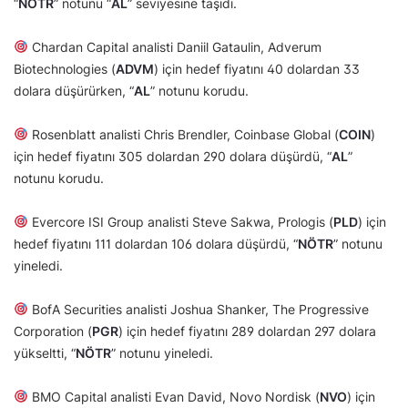
“
NÖTR
” notunu “
AL
” seviyesine taşıdı.
Chardan Capital analisti Daniil Gataulin, Adverum
Biotechnologies (
ADVM
) için hedef fiyatını 40 dolardan 33
dolara düşürürken, “
AL
” notunu korudu.
Rosenblatt analisti Chris Brendler, Coinbase Global (
COIN
)
için hedef fiyatını 305 dolardan 290 dolara düşürdü, “
AL
”
notunu korudu.
Evercore ISI Group analisti Steve Sakwa, Prologis (
PLD
) için
hedef fiyatını 111 dolardan 106 dolara düşürdü, “
NÖTR
” notunu
yineledi.
BofA Securities analisti Joshua Shanker, The Progressive
Corporation (
PGR
) için hedef fiyatını 289 dolardan 297 dolara
yükseltti, “
NÖTR
” notunu yineledi.
BMO Capital analisti Evan David, Novo Nordisk (
NVO
) için