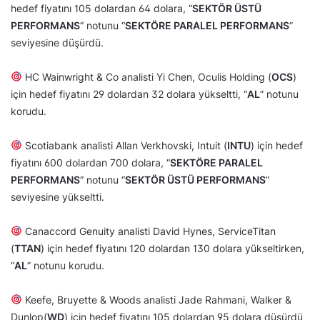
hedef fiyatını 105 dolardan 64 dolara, “
SEKTÖR ÜSTÜ
PERFORMANS
” notunu “
SEKTÖRE PARALEL PERFORMANS
”
seviyesine düşürdü.
HC Wainwright & Co analisti Yi Chen, Oculis Holding (
OCS
)
için hedef fiyatını 29 dolardan 32 dolara yükseltti, “
AL
” notunu
korudu.
Scotiabank analisti Allan Verkhovski, Intuit (
INTU
) için hedef
fiyatını 600 dolardan 700 dolara, “
SEKTÖRE PARALEL
PERFORMANS
” notunu “
SEKTÖR ÜSTÜ PERFORMANS
”
seviyesine yükseltti.
Canaccord Genuity analisti David Hynes, ServiceTitan
(
TTAN
) için hedef fiyatını 120 dolardan 130 dolara yükseltirken,
“
AL
” notunu korudu.
Keefe, Bruyette & Woods analisti Jade Rahmani, Walker &
Dunlop(
WD
) için hedef fiyatını 105 dolardan 95 dolara düşürdü