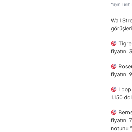
Yayın Tarih
Wall Str
görüşleri
Tigres
fiyatını
Rosen
fiyatını
Loop C
1.150 do
Bernst
fiyatını
notunu “