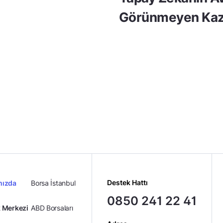
Görünmeyen Kaz
Destek Hattı
mızda
Borsa İstanbul
0850 241 22 41
 Merkezi
ABD Borsaları