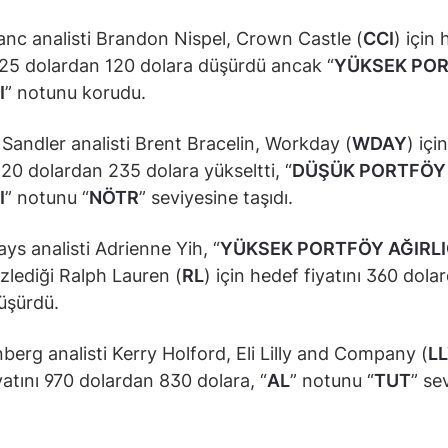
nc analisti Brandon Nispel, Crown Castle (
CCI
) için
 125 dolardan 120 dolara düşürdü ancak “
YÜKSEK PO
I
” notunu korudu.
Sandler analisti Brent Bracelin, Workday (
WDAY
) içi
 220 dolardan 235 dolara yükseltti, “
DÜŞÜK PORTFÖY
I
” notunu “
NÖTR
” seviyesine taşıdı.
ys analisti Adrienne Yih, “
YÜKSEK PORTFÖY AĞIRLI
izlediği Ralph Lauren (
RL
) için hedef fiyatını 360 dol
üşürdü.
erg analisti Kerry Holford, Eli Lilly and Company (
L
yatını 970 dolardan 830 dolara, “
AL
” notunu “
TUT
” se
.