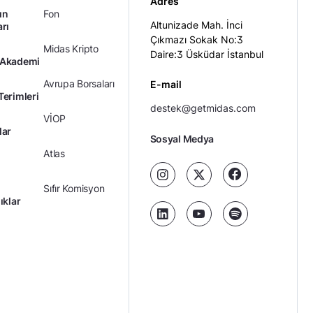
Adres
ın
Fon
Altunizade Mah. İnci
arı
Çıkmazı Sokak No:3
Midas Kripto
Daire:3 Üsküdar İstanbul
 Akademi
Avrupa Borsaları
E-mail
Terimleri
destek@getmidas.com
VİOP
lar
Sosyal Medya
Atlas
Sıfır Komisyon
ıklar
Kredili Yatırım
Ücretler
Kariyer