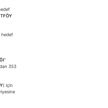
 hedef
RTFÖY
n hedef
ĞI
”
ardan 353
LY
) için
viyesine