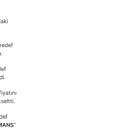
daki
 hedef
.
def
di.
fiyatını
seltti.
edef
MANS
”