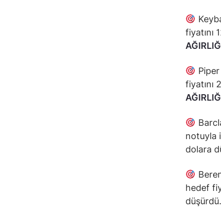
Keyba
fiyatını
AĞIRLIĞ
Piper 
fiyatını
AĞIRLIĞ
Barcla
notuyla 
dolara d
Berenb
hedef fi
düşürdü