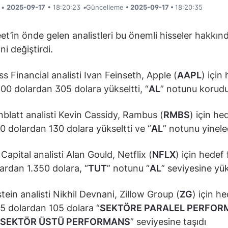
i •
2025-09-17
• 18:20:23
•
Güncelleme
• 2025-09-17 •
18:20:35
eet’in önde gelen analistleri bu önemli hisseler hakkın
ni değiştirdi.
s Financial analisti Ivan Feinseth, Apple (
AAPL
) için
 300 dolardan 305 dolara yükseltti, “
AL
” notunu korudu
blatt analisti Kevin Cassidy, Rambus (
RMBS
) için he
 90 dolardan 130 dolara yükseltti ve “
AL
” notunu yinele
apital analisti Alan Gould, Netflix (
NFLX
) için hedef 
lardan 1.350 dolara, “
TUT
” notunu “
AL
” seviyesine yük
ein analisti Nikhil Devnani, Zillow Group (
ZG
) için h
 75 dolardan 105 dolara “
SEKTÖRE PARALEL PERFOR
SEKTÖR ÜSTÜ PERFORMANS
” seviyesine taşıdı