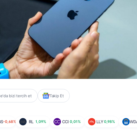
'da bizi tercih et
Takip Et
BS
-0,68%
RL
1,09%
CCI
0,01%
LLY
0,98%
WD