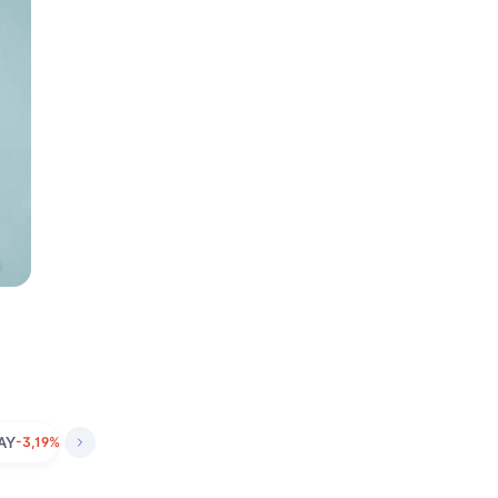
AY
-3,19%