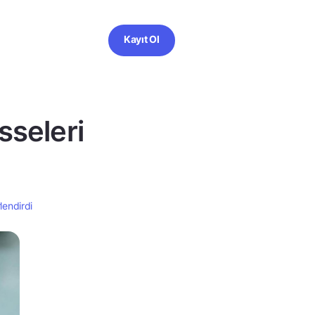
Kayıt Ol
sseleri
lendirdi