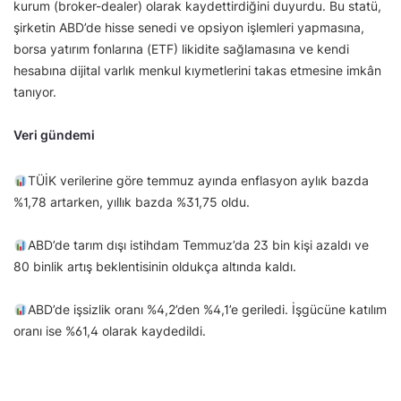
kurum (broker-dealer) olarak kaydettirdiğini duyurdu. Bu statü,
şirketin ABD’de hisse senedi ve opsiyon işlemleri yapmasına,
borsa yatırım fonlarına (ETF) likidite sağlamasına ve kendi
hesabına dijital varlık menkul kıymetlerini takas etmesine imkân
tanıyor.
Veri gündemi
TÜİK verilerine göre temmuz ayında enflasyon aylık bazda
%1,78 artarken, yıllık bazda %31,75 oldu.
ABD’de tarım dışı istihdam Temmuz’da 23 bin kişi azaldı ve
80 binlik artış beklentisinin oldukça altında kaldı.
ABD’de işsizlik oranı %4,2’den %4,1’e geriledi. İşgücüne katılım
oranı ise %61,4 olarak kaydedildi.