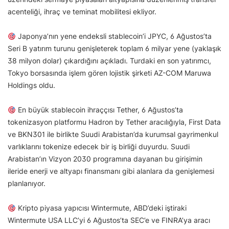
acenteliği, ihraç ve teminat mobilitesi ekliyor.
Japonya’nın yene endeksli stablecoin’i JPYC, 6 Ağustos’ta
Seri B yatırım turunu genişleterek toplam 6 milyar yene (yaklaşık
38 milyon dolar) çıkardığını açıkladı. Turdaki en son yatırımcı,
Tokyo borsasında işlem gören lojistik şirketi AZ-COM Maruwa
Holdings oldu.
En büyük stablecoin ihraççısı Tether, 6 Ağustos’ta
tokenizasyon platformu Hadron by Tether aracılığıyla, First Data
ve BKN301 ile birlikte Suudi Arabistan’da kurumsal gayrimenkul
varlıklarını tokenize edecek bir iş birliği duyurdu. Suudi
Arabistan’ın Vizyon 2030 programına dayanan bu girişimin
ileride enerji ve altyapı finansmanı gibi alanlara da genişlemesi
planlanıyor.
Kripto piyasa yapıcısı Wintermute, ABD’deki iştiraki
Wintermute USA LLC’yi 6 Ağustos’ta SEC’e ve FINRA’ya aracı