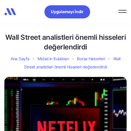
Uygulamayı İndir
Wall Street analistleri önemli hisseleri
değerlendirdi
Ana Sayfa
Midas’ın Kulakları
Borsa Haberleri
Wall
Street analistleri önemli hisseleri değerlendirdi