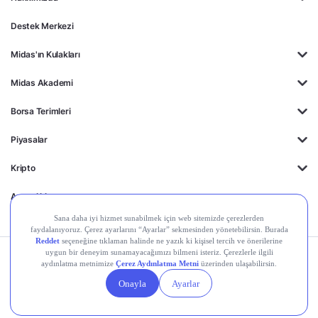
Destek Merkezi
Midas'ın Kulakları
Midas Akademi
Borsa Terimleri
Piyasalar
Kripto
Ayrıcalıklar
Kişisel Verilerin
Gizlilik
Yasal
Çerez
Korunması
Politikası
Duyurular
Ayarları
© 2026 Midas Finansal Teknolojiler A.Ş. Tüm hakları saklıdır.