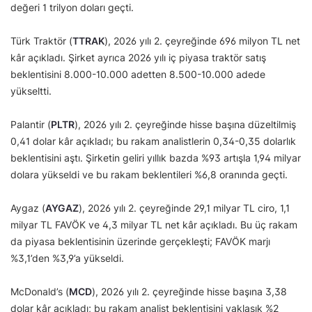
değeri 1 trilyon doları geçti.
Türk Traktör (
TTRAK
), 2026 yılı 2. çeyreğinde 696 milyon TL net
kâr açıkladı. Şirket ayrıca 2026 yılı iç piyasa traktör satış
beklentisini 8.000-10.000 adetten 8.500-10.000 adede
yükseltti.
Palantir (
PLTR
), 2026 yılı 2. çeyreğinde hisse başına düzeltilmiş
0,41 dolar kâr açıkladı; bu rakam analistlerin 0,34-0,35 dolarlık
beklentisini aştı. Şirketin geliri yıllık bazda %93 artışla 1,94 milyar
dolara yükseldi ve bu rakam beklentileri %6,8 oranında geçti.
Aygaz (
AYGAZ
), 2026 yılı 2. çeyreğinde 29,1 milyar TL ciro, 1,1
milyar TL FAVÖK ve 4,3 milyar TL net kâr açıkladı. Bu üç rakam
da piyasa beklentisinin üzerinde gerçekleşti; FAVÖK marjı
%3,1’den %3,9’a yükseldi.
McDonald’s (
MCD
), 2026 yılı 2. çeyreğinde hisse başına 3,38
dolar kâr açıkladı; bu rakam analist beklentisini yaklaşık %2