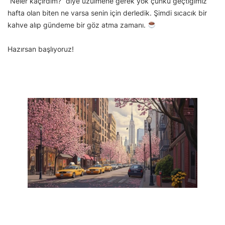
“Neler kaçırdım?” diye üzülmene gerek yok çünkü geçtiğimiz
hafta olan biten ne varsa senin için derledik. Şimdi sıcacık bir
kahve alıp gündeme bir göz atma zamanı.
Hazırsan başlıyoruz!