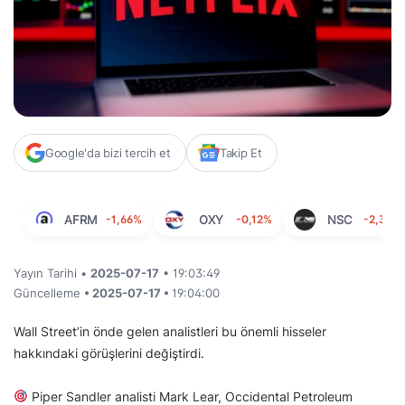
Google'da bizi tercih et
Takip Et
AFRM
-1,66%
OXY
-0,12%
NSC
-2,35%
Yayın Tarihi •
2025-07-17
• 19:03:49
Güncelleme
• 2025-07-17 •
19:04:00
Wall Street’in önde gelen analistleri bu önemli hisseler
hakkındaki görüşlerini değiştirdi.
Piper Sandler analisti Mark Lear, Occidental Petroleum