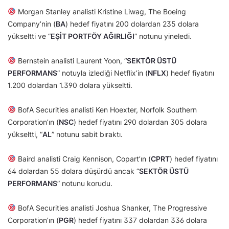
Morgan Stanley analisti Kristine Liwag, The Boeing
Company’nin (
BA
) hedef fiyatını 200 dolardan 235 dolara
yükseltti ve “
EŞİT PORTFÖY AĞIRLIĞI
” notunu yineledi.
Bernstein analisti Laurent Yoon, “
SEKTÖR ÜSTÜ
PERFORMANS
” notuyla izlediği Netflix’in (
NFLX
) hedef fiyatını
1.200 dolardan 1.390 dolara yükseltti.
BofA Securities analisti Ken Hoexter, Norfolk Southern
Corporation’ın (
NSC
) hedef fiyatını 290 dolardan 305 dolara
yükseltti, “
AL
” notunu sabit bıraktı.
Baird analisti Craig Kennison, Copart’ın (
CPRT
) hedef fiyatını
64 dolardan 55 dolara düşürdü ancak “
SEKTÖR ÜSTÜ
PERFORMANS
” notunu korudu.
BofA Securities analisti Joshua Shanker, The Progressive
Corporation’ın (
PGR
) hedef fiyatını 337 dolardan 336 dolara