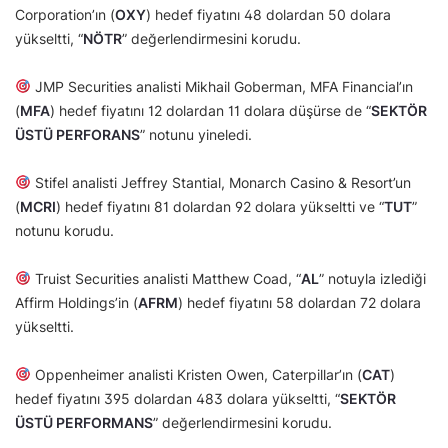
Corporation’ın (
OXY
) hedef fiyatını 48 dolardan 50 dolara
yükseltti, “
NÖTR
” değerlendirmesini korudu.
JMP Securities analisti Mikhail Goberman, MFA Financial’ın
(
MFA
) hedef fiyatını 12 dolardan 11 dolara düşürse de “
SEKTÖR
ÜSTÜ PERFORANS
” notunu yineledi.
Stifel analisti Jeffrey Stantial, Monarch Casino & Resort’un
(
MCRI
) hedef fiyatını 81 dolardan 92 dolara yükseltti ve “
TUT
”
notunu korudu.
Truist Securities analisti Matthew Coad, “
AL
” notuyla izlediği
Affirm Holdings’in (
AFRM
) hedef fiyatını 58 dolardan 72 dolara
yükseltti.
Oppenheimer analisti Kristen Owen, Caterpillar’ın (
CAT
)
hedef fiyatını 395 dolardan 483 dolara yükseltti, “
SEKTÖR
ÜSTÜ PERFORMANS
” değerlendirmesini korudu.