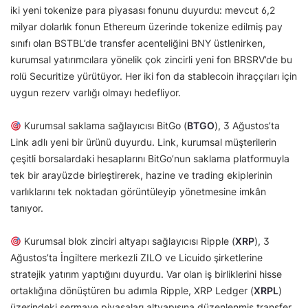
iki yeni tokenize para piyasası fonunu duyurdu: mevcut 6,2
milyar dolarlık fonun Ethereum üzerinde tokenize edilmiş pay
sınıfı olan BSTBL’de transfer acenteliğini BNY üstlenirken,
kurumsal yatırımcılara yönelik çok zincirli yeni fon BRSRV’de bu
rolü Securitize yürütüyor. Her iki fon da stablecoin ihraççıları için
uygun rezerv varlığı olmayı hedefliyor.
Kurumsal saklama sağlayıcısı BitGo (
BTGO
), 3 Ağustos’ta
Link adlı yeni bir ürünü duyurdu. Link, kurumsal müşterilerin
çeşitli borsalardaki hesaplarını BitGo’nun saklama platformuyla
tek bir arayüzde birleştirerek, hazine ve trading ekiplerinin
varlıklarını tek noktadan görüntüleyip yönetmesine imkân
tanıyor.
Kurumsal blok zinciri altyapı sağlayıcısı Ripple (
XRP
), 3
Ağustos’ta İngiltere merkezli ZILO ve Licuido şirketlerine
stratejik yatırım yaptığını duyurdu. Var olan iş birliklerini hisse
ortaklığına dönüştüren bu adımla Ripple, XRP Ledger (
XRPL
)
üzerindeki sermaye piyasaları altyapısına düzenlenmiş transfer