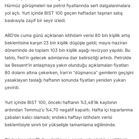
Hürmüz görüşmeleri ise petrol fiyatlarında sert dalgalanmalara
yol açtı. Yurt içinde BIST 100 geçen haftadan taşınan satış
baskısıyla zayıf bir seyir izledi.
ABD’de cuma günü açıklanan istihdam verisi 80 bin kişilik artış
beklentisine karşın 23 bin kişilik düşüşle geldi; mayıs-haziran
döneminde de toplam 103 bin kişilik aşağı revizyon yapıldı. Bu
tablo, Fed’in gelecek adımlarına dair belirsizliği artırdı. Petrolde
ise Bessent’in anlaşmaya yakın olunduğu açıklamaları fiyatları
80 doların altına çekerken, İran’ın “düşmanca” gemilerin geçişini
yasaklayan taslağı haftanın sonunda fiyatları yeniden yukarı
çevirdi.
Yurt içinde BIST 100, önceki haftanın %3,48’lik kaybının
ardından Temmuz’u %4,70 negatif kapattı. Hafta içi toparlanma
çabaları kalıcı olamadı; endeks haftayı istihdam verisi
beklentisiyle sınırlı bir yükselişle tamamlama eğiliminde.