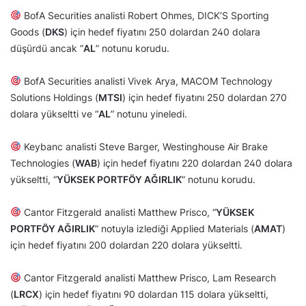
BofA Securities analisti Robert Ohmes, DICK’S Sporting
Goods (
DKS
) için hedef fiyatını 250 dolardan 240 dolara
düşürdü ancak “
AL
” notunu korudu.
BofA Securities analisti Vivek Arya, MACOM Technology
Solutions Holdings (
MTSI
) için hedef fiyatını 250 dolardan 270
dolara yükseltti ve “
AL
” notunu yineledi.
Keybanc analisti Steve Barger, Westinghouse Air Brake
Technologies (
WAB
) için hedef fiyatını 220 dolardan 240 dolara
yükseltti, “
YÜKSEK PORTFÖY AĞIRLIK
” notunu korudu.
Cantor Fitzgerald analisti Matthew Prisco, “
YÜKSEK
PORTFÖY AĞIRLIK
” notuyla izlediği Applied Materials (
AMAT
)
için hedef fiyatını 200 dolardan 220 dolara yükseltti.
Cantor Fitzgerald analisti Matthew Prisco, Lam Research
(
LRCX
) için hedef fiyatını 90 dolardan 115 dolara yükseltti,