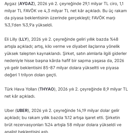
Aygaz (
AYGAZ
), 2026 yılı 2. çeyreğinde 29,1 milyar TL ciro, 1,1
milyar TL FAVÖK ve 4,3 milyar TL net kâr açıkladı. Bu üç rakam
da piyasa beklentisinin üzerinde gerçekleşti; FAVÖK marjı
%3,1’den %3,9’a yükseldi.
Eli Lilly (
LLY
), 2026 yılı 2. çeyreğinde geliri yıllık bazda %48
artışla açıkladı; artış, kilo verme ve diyabet ilaçlarına yönelik
yüksek talepten kaynaklandı. Şirket, satın alımlarla ilgili giderler
nedeniyle hisse başına kârda hafif bir sapma yaşasa da, 2026
yılı gelir beklentisini 85-87 milyar dolara yükseltti ve piyasa
değeri 1 trilyon doları geçti.
Türk Hava Yolları (
THYAO
), 2026 yılı 2. çeyreğinde 8,9 milyar TL
net kâr açıkladı.
Uber (
UBER
), 2026 yılı 2. çeyreğinde 14,19 milyar dolar gelir
açıkladı; bu rakam yıllık bazda %12 artışa işaret etti. Şirketin
brüt rezervasyonları %24 artışla 58 milyar dolara yükseldi ve
analist beklentisini aştı.