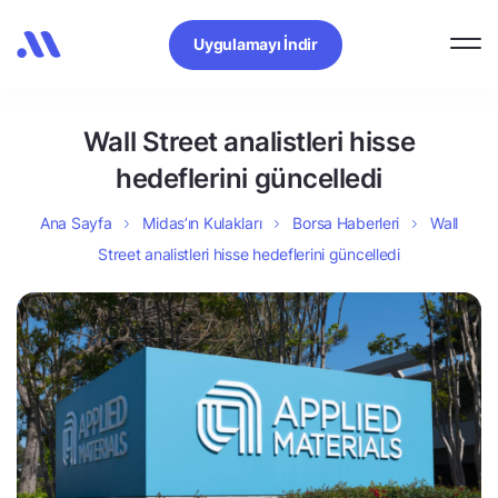
Uygulamayı İndir
Wall Street analistleri hisse
hedeflerini güncelledi
Ana Sayfa
Midas’ın Kulakları
Borsa Haberleri
Wall
Street analistleri hisse hedeflerini güncelledi