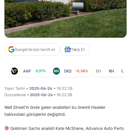
Google'da bizi tercih et
Takip Et
AAP
0,97%
DKS
-0,38%
RH
2,11%
Yayın Tarihi •
2025-06-24
• 18:22:28
Güncelleme
• 2025-06-24 •
18:22:38
Wall Street’in önde gelen analistleri bu önemli hisseler
hakkındaki görüşlerini değiştirdi.
Goldman Sachs analisti Kate McShane, Advance Auto Parts