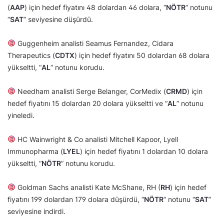
(
AAP
) için hedef fiyatını 48 dolardan 46 dolara, “
NÖTR
” notunu
“
SAT
” seviyesine düşürdü.
Guggenheim analisti Seamus Fernandez, Cidara
Therapeutics (
CDTX
) için hedef fiyatını 50 dolardan 68 dolara
yükseltti, “
AL
” notunu korudu.
Needham analisti Serge Belanger, CorMedix (
CRMD
) için
hedef fiyatını 15 dolardan 20 dolara yükseltti ve “
AL
” notunu
yineledi.
HC Wainwright & Co analisti Mitchell Kapoor, Lyell
Immunopharma (
LYEL
) için hedef fiyatını 1 dolardan 10 dolara
yükseltti, “
NÖTR
” notunu korudu.
Goldman Sachs analisti Kate McShane, RH (
RH
) için hedef
fiyatını 199 dolardan 179 dolara düşürdü, “
NÖTR
” notunu “
SAT
”
seviyesine indirdi.