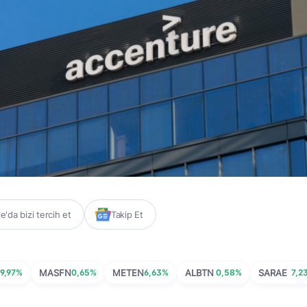
'da bizi tercih et
Takip Et
9,97%
MASFN
0,65%
METEN
6,63%
ALBTN
0,58%
SARAE
7,2