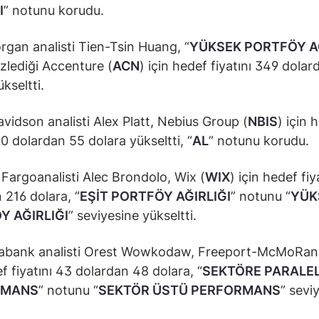
I
” notunu korudu.
gan analisti Tien-Tsin Huang, “
YÜKSEK PORTFÖY AĞ
izlediği Accenture (
ACN
) için hedef fiyatını 349 dola
kseltti.
idson analisti Alex Platt, Nebius Group (
NBIS
) için 
50 dolardan 55 dolara yükseltti, “
AL
” notunu korudu.
Fargoanalisti Alec Brondolo, Wix (
WIX
) için hedef fiy
 216 dolara, “
EŞİT PORTFÖY AĞIRLIĞI
” notunu “
YÜK
Y AĞIRLIĞI
” seviyesine yükseltti.
abank analisti Orest Wowkodaw, Freeport-McMoRan
ef fiyatını 43 dolardan 48 dolara, “
SEKTÖRE PARALE
RMANS
” notunu “
SEKTÖR ÜSTÜ PERFORMANS
” sevi