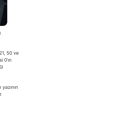
k
21, 50 ve
i 0’ın
SI
n yazının
z