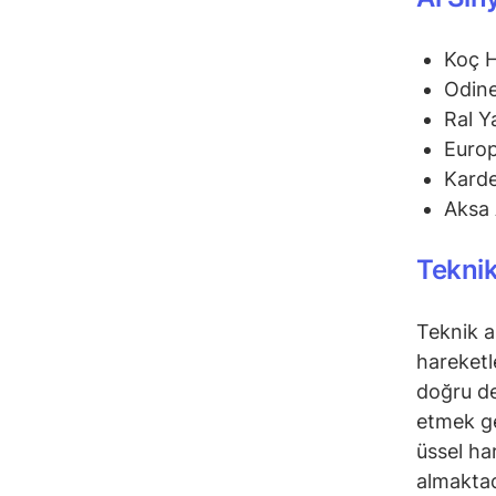
Koç 
Odine
Ral Y
Euro
Karde
Aksa 
Teknik
Teknik a
hareketl
doğru de
etmek ge
üssel ha
almaktad