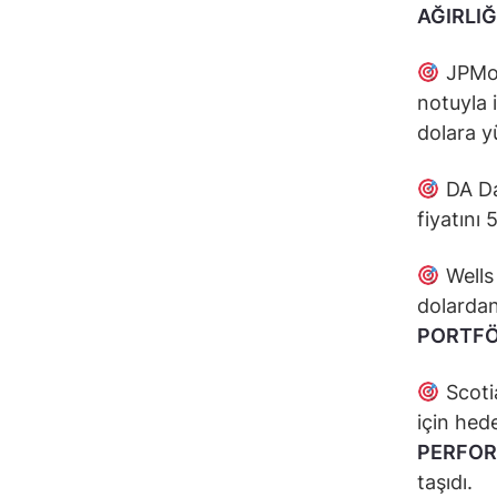
AĞIRLIĞ
JPMor
notuyla 
dolara yü
DA Dav
fiyatını 
Wells 
dolardan
PORTFÖ
Scoti
için hed
PERFO
taşıdı.