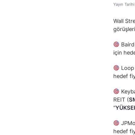
Yayın Tarih
Wall Str
görüşleri
Baird 
için hed
Loop 
hedef fi
Keyba
REIT (
S
“
YÜKSEK
JPMor
hedef fi