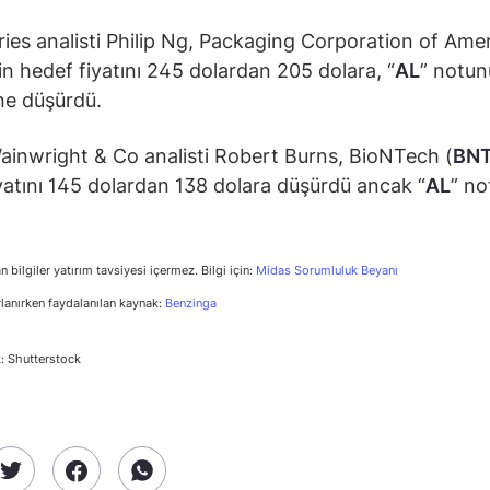
ies analisti Philip Ng, Packaging Corporation of Ame
çin hedef fiyatını 245 dolardan 205 dolara, “
AL
” notun
ne düşürdü.
inwright & Co analisti Robert Burns, BioNTech (
BN
yatını 145 dolardan 138 dolara düşürdü ancak “
AL
” no
n bilgiler yatırım tavsiyesi içermez. Bilgi için:
Midas Sorumluluk Beyanı
rlanırken faydalanılan kaynak:
Benzinga
: Shutterstock