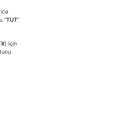
rica
u “
TUT
”
TX
) için
tunu