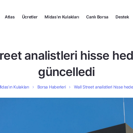
Atlas
Ücretler
Midas’ın Kulakları
Canlı Borsa
Destek
reet analistleri hisse hed
güncelledi
idas’ın Kulakları
Borsa Haberleri
Wall Street analistleri hisse hede