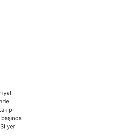
fiyat
inde
takip
n başında
SI yer