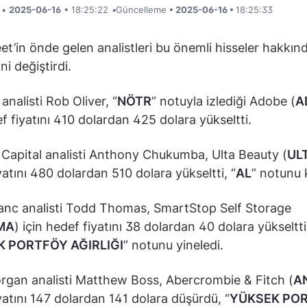
i •
2025-06-16
• 18:25:22
•
Güncelleme
• 2025-06-16 •
18:25:33
eet’in önde gelen analistleri bu önemli hisseler hakkın
ni değiştirdi.
analisti Rob Oliver, “
NÖTR
” notuyla izlediği Adobe (
A
ef fiyatını 410 dolardan 425 dolara yükseltti.
Capital analisti Anthony Chukumba, Ulta Beauty (
UL
yatını 480 dolardan 510 dolara yükseltti, “
AL
” notunu 
nc analisti Todd Thomas, SmartStop Self Storage
MA
) için hedef fiyatını 38 dolardan 40 dolara yükseltti
 PORTFÖY AĞIRLIĞI
” notunu yineledi.
gan analisti Matthew Boss, Abercrombie & Fitch (
A
yatını 147 dolardan 141 dolara düşürdü, “
YÜKSEK PO