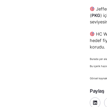
Jeffer
(
PKG
) i
seviyesi
HC Wa
hedef fi
korudu.
Burada yer ala
Bu içerik hazı
Görsel kaynak
Paylaş