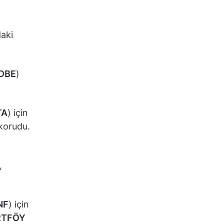
daki
DBE
)
TA
) için
korudu.
,
NF
) için
RTFÖY