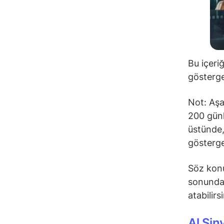
Bu içeri
gösterge
Not: Aşa
200 günl
üstünde,
gösterge
Söz konu
sonunda 
atabilirs
Al Sin