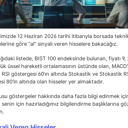
ğimizde 12 Haziran 2026 tarihi itibarıyla borsada tekni
lerine göre “al” sinyali veren hisselere bakacağız.
ğıdaki listede, BIST 100 endeksinde bulunan, fiyatı 9, 
ük üssel hareketli ortalamasının üstünde olan, MACD’s
 RSI göstergesi 60’ın altında Stokastik ve Stokastik R
si 80’in altında olan hisseler yer almaktadır.
su göstergeler hakkında daha fazla bilgi edinmek içi
senin için hazırladığımız bilgilendirme başlıklarına gö
in.
yali Veren Hisseler