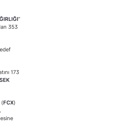
IRLIĞI
”
rdan 353
hedef
atını 173
SEK
 (
FCX
)
L
yesine