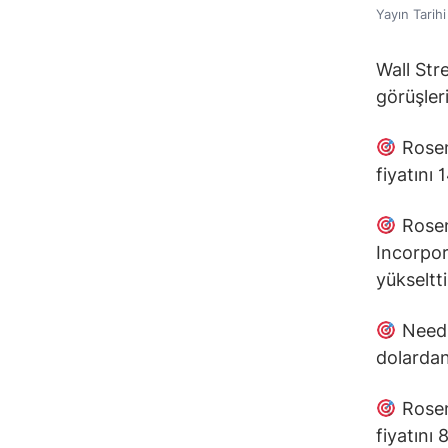
Yayın Tarih
Wall Str
görüşleri
Rosenb
fiyatını
Rosen
Incorpor
yükseltti
Needh
dolardan
Rosenb
fiyatını 