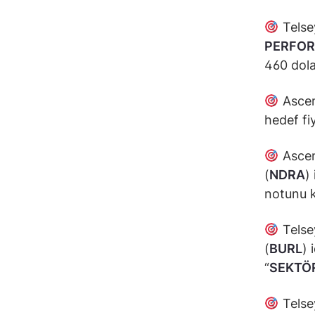
Telsey
PERFO
460 dola
Ascen
hedef fi
Ascen
(
NDRA
)
notunu 
Telse
(
BURL
) 
“
SEKTÖ
Telse