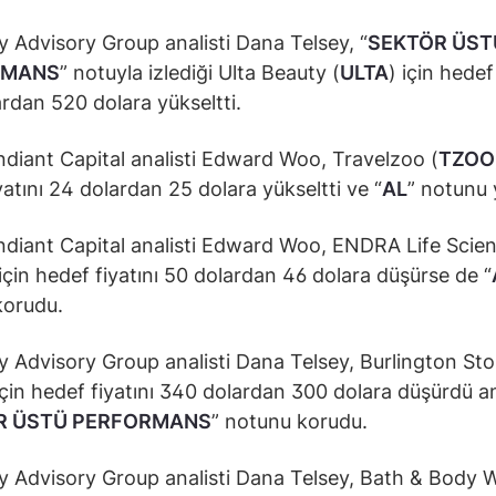
 Advisory Group analisti Dana Telsey, “
SEKTÖR ÜST
RMANS
” notuyla izlediği Ulta Beauty (
ULTA
) için hedef
rdan 520 dolara yükseltti.
diant Capital analisti Edward Woo, Travelzoo (
TZOO
yatını 24 dolardan 25 dolara yükseltti ve “
AL
” notunu 
diant Capital analisti Edward Woo, ENDRA Life Scie
 için hedef fiyatını 50 dolardan 46 dolara düşürse de “
korudu.
y Advisory Group analisti Dana Telsey, Burlington Sto
için hedef fiyatını 340 dolardan 300 dolara düşürdü 
R ÜSTÜ PERFORMANS
” notunu korudu.
y Advisory Group analisti Dana Telsey, Bath & Body 