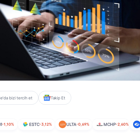
'da bizi tercih et
Takip Et
I
-1,10%
ESTC
-3,12%
ULTA
-0,69%
MCHP
-2,60%