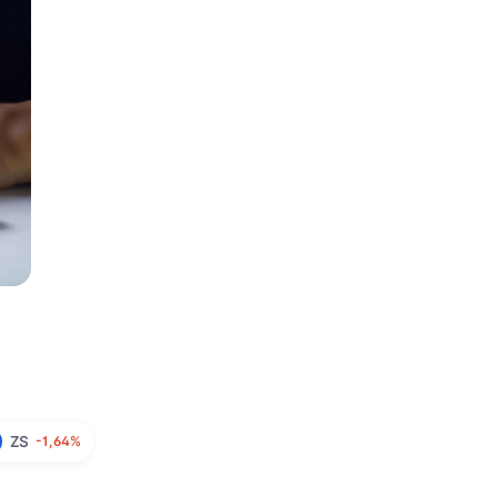
ZS
-1,64%