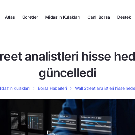
Atlas
Ücretler
Midas’ın Kulakları
Canlı Borsa
Destek
reet analistleri hisse hed
güncelledi
idas’ın Kulakları
Borsa Haberleri
Wall Street analistleri hisse hede