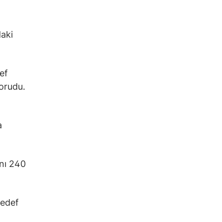
daki
ef
orudu.
a
ını 240
hedef