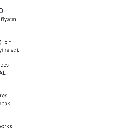
Ü
 fiyatını
) için
yineledi.
nces
AL
”
res
ancak
Works