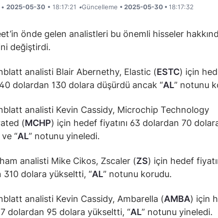
i •
2025-05-30
• 18:17:21
•
Güncelleme
• 2025-05-30 •
18:17:32
eet’in önde gelen analistleri bu önemli hisseler hakkın
ni değiştirdi.
latt analisti Blair Abernethy, Elastic (
ESTC
) için hed
 140 dolardan 130 dolara düşürdü ancak “
AL
” notunu k
blatt analisti Kevin Cassidy, Microchip Technology
ated (
MCHP
) için hedef fiyatını 63 dolardan 70 dolar
 ve “
AL
” notunu yineledi.
am analisti Mike Cikos, Zscaler (
ZS
) için hedef fiyat
 310 dolara yükseltti, “
AL
” notunu korudu.
latt analisti Kevin Cassidy, Ambarella (
AMBA
) için 
87 dolardan 95 dolara yükseltti, “
AL
” notunu yineledi.