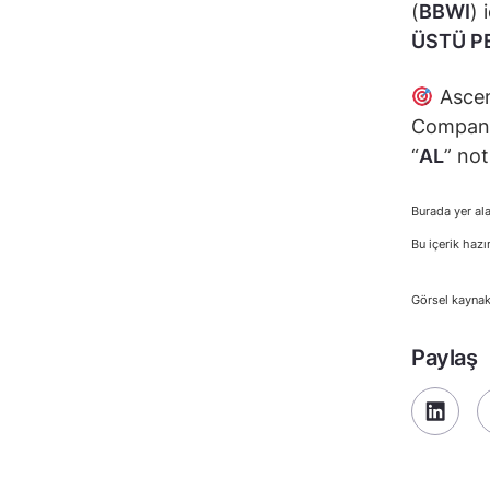
(
BBWI
) 
ÜSTÜ P
Ascen
Compan
“
AL
” no
Burada yer ala
Bu içerik hazı
Görsel kaynak
Paylaş