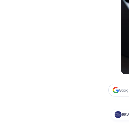
Google
BBW