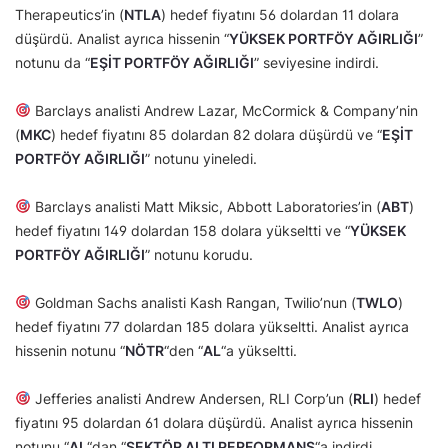
Therapeutics’in (
NTLA
) hedef fiyatını 56 dolardan 11 dolara
düşürdü. Analist ayrıca hissenin “
YÜKSEK PORTFÖY AĞIRLIĞI
”
notunu da “
EŞİT PORTFÖY AĞIRLIĞI
” seviyesine indirdi.
Barclays analisti Andrew Lazar, McCormick & Company’nin
(
MKC
) hedef fiyatını 85 dolardan 82 dolara düşürdü ve “
EŞİT
PORTFÖY AĞIRLIĞI
” notunu yineledi.
Barclays analisti Matt Miksic, Abbott Laboratories’in (
ABT
)
hedef fiyatını 149 dolardan 158 dolara yükseltti ve “
YÜKSEK
PORTFÖY AĞIRLIĞI
” notunu korudu.
Goldman Sachs analisti Kash Rangan, Twilio’nun (
TWLO
)
hedef fiyatını 77 dolardan 185 dolara yükseltti. Analist ayrıca
hissenin notunu “
NÖTR
“den “
AL
“a yükseltti.
Jefferies analisti Andrew Andersen, RLI Corp’un (
RLI
) hedef
fiyatını 95 dolardan 61 dolara düşürdü. Analist ayrıca hissenin
notunu “
AL
“dan “
SEKTÖR ALTI PERFORMANS
“a indirdi.