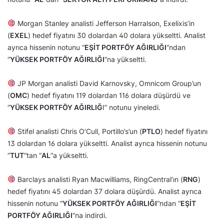
Morgan Stanley analisti Jefferson Harralson, Exelixis’in
(
EXEL
) hedef fiyatını 30 dolardan 40 dolara yükseltti. Analist
ayrıca hissenin notunu “
EŞİT PORTFÖY AĞIRLIĞI
“ndan
“
YÜKSEK PORTFÖY AĞIRLIĞI
“na yükseltti.
JP Morgan analisti David Karnovsky, Omnicom Group’un
(
OMC
) hedef fiyatını 119 dolardan 116 dolara düşürdü ve
“
YÜKSEK PORTFÖY AĞIRLIĞ
I” notunu yineledi.
Stifel analisti Chris O’Cull, Portillo’s’un (
PTLO
) hedef fiyatını
13 dolardan 16 dolara yükseltti. Analist ayrıca hissenin notunu
“
TUT
“tan “
AL
“a yükseltti.
Barclays analisti Ryan Macwilliams, RingCentral’ın (
RNG
)
hedef fiyatını 45 dolardan 37 dolara düşürdü. Analist ayrıca
hissenin notunu “
YÜKSEK PORTFÖY AĞIRLIĞI
“ndan “
EŞİT
PORTFÖY AĞIRLIĞI
“na indirdi.