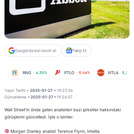
Google'da bizi tercih et
Takip Et
RNG
4,35%
PTLO
-0,46%
NTLA
5,24%
Yayın Tarihi •
2025-01-27
• 19:23:56
Güncelleme
• 2025-01-27 •
19:24:07
Wall Street’in önde gelen analistleri bazı şirketler hakkındaki
görüşlerini güncelledi. İşte o isimler:
Morgan Stanley analisti Terence Flynn, Intellia